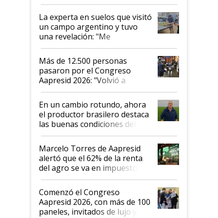
el lote
La experta en suelos que visitó
un campo argentino y tuvo
una revelación: "Me
impresionó mucho"
Más de 12.500 personas
pasaron por el Congreso
Aapresid 2026: "Volvió a
demostrar que hablar del
suelo es hablar de todo el
En un cambio rotundo, ahora
sistema productivo"
el productor brasilero destaca
las buenas condiciones del
agro argentino para invertir:
"Los veo más motivados"
Marcelo Torres de Aapresid
alertó que el 62% de la renta
del agro se va en impuestos:
"No es bueno que en
Argentina se sigan discutiendo
Comenzó el Congreso
las mismas cosas de hace 50
Aapresid 2026, con más de 100
años"
paneles, invitados de lujo y