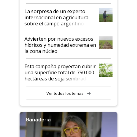
todas las tendencias
La sorpresa de un experto
internacional en agricultura
sobre el campo argentino:
"Estoy muy impresionado"
Advierten por nuevos excesos
hídricos y humedad extrema en
la zona núcleo
Esta campaña proyectan cubrir
una superficie total de 750.000
hectáreas de soja sembradas
con una nueva generación de
variedades que marcan un
Ver todos los temas
salto tecnológico en genética y
rendimiento
Ganadería