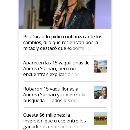
Pilu Giraudo pidió confianza ante los
cambios, dijo que recién van por la
mitad y destacó que exportar dejó de
ser "para unos pocos": "Tenemos un
mandato muy claro del gobierno
Aparecen las 15 vaquillonas de
nacional"
Andrea Sarnari, pero no
encuentran explicación de
cómo llegaron allí
Robaron 15 vaquillonas a
Andrea Sarnari y comenzó la
búsqueda: “Todos los días le
toca a algún productor”
Cuesta $6 millones: la
inversión que crece entre los
ganaderos en un momento