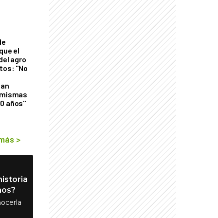
de
que el
del agro
tos: "No
n
gan
s mismas
50 años"
 más
>
istoria
nos?
ocerla