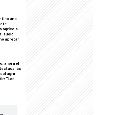
ntino una
mete
a agrícola
el suelo
mo apretar
o, ahora el
 destaca las
del agro
tir: "Los
"
as