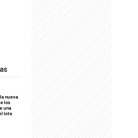
s
das
 la nueva
e los
re una
l lote