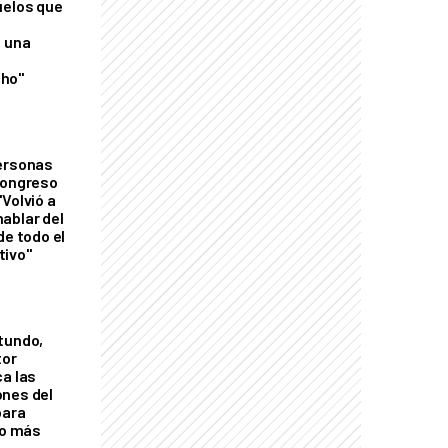
uelos que
o una
ho"
personas
Congreso
Volvió a
ablar del
de todo el
tivo"
tundo,
tor
ca las
ones del
para
eo más