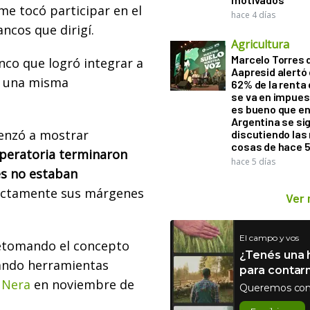
me tocó participar en el
hace 4 días
ncos que dirigí.
Agricultura
Marcelo Torres 
co que logró integrar a
Aapresid alertó 
o una misma
62% de la renta 
se va en impues
es bueno que e
Argentina se si
menzó a mostrar
discutiendo la
cosas de hace 
operatoria terminaron
hace 5 días
s no estaban
rectamente sus márgenes
Ver
El campo y vos
retomando el concepto
¿Tenés una h
zando herramientas
para contar
 Nera
en noviembre de
Queremos con