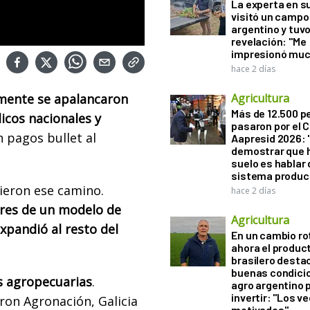
La experta en s
visitó un campo
argentino y tuv
revelación: "Me
impresionó muc
hace 2 días
mente se apalancaron
Agricultura
Más de 12.500 
cos nacionales y
pasaron por el 
n pagos bullet al
Aapresid 2026: "
demostrar que h
suelo es hablar 
sistema produc
ieron ese camino.
hace 2 días
ores de un modelo de
Agricultura
xpandió al resto del
En un cambio ro
ahora el produc
brasilero desta
buenas condici
as agropecuarias
.
agro argentino 
invertir: "Los v
ron Agronación, Galicia
motivados"