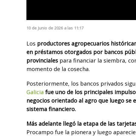
10
de
Junio
de
2026
a las
11:17
Los
productores agropecuarios histórica
en préstamos otorgados por bancos públi
provinciales
para financiar la siembra, co
momento de la cosecha.
Posteriormente, los bancos privados sigu
Galicia
fue uno de los principales impuls
negocios orientado al agro que luego se e
sistema financiero.
Más adelante llegó la etapa de las tarjet
Procampo fue la pionera y luego aparecie