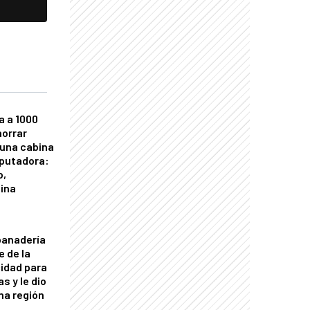
a a 1000
horrar
 una cabina
putadora:
o,
tina
panadería
e de la
idad para
s y le dio
una región