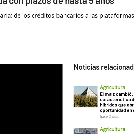
a con plazos de hasta 5 años
aria; de los créditos bancarios a las plataforma
Noticias relaciona
Agricultura
El maíz cambió:
característica d
híbridos que ab
oportunidad en e
hace 2 días
Agricultura