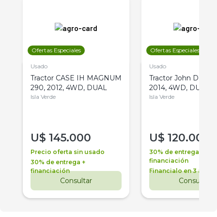
Ofertas Especiales
Ofertas Especiales
Usado
Usado
Tractor CASE IH MAGNUM
Tractor John Deere 
290, 2012, 4WD, DUAL
2014, 4WD, DUAL
Isla Verde
Isla Verde
U$
145.000
U$
120.000
Precio oferta sin usado
30% de entrega +
financiación
30% de entrega +
financiación
Financialo en 3 años
Consultar
Consultar