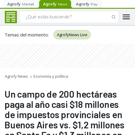
Agrofy
Market
Agrofy
News
Agrofy
Pay
Temas del momento
:
AgrofyNews Live
Agrofy News
Economía y política
Un campo de 200 hectáreas
paga al año casi $18 millones
de impuestos provinciales en
Buenos Aires vs. $1,2 millones
en Santa Fe y $1,3 millones en