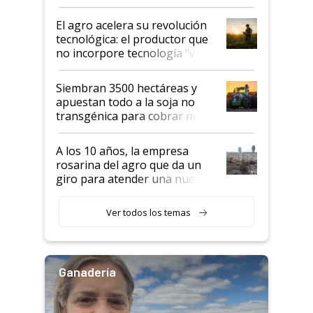
desafío de una tecnología clave
El agro acelera su revolución
tecnológica: el productor que
no incorpore tecnología "va a
perder el tren"
Siembran 3500 hectáreas y
apuestan todo a la soja no
transgénica para cobrar más
por tonelada: compraron un
semillero
A los 10 años, la empresa
rosarina del agro que da un
giro para atender una nueva
etapa en el agro
Ver todos los temas
Ganadería