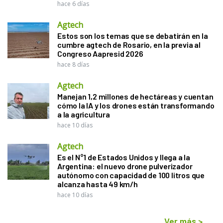
hace 6 días
Agtech
Estos son los temas que se debatirán en la
cumbre agtech de Rosario, en la previa al
Congreso Aapresid 2026
hace 8 días
Agtech
Manejan 1,2 millones de hectáreas y cuentan
cómo la IA y los drones están transformando
a la agricultura
hace 10 días
Agtech
Es el N°1 de Estados Unidos y llega a la
Argentina: el nuevo drone pulverizador
autónomo con capacidad de 100 litros que
alcanza hasta 49 km/h
hace 10 días
Ver más
>