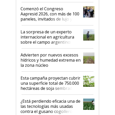
"No es bueno que en
Argentina se sigan discutiendo
Comenzó el Congreso
las mismas cosas de hace 50
Aapresid 2026, con más de 100
años"
paneles, invitados de lujo y
todas las tendencias
La sorpresa de un experto
internacional en agricultura
sobre el campo argentino:
"Estoy muy impresionado"
Advierten por nuevos excesos
hídricos y humedad extrema en
la zona núcleo
Esta campaña proyectan cubrir
una superficie total de 750.000
hectáreas de soja sembradas
con una nueva generación de
variedades que marcan un
¿Está perdiendo eficacia una de
salto tecnológico en genética y
las tecnologías más usadas
rendimiento
contra el gusano cogollero? El