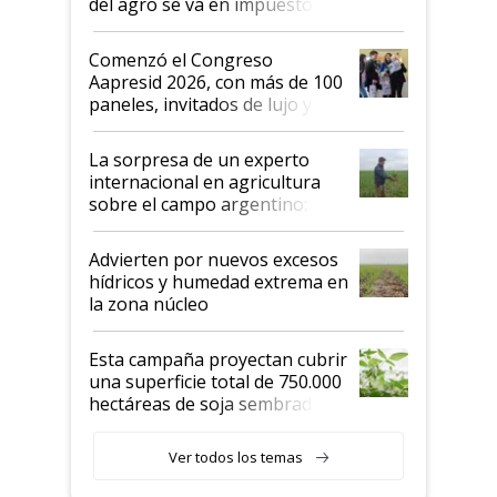
del agro se va en impuestos:
"No es bueno que en
Argentina se sigan discutiendo
Comenzó el Congreso
las mismas cosas de hace 50
Aapresid 2026, con más de 100
años"
paneles, invitados de lujo y
todas las tendencias
La sorpresa de un experto
internacional en agricultura
sobre el campo argentino:
"Estoy muy impresionado"
Advierten por nuevos excesos
hídricos y humedad extrema en
la zona núcleo
Esta campaña proyectan cubrir
una superficie total de 750.000
hectáreas de soja sembradas
con una nueva generación de
variedades que marcan un
Ver todos los temas
salto tecnológico en genética y
rendimiento