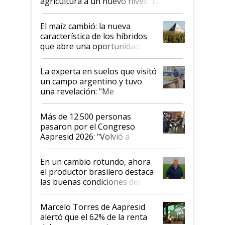
agricultura a un nuevo nivel: "Las
posibilidades de crecimiento son
infinitas"
El maíz cambió: la nueva
característica de los híbridos
que abre una oportunidad en
el lote
La experta en suelos que visitó
un campo argentino y tuvo
una revelación: "Me
impresionó mucho"
Más de 12.500 personas
pasaron por el Congreso
Aapresid 2026: "Volvió a
demostrar que hablar del
suelo es hablar de todo el
En un cambio rotundo, ahora
sistema productivo"
el productor brasilero destaca
las buenas condiciones del
agro argentino para invertir:
"Los veo más motivados"
Marcelo Torres de Aapresid
alertó que el 62% de la renta