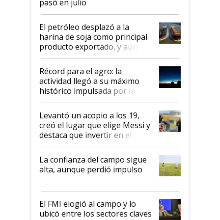
pasó en julio
El petróleo desplazó a la
harina de soja como principal
producto exportado, y aún así
el agro aportó casi seis de cada
diez dólares y sostuvo el
Récord para el agro: la
liderazgo en un semestre
actividad llegó a su máximo
récord
histórico impulsada por la
cosecha y las exportaciones
Levantó un acopio a los 19,
creó el lugar que elige Messi y
destaca que invertir en el
kirchnerismo era como "darle
plata a un hijo para droga":
La confianza del campo sigue
Juan Félix Rossetti, el libertario
alta, aunque perdió impulso
que de una dura crisis salió
más fuerte y apuesta al cambio
de Milei
El FMI elogió al campo y lo
ubicó entre los sectores claves