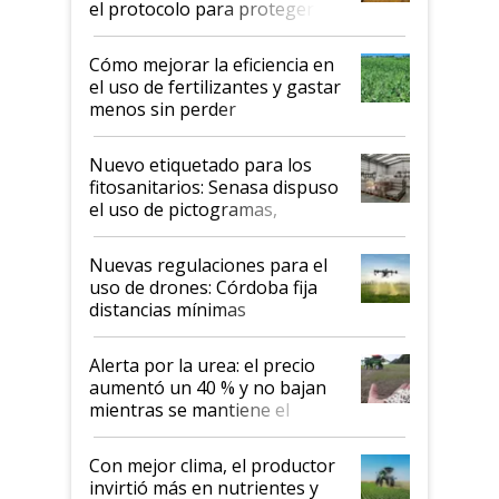
el protocolo para proteger la
propiedad intelectual
Cómo mejorar la eficiencia en
el uso de fertilizantes y gastar
menos sin perder
productividad en la campaña
fina
Nuevo etiquetado para los
fitosanitarios: Senasa dispuso
el uso de pictogramas,
palabras de advertencia e
indicaciones
Nuevas regulaciones para el
uso de drones: Córdoba fija
distancias mínimas
Alerta por la urea: el precio
aumentó un 40 % y no bajan
mientras se mantiene el
conflicto en Medio Oriente
Con mejor clima, el productor
invirtió más en nutrientes y