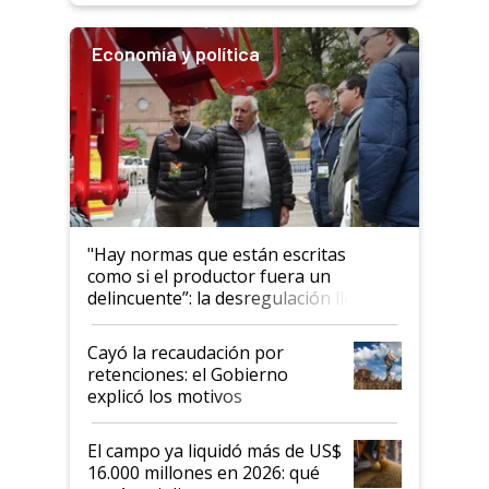
Economía y política
"Hay normas que están escritas
como si el productor fuera un
delincuente”: la desregulación llegó
al Congreso Aapresid y hasta se
habló del financiamiento al IPCVA
Cayó la recaudación por
retenciones: el Gobierno
explicó los motivos
El campo ya liquidó más de US$
16.000 millones en 2026: qué