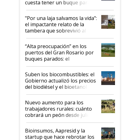
cuesta tener un buque parado
y el peligro de que Argentina
pase a ser "país sucio"
"Por una laja salvamos la vida":
el impactante relato de la
tambera que sobrevivió al
tornado
“Alta preocupación” en los
puertos del Gran Rosario por
buques parados: el
funcionamiento de las
exportadoras en tensión tras
Suben los biocombustibles: el
la medida de fuerza de los
Gobierno actualizó los precios
prácticos
del biodiésel y el bioetanol
Nuevo aumento para los
trabajadores rurales: cuánto
cobrará un peón desde julio
Bioinsumos, Aapresid y la
startup que hace rebrotar los