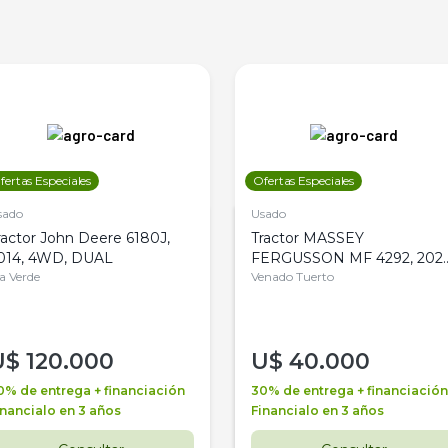
fertas Especiales
Ofertas Especiales
sado
Usado
ractor John Deere 6180J,
Tractor MASSEY
014, 4WD, DUAL
FERGUSSON MF 4292, 2020
la Verde
4WD, PATON
Venado Tuerto
U$
120.000
U$
40.000
0% de entrega + financiación
30% de entrega + financiación
inancialo en 3 años
Financialo en 3 años