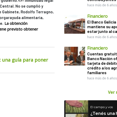
-
l gobierno.<>
Inmunidad legal
hace más de 6 años
Central. No se cumplió y
de Gabinete, Rodolfo Terragno,
Financiero
orgarayuda alimentaria,
El Banco Galicia
La obtención
e.
mantiene su ap
ene previsto obtener
estar junto al 
hace más de 6 años
Financiero
Cuentas gratuit
Banco Nación o
o: una guía para poner
tarjeta de débit
crédito a los ag
familiares
hace más de 6 años
Ver
El campo y vos
¿Tenés una h