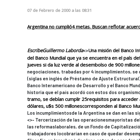
07
de
Febrero
de
2000
a las
08:31
Argentina no cumplió4 metas. Buscan reflotar acuer
EscribeGuillermo Laborda
Una misión del Banco I
<>
del Banco Mundial que ya se encuentra en el país def
jueves si da luz verde al desembolso de 900 millones
negociaciones, trabadas por 4 incumplimientos, se 
(siglas en inglés de Préstamo de Ajuste Estructural)
Banco Interamericano de Desarrollo y el Banco Mundi
historia que el país acordó con estos dos organism
tramo, se debían cumplir 25requisitos para acceder
dólares, u$s 500 millonescorresponden al Banco Mund
Los incumplimientosde la Argentina se dan en las s
-
<>
Tercerización de las operacionesmayoristas del
las reformaslaborales, de un Fondo de Capitalizaci
trabajadores locobrarían en caso de quedar desem