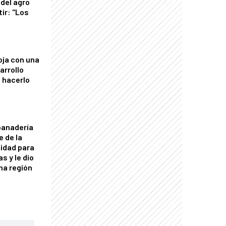
del agro
tir: "Los
"
oja con una
arrollo
 hacerlo
panadería
e de la
idad para
s y le dio
una región