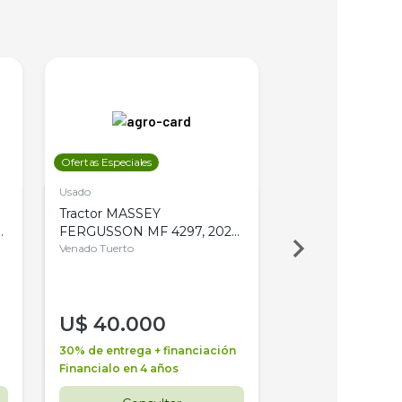
Ofertas Especiales
Ofertas Especiales
Usado
Usado
Tractor MASSEY
Tractor AGCO ALL
,
FERGUSSON MF 4297, 2020,
2003, 4WD, PA
4WD, PATON
Venado Tuerto
Venado Tuerto
U$
40.000
U$
30.000
30% de entrega + financiación
30% de entrega + 
Financialo en 4 años
Financialo en 3 a