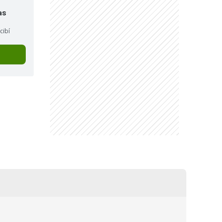
as
cibí