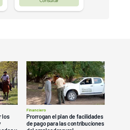
Consultar
Consul
Financiero
 los
Prorrogan el plan de facilidades
y
de pago para las contribuciones