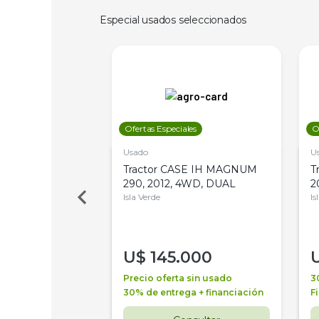
Especial usados seleccionados
les
Ofertas Especiales
O
Usado
U
a Metalfor 7040,
Tractor CASE IH MAGNUM
T
Bot 32 Mts
290, 2012, 4WD, DUAL
2
Isla Verde
Is
000
U$
145.000
a + financiación
Precio oferta sin usado
3
 4 años
30% de entrega + financiación
F