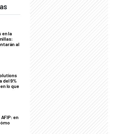
das
 en la
illas:
ntarán al
olutions
a del 9%
en lo que
a AFIP: en
 cómo