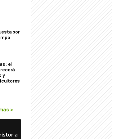
uesta por
campo
as: el
frecerá
o y
ricultores
 más
>
istoria