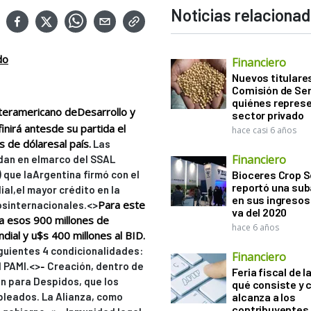
Noticias relaciona
do
Financiero
Nuevos titulares
Comisión de Sem
quiénes represe
nteramericano deDesarrollo y
sector privado
inirá antesde su partida el
hace casi 6 años
 de dólaresal país.
Las
Financiero
dan en elmarco del SSAL
 que laArgentina firmó con el
Bioceres Crop S
reportó una sub
al,el mayor crédito en la
en sus ingresos 
Para este
osinternacionales.
<>
va del 2020
 a esos 900 millones de
hace 6 años
ial y u$s 400 millones al BID.
iguientes 4 condicionalidades:
Financiero
-
 PAMI.<>
Creación, dentro de
Feria fiscal de l
ón para Despidos, que los
qué consiste y
pleados. La Alianza, como
alcanza a los
contribuyentes