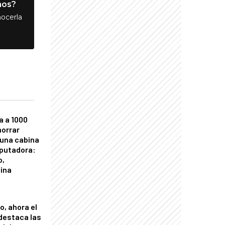
nos?
ocerla
a a 1000
horrar
 una cabina
putadora:
o,
tina
o, ahora el
 destaca las