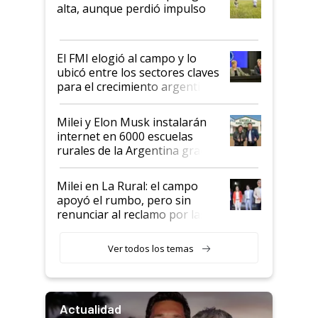
Juan Félix Rossetti, el libertario
alta, aunque perdió impulso
que de una dura crisis salió
más fuerte y apuesta al cambio
de Milei
El FMI elogió al campo y lo
ubicó entre los sectores claves
para el crecimiento argentino
Milei y Elon Musk instalarán
internet en 6000 escuelas
rurales de la Argentina gracias
a un acuerdo con Starlink
Milei en La Rural: el campo
apoyó el rumbo, pero sin
renunciar al reclamo por las
retenciones
Ver todos los temas
Actualidad