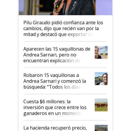
Pilu Giraudo pidió confianza ante los
cambios, dijo que recién van por la
mitad y destacó que exportar dejó de
ser "para unos pocos": "Tenemos un
mandato muy claro del gobierno
Aparecen las 15 vaquillonas de
nacional"
Andrea Sarnari, pero no
encuentran explicación de
cómo llegaron allí
Robaron 15 vaquillonas a
Andrea Sarnari y comenzó la
búsqueda: “Todos los días le
toca a algún productor”
Cuesta $6 millones: la
inversión que crece entre los
ganaderos en un momento
histórico para la actividad
La hacienda recuperó precio,