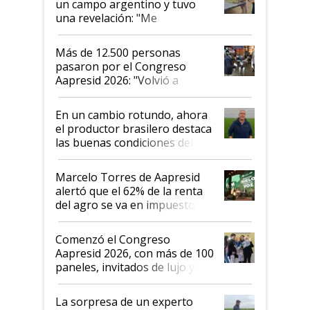
un campo argentino y tuvo
una revelación: "Me
impresionó mucho"
Más de 12.500 personas
pasaron por el Congreso
Aapresid 2026: "Volvió a
demostrar que hablar del
suelo es hablar de todo el
En un cambio rotundo, ahora
sistema productivo"
el productor brasilero destaca
las buenas condiciones del
agro argentino para invertir:
"Los veo más motivados"
Marcelo Torres de Aapresid
alertó que el 62% de la renta
del agro se va en impuestos:
"No es bueno que en
Argentina se sigan discutiendo
Comenzó el Congreso
las mismas cosas de hace 50
Aapresid 2026, con más de 100
años"
paneles, invitados de lujo y
todas las tendencias
La sorpresa de un experto