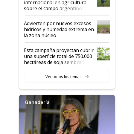
internacional en agricultura
sobre el campo argentino:
"Estoy muy impresionado"
Advierten por nuevos excesos
hídricos y humedad extrema en
la zona núcleo
Esta campaña proyectan cubrir
una superficie total de 750.000
hectáreas de soja sembradas
con una nueva generación de
variedades que marcan un
Ver todos los temas
salto tecnológico en genética y
rendimiento
Ganadería