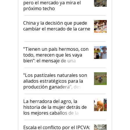
pero el mercado ya mira el
próximo techo
China y la decisión que puede
cambiar el mercado de la carne
"Tienen un país hermoso, con
todo, merecen que les vaya
bien": el mensaje de una
ganadera uruguaya sobre las
oportunidades que se abren
"Los pastizales naturales son
para el agro en Argentina, con
aliados estratégicos para la
foco en la carne
producción ganadera", destaca
la iniciativa que ya reúne a 46
establecimientos en Argentina
La herradora del agro, la
historia de la mujer detrás de
los mejores caballos de la
Argentina y los mitos que
todavía hacen sufrir a estos
Escala el conflicto por el IPCVA: