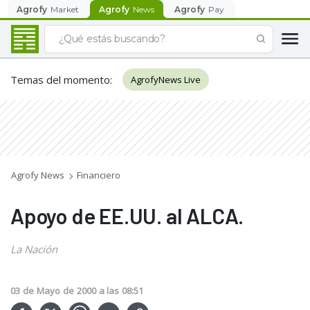
Agrofy
Market
Agrofy
News
Agrofy
Pay
Temas del momento
:
AgrofyNews Live
Agrofy News
Financiero
Apoyo de EE.UU. al ALCA.
La Nación
03
de
Mayo
de
2000
a las
08:51