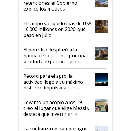
retenciones: el Gobierno
explicó los motivos
El campo ya liquidó más de US$
16.000 millones en 2026: qué
pasó en julio
El petróleo desplazó a la
harina de soja como principal
producto exportado, y aún así
el agro aportó casi seis de cada
diez dólares y sostuvo el
Récord para el agro: la
liderazgo en un semestre
actividad llegó a su máximo
récord
histórico impulsada por la
cosecha y las exportaciones
Levantó un acopio a los 19,
creó el lugar que elige Messi y
destaca que invertir en el
kirchnerismo era como "darle
plata a un hijo para droga":
La confianza del campo sigue