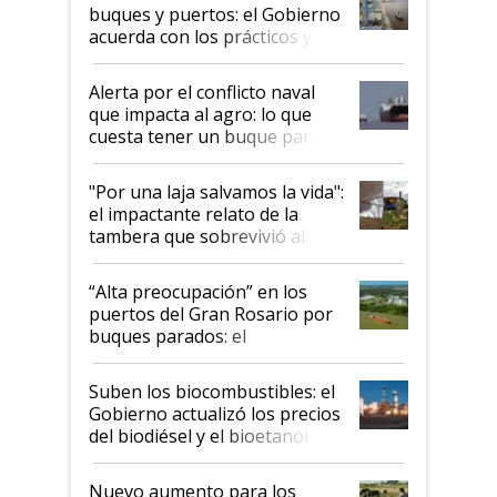
buques y puertos: el Gobierno
acuerda con los prácticos y
suspende el decreto de
desregulación
Alerta por el conflicto naval
que impacta al agro: lo que
cuesta tener un buque parado
y el peligro de que Argentina
pase a ser "país sucio"
"Por una laja salvamos la vida":
el impactante relato de la
tambera que sobrevivió al
tornado
“Alta preocupación” en los
puertos del Gran Rosario por
buques parados: el
funcionamiento de las
exportadoras en tensión tras
Suben los biocombustibles: el
la medida de fuerza de los
Gobierno actualizó los precios
prácticos
del biodiésel y el bioetanol
Nuevo aumento para los