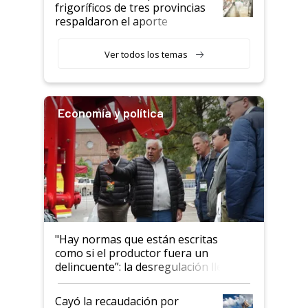
animales: "Mientras me
frigoríficos de tres provincias
descalificaban, yo seguí
respaldaron el aporte
haciendo currículum"
obligatorio
Ver todos los temas
Economía y política
"Hay normas que están escritas
como si el productor fuera un
delincuente”: la desregulación llegó
al Congreso Aapresid y hasta se
habló del financiamiento al IPCVA
Cayó la recaudación por