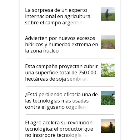
todas las tendencias
La sorpresa de un experto
internacional en agricultura
sobre el campo argentino:
"Estoy muy impresionado"
Advierten por nuevos excesos
hídricos y humedad extrema en
la zona núcleo
Esta campaña proyectan cubrir
una superficie total de 750.000
hectáreas de soja sembradas
con una nueva generación de
variedades que marcan un
¿Está perdiendo eficacia una de
salto tecnológico en genética y
las tecnologías más usadas
rendimiento
contra el gusano cogollero? El
desafío de una tecnología clave
El agro acelera su revolución
tecnológica: el productor que
no incorpore tecnología "va a