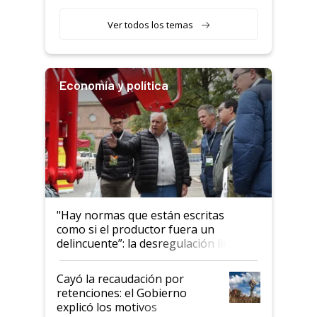
Ver todos los temas
Economía y política
"Hay normas que están escritas
como si el productor fuera un
delincuente”: la desregulación llegó
al Congreso Aapresid y hasta se
habló del financiamiento al IPCVA
Cayó la recaudación por
retenciones: el Gobierno
explicó los motivos