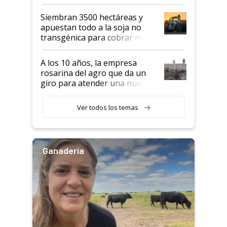
perder el tren"
Siembran 3500 hectáreas y
apuestan todo a la soja no
transgénica para cobrar más
por tonelada: compraron un
semillero
A los 10 años, la empresa
rosarina del agro que da un
giro para atender una nueva
etapa en el agro
Ver todos los temas
Ganadería