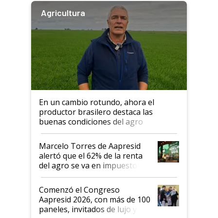
Agricultura
En un cambio rotundo, ahora el
productor brasilero destaca las
buenas condiciones del agro
argentino para invertir: "Los veo
más motivados"
Marcelo Torres de Aapresid
alertó que el 62% de la renta
del agro se va en impuestos:
"No es bueno que en
Argentina se sigan discutiendo
Comenzó el Congreso
las mismas cosas de hace 50
Aapresid 2026, con más de 100
años"
paneles, invitados de lujo y