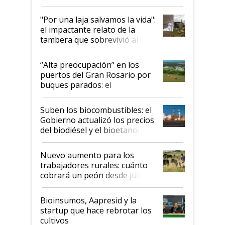
y el peligro de que Argentina
pase a ser "país sucio"
"Por una laja salvamos la vida":
el impactante relato de la
tambera que sobrevivió al
tornado
“Alta preocupación” en los
puertos del Gran Rosario por
buques parados: el
funcionamiento de las
exportadoras en tensión tras
Suben los biocombustibles: el
la medida de fuerza de los
Gobierno actualizó los precios
prácticos
del biodiésel y el bioetanol
Nuevo aumento para los
trabajadores rurales: cuánto
cobrará un peón desde julio
Bioinsumos, Aapresid y la
startup que hace rebrotar los
cultivos