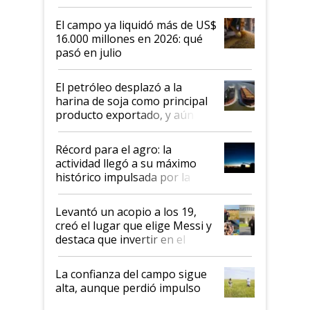
El campo ya liquidó más de US$
16.000 millones en 2026: qué
pasó en julio
El petróleo desplazó a la
harina de soja como principal
producto exportado, y aún así
el agro aportó casi seis de cada
diez dólares y sostuvo el
Récord para el agro: la
liderazgo en un semestre
actividad llegó a su máximo
récord
histórico impulsada por la
cosecha y las exportaciones
Levantó un acopio a los 19,
creó el lugar que elige Messi y
destaca que invertir en el
kirchnerismo era como "darle
plata a un hijo para droga":
La confianza del campo sigue
Juan Félix Rossetti, el libertario
alta, aunque perdió impulso
que de una dura crisis salió
más fuerte y apuesta al cambio