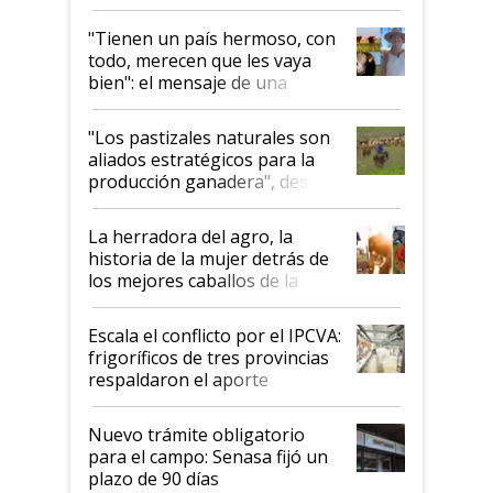
"Tienen un país hermoso, con
todo, merecen que les vaya
bien": el mensaje de una
ganadera uruguaya sobre las
oportunidades que se abren
"Los pastizales naturales son
para el agro en Argentina, con
aliados estratégicos para la
foco en la carne
producción ganadera", destaca
la iniciativa que ya reúne a 46
establecimientos en Argentina
La herradora del agro, la
historia de la mujer detrás de
los mejores caballos de la
Argentina y los mitos que
todavía hacen sufrir a estos
Escala el conflicto por el IPCVA:
animales: "Mientras me
frigoríficos de tres provincias
descalificaban, yo seguí
respaldaron el aporte
haciendo currículum"
obligatorio
Nuevo trámite obligatorio
para el campo: Senasa fijó un
plazo de 90 días