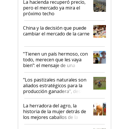
La hacienda recuperó precio,
pero el mercado ya mira el
próximo techo
China y la decisión que puede
cambiar el mercado de la carne
"Tienen un país hermoso, con
todo, merecen que les vaya
bien": el mensaje de una
ganadera uruguaya sobre las
oportunidades que se abren
"Los pastizales naturales son
para el agro en Argentina, con
aliados estratégicos para la
foco en la carne
producción ganadera", destaca
la iniciativa que ya reúne a 46
establecimientos en Argentina
La herradora del agro, la
historia de la mujer detrás de
los mejores caballos de la
Argentina y los mitos que
todavía hacen sufrir a estos