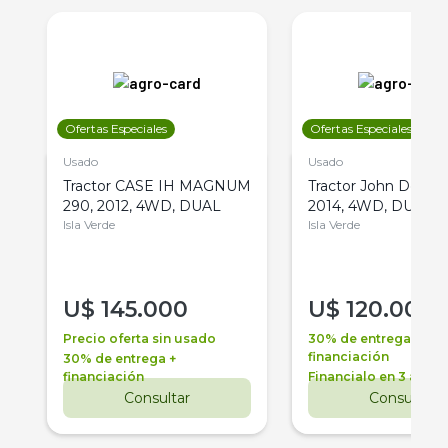
Ofertas Especiales
Ofertas Especiales
Usado
Usado
Tractor CASE IH MAGNUM
Tractor John Deere 
290, 2012, 4WD, DUAL
2014, 4WD, DUAL
Isla Verde
Isla Verde
U$
145.000
U$
120.000
Precio oferta sin usado
30% de entrega +
financiación
30% de entrega +
financiación
Financialo en 3 años
Consultar
Consultar