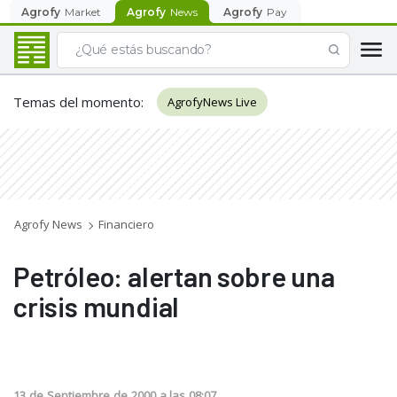
Agrofy
Market
Agrofy
News
Agrofy
Pay
Temas del momento
:
AgrofyNews Live
Agrofy News
Financiero
Petróleo: alertan sobre una
crisis mundial
13
de
Septiembre
de
2000
a las
08:07