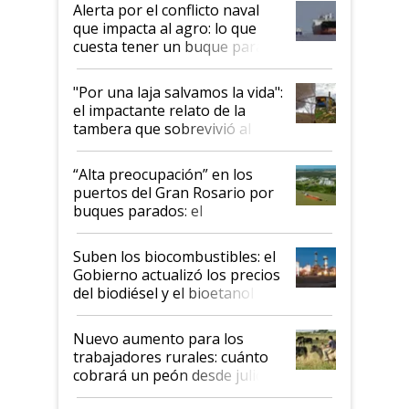
Alerta por el conflicto naval
que impacta al agro: lo que
cuesta tener un buque parado
y el peligro de que Argentina
pase a ser "país sucio"
"Por una laja salvamos la vida":
el impactante relato de la
tambera que sobrevivió al
tornado
“Alta preocupación” en los
puertos del Gran Rosario por
buques parados: el
funcionamiento de las
exportadoras en tensión tras
Suben los biocombustibles: el
la medida de fuerza de los
Gobierno actualizó los precios
prácticos
del biodiésel y el bioetanol
Nuevo aumento para los
trabajadores rurales: cuánto
cobrará un peón desde julio