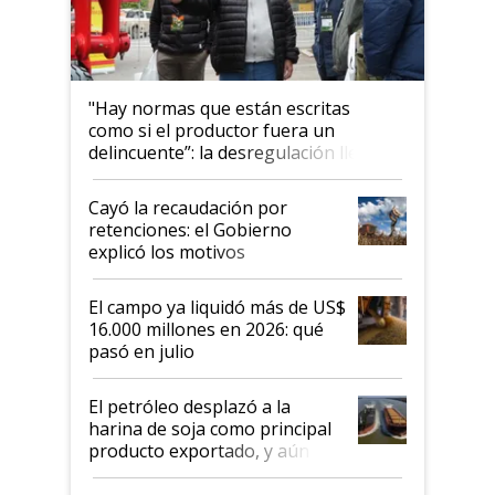
"Hay normas que están escritas
como si el productor fuera un
delincuente”: la desregulación llegó
al Congreso Aapresid y hasta se
habló del financiamiento al IPCVA
Cayó la recaudación por
retenciones: el Gobierno
explicó los motivos
El campo ya liquidó más de US$
16.000 millones en 2026: qué
pasó en julio
El petróleo desplazó a la
harina de soja como principal
producto exportado, y aún así
el agro aportó casi seis de cada
diez dólares y sostuvo el