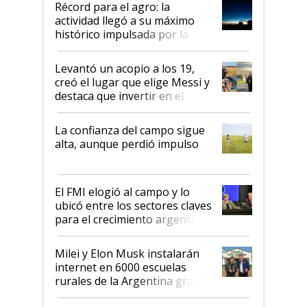
Récord para el agro: la
liderazgo en un semestre
actividad llegó a su máximo
récord
histórico impulsada por la
cosecha y las exportaciones
Levantó un acopio a los 19,
creó el lugar que elige Messi y
destaca que invertir en el
kirchnerismo era como "darle
plata a un hijo para droga":
La confianza del campo sigue
Juan Félix Rossetti, el libertario
alta, aunque perdió impulso
que de una dura crisis salió
más fuerte y apuesta al cambio
de Milei
El FMI elogió al campo y lo
ubicó entre los sectores claves
para el crecimiento argentino
Milei y Elon Musk instalarán
internet en 6000 escuelas
rurales de la Argentina gracias
a un acuerdo con Starlink