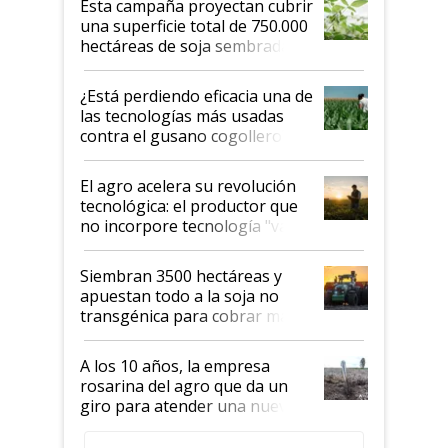
Esta campaña proyectan cubrir
una superficie total de 750.000
hectáreas de soja sembradas
con una nueva generación de
variedades que marcan un
¿Está perdiendo eficacia una de
salto tecnológico en genética y
las tecnologías más usadas
rendimiento
contra el gusano cogollero? El
desafío de una tecnología clave
El agro acelera su revolución
tecnológica: el productor que
no incorpore tecnología "va a
perder el tren"
Siembran 3500 hectáreas y
apuestan todo a la soja no
transgénica para cobrar más
por tonelada: compraron un
semillero
A los 10 años, la empresa
rosarina del agro que da un
giro para atender una nueva
etapa en el agro