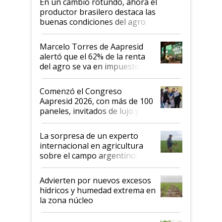
En un cambio rotundo, ahora el
productor brasilero destaca las
buenas condiciones del agro
argentino para invertir: "Los veo
más motivados"
Marcelo Torres de Aapresid
alertó que el 62% de la renta
del agro se va en impuestos:
"No es bueno que en
Argentina se sigan discutiendo
Comenzó el Congreso
las mismas cosas de hace 50
Aapresid 2026, con más de 100
años"
paneles, invitados de lujo y
todas las tendencias
La sorpresa de un experto
internacional en agricultura
sobre el campo argentino:
"Estoy muy impresionado"
Advierten por nuevos excesos
hídricos y humedad extrema en
la zona núcleo