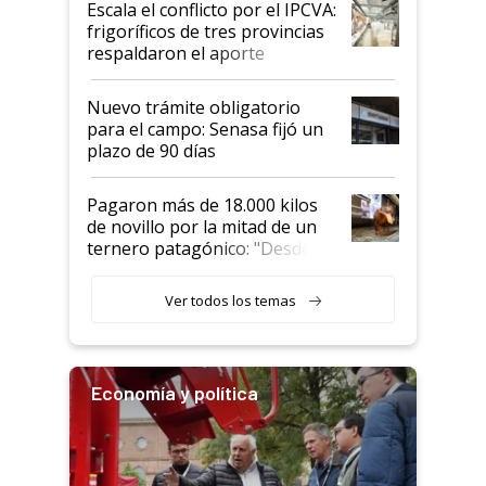
Escala el conflicto por el IPCVA:
animales: "Mientras me
frigoríficos de tres provincias
descalificaban, yo seguí
respaldaron el aporte
haciendo currículum"
obligatorio
Nuevo trámite obligatorio
para el campo: Senasa fijó un
plazo de 90 días
Pagaron más de 18.000 kilos
de novillo por la mitad de un
ternero patagónico: "Desde
que bajó del camión empezó a
llamar la atención"
Ver todos los temas
Economía y política