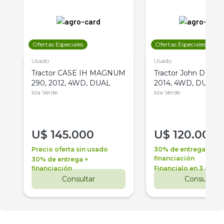
Ofertas Especiales
Ofertas Especiales
Usado
Usado
Tractor CASE IH MAGNUM
Tractor John Deere 
290, 2012, 4WD, DUAL
2014, 4WD, DUAL
Isla Verde
Isla Verde
U$
145.000
U$
120.000
Precio oferta sin usado
30% de entrega +
financiación
30% de entrega +
financiación
Financialo en 3 años
Consultar
Consultar