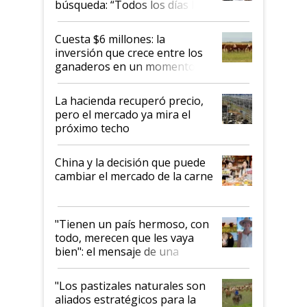
búsqueda: “Todos los días le
toca a algún productor”
Cuesta $6 millones: la
inversión que crece entre los
ganaderos en un momento
histórico para la actividad
La hacienda recuperó precio,
pero el mercado ya mira el
próximo techo
China y la decisión que puede
cambiar el mercado de la carne
"Tienen un país hermoso, con
todo, merecen que les vaya
bien": el mensaje de una
ganadera uruguaya sobre las
oportunidades que se abren
"Los pastizales naturales son
para el agro en Argentina, con
aliados estratégicos para la
foco en la carne