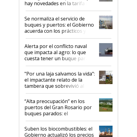
hay novedades en la tarifa de
la hidrovía
Se normaliza el servicio de
buques y puertos: el Gobierno
acuerda con los prácticos y
suspende el decreto de
desregulación
Alerta por el conflicto naval
que impacta al agro: lo que
cuesta tener un buque parado
y el peligro de que Argentina
pase a ser "país sucio"
"Por una laja salvamos la vida":
el impactante relato de la
tambera que sobrevivió al
tornado
“Alta preocupación” en los
puertos del Gran Rosario por
buques parados: el
funcionamiento de las
exportadoras en tensión tras
Suben los biocombustibles: el
la medida de fuerza de los
Gobierno actualizó los precios