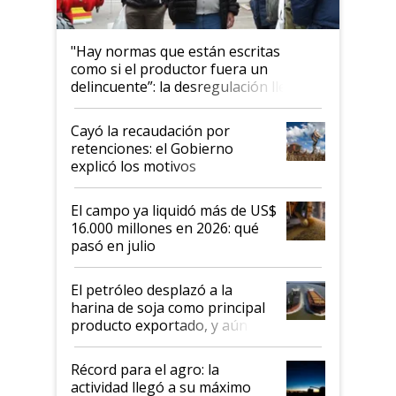
"Hay normas que están escritas
como si el productor fuera un
delincuente”: la desregulación llegó
al Congreso Aapresid y hasta se
habló del financiamiento al IPCVA
Cayó la recaudación por
retenciones: el Gobierno
explicó los motivos
El campo ya liquidó más de US$
16.000 millones en 2026: qué
pasó en julio
El petróleo desplazó a la
harina de soja como principal
producto exportado, y aún así
el agro aportó casi seis de cada
diez dólares y sostuvo el
Récord para el agro: la
liderazgo en un semestre
actividad llegó a su máximo
récord