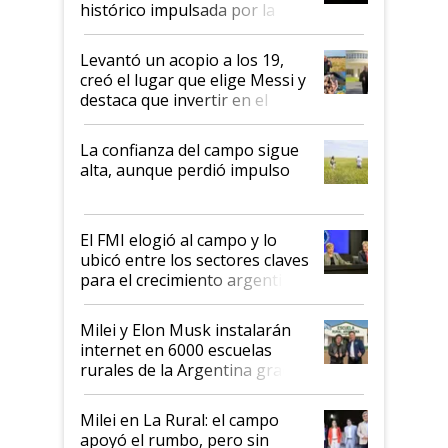
histórico impulsada por la
cosecha y las exportaciones
Levantó un acopio a los 19,
creó el lugar que elige Messi y
destaca que invertir en el
kirchnerismo era como "darle
plata a un hijo para droga":
La confianza del campo sigue
Juan Félix Rossetti, el libertario
alta, aunque perdió impulso
que de una dura crisis salió
más fuerte y apuesta al cambio
de Milei
El FMI elogió al campo y lo
ubicó entre los sectores claves
para el crecimiento argentino
Milei y Elon Musk instalarán
internet en 6000 escuelas
rurales de la Argentina gracias
a un acuerdo con Starlink
Milei en La Rural: el campo
apoyó el rumbo, pero sin