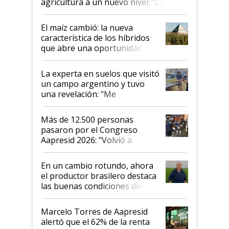
agricultura a un nuevo nivel: "Las
posibilidades de crecimiento son
infinitas"
El maíz cambió: la nueva
característica de los híbridos
que abre una oportunidad en
el lote
La experta en suelos que visitó
un campo argentino y tuvo
una revelación: "Me
impresionó mucho"
Más de 12.500 personas
pasaron por el Congreso
Aapresid 2026: "Volvió a
demostrar que hablar del
suelo es hablar de todo el
En un cambio rotundo, ahora
sistema productivo"
el productor brasilero destaca
las buenas condiciones del
agro argentino para invertir:
"Los veo más motivados"
Marcelo Torres de Aapresid
alertó que el 62% de la renta