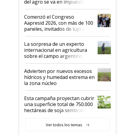
del agro se va en impuestos:
"No es bueno que en
Argentina se sigan discutiendo
Comenzó el Congreso
las mismas cosas de hace 50
Aapresid 2026, con más de 100
años"
paneles, invitados de lujo y
todas las tendencias
La sorpresa de un experto
internacional en agricultura
sobre el campo argentino:
"Estoy muy impresionado"
Advierten por nuevos excesos
hídricos y humedad extrema en
la zona núcleo
Esta campaña proyectan cubrir
una superficie total de 750.000
hectáreas de soja sembradas
con una nueva generación de
variedades que marcan un
Ver todos los temas
salto tecnológico en genética y
rendimiento