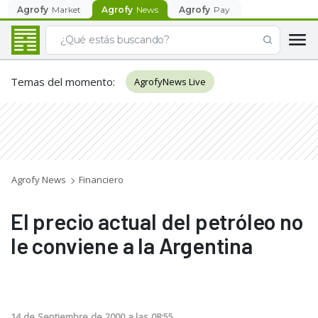
Agrofy
Market
Agrofy
News
Agrofy
Pay
Temas del momento
:
AgrofyNews Live
Agrofy News
Financiero
El precio actual del petróleo no
le conviene a la Argentina
14
de
Septiembre
de
2000
a las
08:55