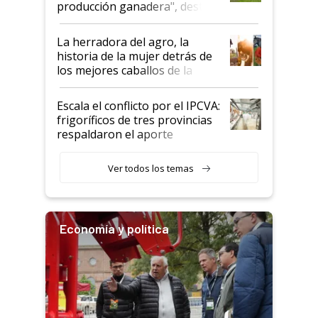
producción ganadera", destaca
la iniciativa que ya reúne a 46
establecimientos en Argentina
La herradora del agro, la
historia de la mujer detrás de
los mejores caballos de la
Argentina y los mitos que
todavía hacen sufrir a estos
Escala el conflicto por el IPCVA:
animales: "Mientras me
frigoríficos de tres provincias
descalificaban, yo seguí
respaldaron el aporte
haciendo currículum"
obligatorio
Ver todos los temas
Economía y política