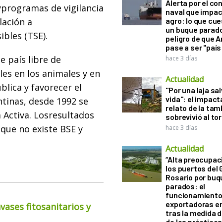
Alerta por el con
yprogramas de vigilancia
naval que impac
lación a
agro: lo que cu
un buque parado
bles (TSE).
peligro de que 
pase a ser "país
e país libre de
hace 3 días
es en los animales y en
Actualidad
blica y favorecer el
"Por una laja sa
vida": el impac
ntinas, desde 1992 se
relato de la ta
 Activa. Losresultados
sobrevivió al to
que no existe BSE y
hace 3 días
Actualidad
“Alta preocupac
los puertos del 
Rosario por bu
parados: el
funcionamiento 
exportadoras e
ases fitosanitarios y
tras la medida 
de los práctico