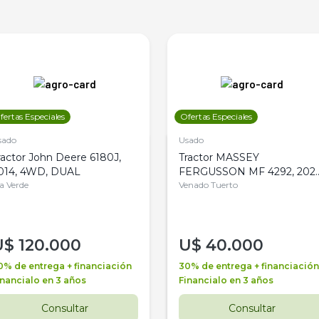
fertas Especiales
Ofertas Especiales
sado
Usado
ractor John Deere 6180J,
Tractor MASSEY
014, 4WD, DUAL
FERGUSSON MF 4292, 2020
la Verde
4WD, PATON
Venado Tuerto
U$
120.000
U$
40.000
0% de entrega + financiación
30% de entrega + financiación
inancialo en 3 años
Financialo en 3 años
Consultar
Consultar