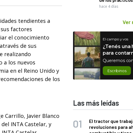
hace 4 días
vidades tendientes a
Ver
 sus factores
ar el conocimiento
El campo y vos
 através de sus
¿Tenés una h
para contar
e realizando
Queremos con
o a los nuevos
mia en el Reino Unido y
Escribinos
 recomendaciones de los
Las más leídas
 Carrillo, Javier Blanco
El tractor que trabaj
 del INTA Castelar, y
revoluciones para a
l INTA Castelar,
combustible y tiene