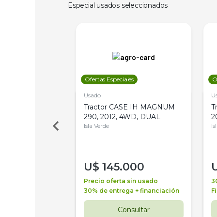
Especial usados seleccionados
les
Ofertas Especiales
O
Usado
U
a Metalfor 7040,
Tractor CASE IH MAGNUM
T
Bot 32 Mts
290, 2012, 4WD, DUAL
2
Isla Verde
Is
000
U$
145.000
a + financiación
Precio oferta sin usado
3
 4 años
30% de entrega + financiación
F
nsultar
Consultar