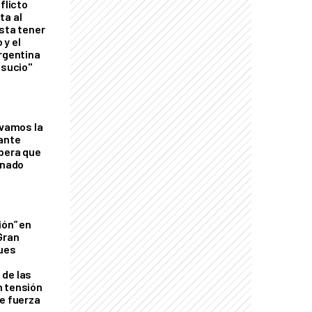
flicto
ta al
esta tener
 y el
Argentina
 sucio"
lvamos la
tante
mbera que
rnado
ión” en
Gran
ques
de las
n tensión
de fuerza
s