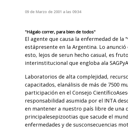
09
de
Marzo
de
2001
a las
09:34
"Hágalo correr, para bien de todos"
El agente que causa la enfermedad de la "
estápresente en la Argentina. Lo anunció 
esto, lejos de serun hecho casual, es frut
interinstitucional que engloba ala SAGPy
Laboratorios de alta complejidad, recur
capacitados, elanálisis de más de 7500 mu
participación en el Consejo CientíficoAseso
responsabilidad asumida por el INTA des
en mantener a nuestro país libre de una d
principalesepizootias que sacude el mundo
enfermedades y de susconsecuencias mot