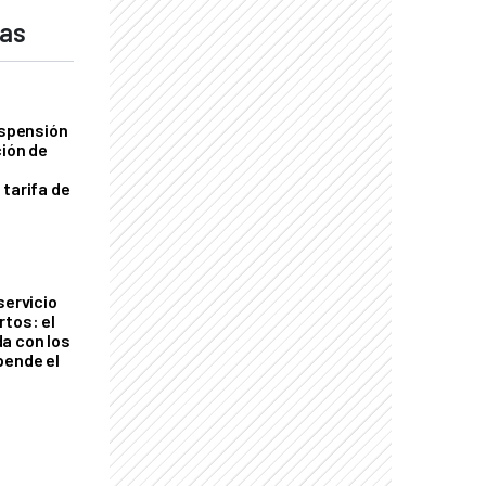
das
uspensión
ción de
 tarifa de
servicio
rtos: el
a con los
pende el