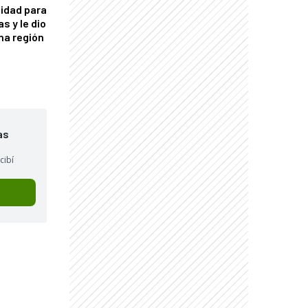
idad para
s y le dio
una región
as
cibí