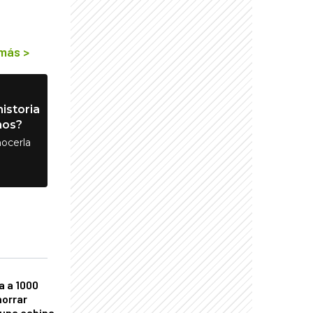
 más
>
istoria
nos?
ocerla
a a 1000
horrar
 una cabina