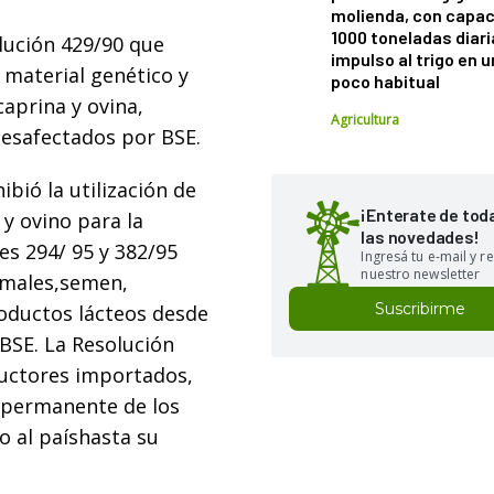
molienda, con capac
1000 toneladas diaria
lución 429/90 que
impulso al trigo en 
 material genético y
poco habitual
aprina y ovina,
Agricultura
sesafectados por BSE.
bió la utilización de
¡Enterate de tod
y ovino para la
las novedades!
es 294/ 95 y 382/95
Ingresá tu e-mail y re
nuestro newsletter
imales,semen,
Suscribirme
roductos lácteos desde
 BSE. La Resolución
ductores importados,
a permanente de los
o al paíshasta su