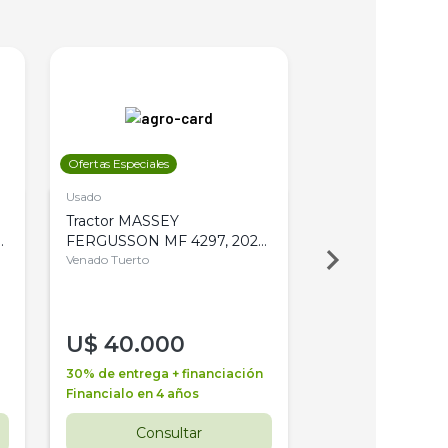
Ofertas Especiales
Ofertas Especiales
Usado
Usado
Tractor MASSEY
Tractor AGCO ALL
,
FERGUSSON MF 4297, 2020,
2003, 4WD, PA
4WD, PATON
Venado Tuerto
Venado Tuerto
U$
40.000
U$
30.000
30% de entrega + financiación
30% de entrega + 
Financialo en 4 años
Financialo en 3 a
Consultar
Consul