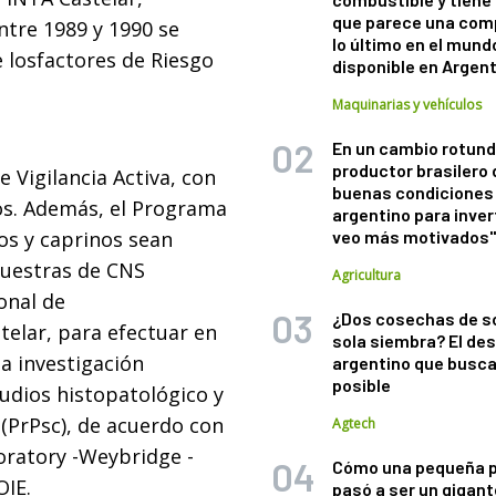
que parece una com
tre 1989 y 1990 se
lo último en el mund
e losfactores de Riesgo
disponible en Argen
Maquinarias y vehículos
En un cambio rotund
productor brasilero
 Vigilancia Activa, con
buenas condiciones 
os. Además, el Programa
argentino para inver
os y caprinos sean
veo más motivados
muestras de CNS
Agricultura
onal de
¿Dos cosechas de s
telar, para efectuar en
sola siembra? El des
la investigación
argentino que busca
posible
udios histopatológico y
(PrPsc), de acuerdo con
Agtech
oratory -Weybridge -
Cómo una pequeña 
OIE.
pasó a ser un gigant