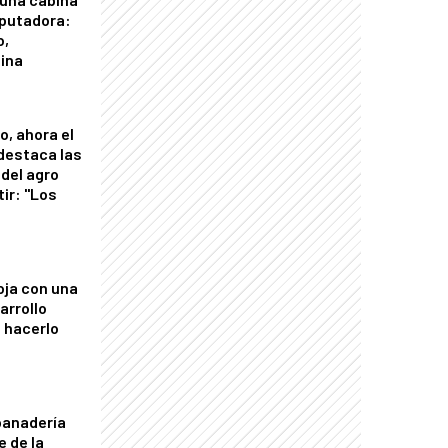
putadora:
o,
tina
o, ahora el
 destaca las
del agro
tir: "Los
"
oja con una
arrollo
 hacerlo
panadería
e de la