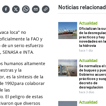
Noticias relaciona
Actualidad
Oficializan la s
vaca loca" no
de la desregula
prácticos y hay
oficialmente la FAO y
novedades en la
o de un serio esfuerzo
la hidrovía
hace 1 día
A, SENASA e INTA.
Actualidad
sos humanos altamente
Se normaliza el 
estras y la
de buques y pue
Gobierno acuerd
r, es la síntesis de la
prácticos y sus
de 1992para colaborar
decreto de
desregulación
e las
hace 3 días
. El peligro de estas
Actualidad
ivaron que diversos