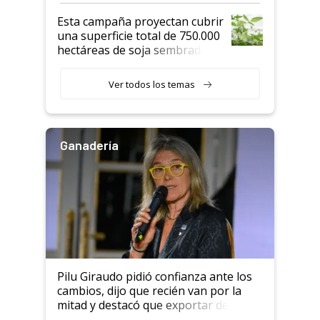
Esta campaña proyectan cubrir
una superficie total de 750.000
hectáreas de soja sembradas
con una nueva generación de
variedades que marcan un
Ver todos los temas
salto tecnológico en genética y
rendimiento
Ganadería
Pilu Giraudo pidió confianza ante los
cambios, dijo que recién van por la
mitad y destacó que exportar dejó de
ser "para unos pocos": "Tenemos un