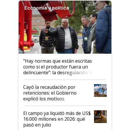
Economía y política
"Hay normas que están escritas
como si el productor fuera un
delincuente”: la desregulación llegó
al Congreso Aapresid y hasta se
habló del financiamiento al IPCVA
Cayó la recaudación por
retenciones: el Gobierno
explicó los motivos
El campo ya liquidó más de US$
16.000 millones en 2026: qué
pasó en julio