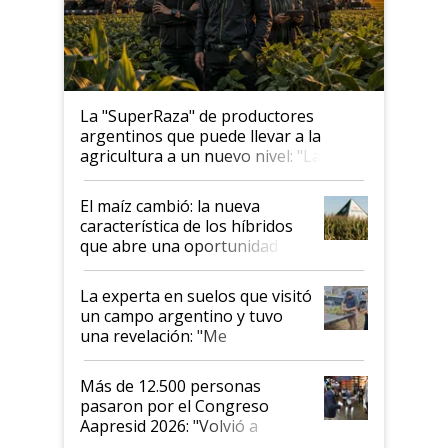
La "SuperRaza" de productores
argentinos que puede llevar a la
agricultura a un nuevo nivel: "Las
posibilidades de crecimiento son
infinitas"
El maíz cambió: la nueva
característica de los híbridos
que abre una oportunidad en
el lote
La experta en suelos que visitó
un campo argentino y tuvo
una revelación: "Me
impresionó mucho"
Más de 12.500 personas
pasaron por el Congreso
Aapresid 2026: "Volvió a
demostrar que hablar del