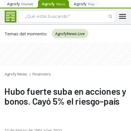
Agrofy
Market
Agrofy
News
Agrofy
Pay
Temas del momento
:
AgrofyNews Live
Agrofy News
Financiero
Hubo fuerte suba en acciones y
bonos. Cayó 5% el riesgo-país
27
de
Marzo
de
2001
a las
10:21