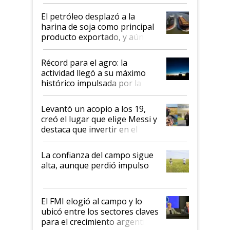
El petróleo desplazó a la
harina de soja como principal
producto exportado, y aún así
el agro aportó casi seis de cada
diez dólares y sostuvo el
Récord para el agro: la
liderazgo en un semestre
actividad llegó a su máximo
récord
histórico impulsada por la
cosecha y las exportaciones
Levantó un acopio a los 19,
creó el lugar que elige Messi y
destaca que invertir en el
kirchnerismo era como "darle
plata a un hijo para droga":
La confianza del campo sigue
Juan Félix Rossetti, el libertario
alta, aunque perdió impulso
que de una dura crisis salió
más fuerte y apuesta al cambio
de Milei
El FMI elogió al campo y lo
ubicó entre los sectores claves
para el crecimiento argentino