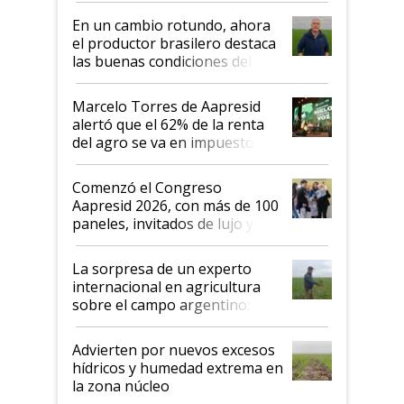
suelo es hablar de todo el
En un cambio rotundo, ahora
sistema productivo"
el productor brasilero destaca
las buenas condiciones del
agro argentino para invertir:
"Los veo más motivados"
Marcelo Torres de Aapresid
alertó que el 62% de la renta
del agro se va en impuestos:
"No es bueno que en
Argentina se sigan discutiendo
Comenzó el Congreso
las mismas cosas de hace 50
Aapresid 2026, con más de 100
años"
paneles, invitados de lujo y
todas las tendencias
La sorpresa de un experto
internacional en agricultura
sobre el campo argentino:
"Estoy muy impresionado"
Advierten por nuevos excesos
hídricos y humedad extrema en
la zona núcleo