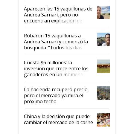
mandato muy claro del gobierno
Aparecen las 15 vaquillonas de
nacional"
Andrea Sarnari, pero no
encuentran explicación de
cómo llegaron allí
Robaron 15 vaquillonas a
Andrea Sarnari y comenzó la
búsqueda: “Todos los días le
toca a algún productor”
Cuesta $6 millones: la
inversión que crece entre los
ganaderos en un momento
histórico para la actividad
La hacienda recuperó precio,
pero el mercado ya mira el
próximo techo
China y la decisión que puede
cambiar el mercado de la carne