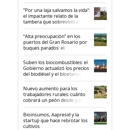
y el peligro de que Argentina
pase a ser "país sucio"
"Por una laja salvamos la vida":
el impactante relato de la
tambera que sobrevivió al
tornado
“Alta preocupación” en los
puertos del Gran Rosario por
buques parados: el
funcionamiento de las
exportadoras en tensión tras
Suben los biocombustibles: el
la medida de fuerza de los
Gobierno actualizó los precios
prácticos
del biodiésel y el bioetanol
Nuevo aumento para los
trabajadores rurales: cuánto
cobrará un peón desde julio
Bioinsumos, Aapresid y la
startup que hace rebrotar los
cultivos