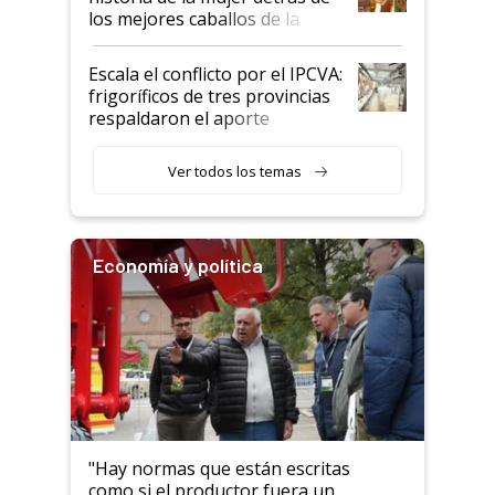
los mejores caballos de la
Argentina y los mitos que
todavía hacen sufrir a estos
Escala el conflicto por el IPCVA:
animales: "Mientras me
frigoríficos de tres provincias
descalificaban, yo seguí
respaldaron el aporte
haciendo currículum"
obligatorio
Ver todos los temas
Economía y política
"Hay normas que están escritas
como si el productor fuera un