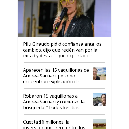
Pilu Giraudo pidió confianza ante los
cambios, dijo que recién van por la
mitad y destacó que exportar dejó de
ser "para unos pocos": "Tenemos un
mandato muy claro del gobierno
Aparecen las 15 vaquillonas de
nacional"
Andrea Sarnari, pero no
encuentran explicación de
cómo llegaron allí
Robaron 15 vaquillonas a
Andrea Sarnari y comenzó la
búsqueda: “Todos los días le
toca a algún productor”
Cuesta $6 millones: la
inversión que crece entre los