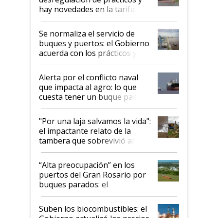
hay novedades en la tarifa de
la hidrovía
Se normaliza el servicio de
buques y puertos: el Gobierno
acuerda con los prácticos y
suspende el decreto de
desregulación
Alerta por el conflicto naval
que impacta al agro: lo que
cuesta tener un buque parado
y el peligro de que Argentina
pase a ser "país sucio"
"Por una laja salvamos la vida":
el impactante relato de la
tambera que sobrevivió al
tornado
“Alta preocupación” en los
puertos del Gran Rosario por
buques parados: el
funcionamiento de las
exportadoras en tensión tras
Suben los biocombustibles: el
la medida de fuerza de los