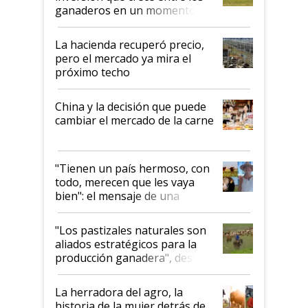
ganaderos en un momento
histórico para la actividad
La hacienda recuperó precio,
pero el mercado ya mira el
próximo techo
China y la decisión que puede
cambiar el mercado de la carne
"Tienen un país hermoso, con
todo, merecen que les vaya
bien": el mensaje de una
ganadera uruguaya sobre las
oportunidades que se abren
"Los pastizales naturales son
para el agro en Argentina, con
aliados estratégicos para la
foco en la carne
producción ganadera", destaca
la iniciativa que ya reúne a 46
establecimientos en Argentina
La herradora del agro, la
historia de la mujer detrás de