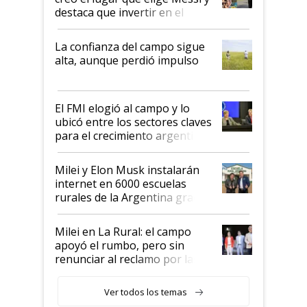
destaca que invertir en el
kirchnerismo era como "darle
plata a un hijo para droga":
La confianza del campo sigue
Juan Félix Rossetti, el libertario
alta, aunque perdió impulso
que de una dura crisis salió
más fuerte y apuesta al cambio
de Milei
El FMI elogió al campo y lo
ubicó entre los sectores claves
para el crecimiento argentino
Milei y Elon Musk instalarán
internet en 6000 escuelas
rurales de la Argentina gracias
a un acuerdo con Starlink
Milei en La Rural: el campo
apoyó el rumbo, pero sin
renunciar al reclamo por las
retenciones
Ver todos los temas