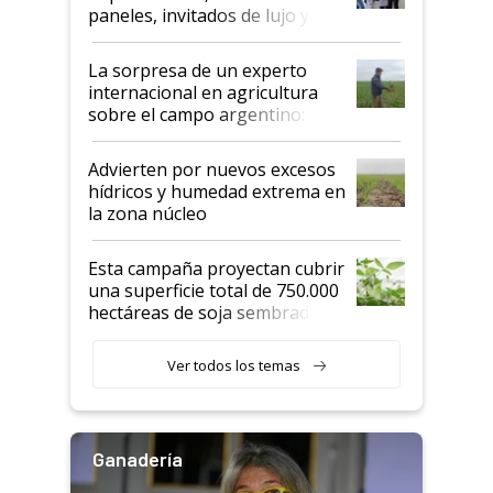
años"
paneles, invitados de lujo y
todas las tendencias
La sorpresa de un experto
internacional en agricultura
sobre el campo argentino:
"Estoy muy impresionado"
Advierten por nuevos excesos
hídricos y humedad extrema en
la zona núcleo
Esta campaña proyectan cubrir
una superficie total de 750.000
hectáreas de soja sembradas
con una nueva generación de
variedades que marcan un
Ver todos los temas
salto tecnológico en genética y
rendimiento
Ganadería