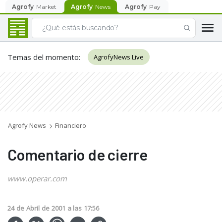
Agrofy
Market
Agrofy
News
Agrofy
Pay
Temas del momento
:
AgrofyNews Live
Agrofy News
Financiero
Comentario de cierre
www.operar.com
24
de
Abril
de
2001
a las
17:56