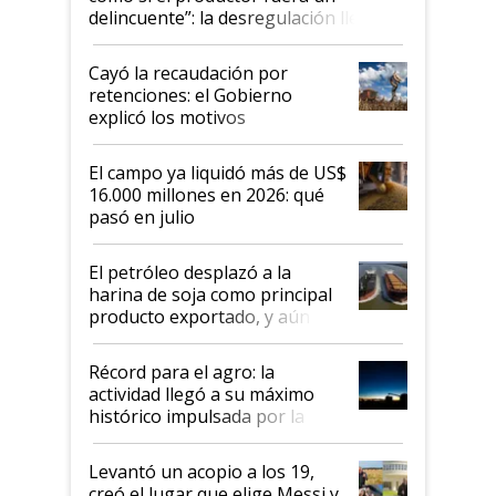
delincuente”: la desregulación llegó
al Congreso Aapresid y hasta se
habló del financiamiento al IPCVA
Cayó la recaudación por
retenciones: el Gobierno
explicó los motivos
El campo ya liquidó más de US$
16.000 millones en 2026: qué
pasó en julio
El petróleo desplazó a la
harina de soja como principal
producto exportado, y aún así
el agro aportó casi seis de cada
diez dólares y sostuvo el
Récord para el agro: la
liderazgo en un semestre
actividad llegó a su máximo
récord
histórico impulsada por la
cosecha y las exportaciones
Levantó un acopio a los 19,
creó el lugar que elige Messi y