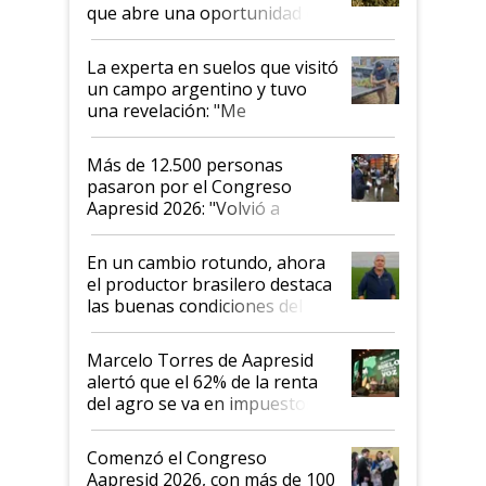
que abre una oportunidad en
el lote
La experta en suelos que visitó
un campo argentino y tuvo
una revelación: "Me
impresionó mucho"
Más de 12.500 personas
pasaron por el Congreso
Aapresid 2026: "Volvió a
demostrar que hablar del
suelo es hablar de todo el
En un cambio rotundo, ahora
sistema productivo"
el productor brasilero destaca
las buenas condiciones del
agro argentino para invertir:
"Los veo más motivados"
Marcelo Torres de Aapresid
alertó que el 62% de la renta
del agro se va en impuestos:
"No es bueno que en
Argentina se sigan discutiendo
Comenzó el Congreso
las mismas cosas de hace 50
Aapresid 2026, con más de 100