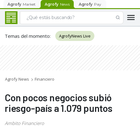
Agrofy
Market
Agrofy
News
Agrofy
Pay
Temas del momento
:
AgrofyNews Live
Agrofy News
Financiero
Con pocos negocios subió
riesgo-país a 1.079 puntos
Ambito Financiero