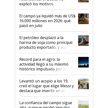
explicó los motivos
El campo ya liquidó más de US$
16.000 millones en 2026: qué
pasó en julio
El petróleo desplazó a la
harina de soja como principal
producto exportado, y aún así
el agro aportó casi seis de cada
diez dólares y sostuvo el
Récord para el agro: la
liderazgo en un semestre
actividad llegó a su máximo
récord
histórico impulsada por la
cosecha y las exportaciones
Levantó un acopio a los 19,
creó el lugar que elige Messi y
destaca que invertir en el
kirchnerismo era como "darle
plata a un hijo para droga":
La confianza del campo sigue
Juan Félix Rossetti, el libertario
alta, aunque perdió impulso