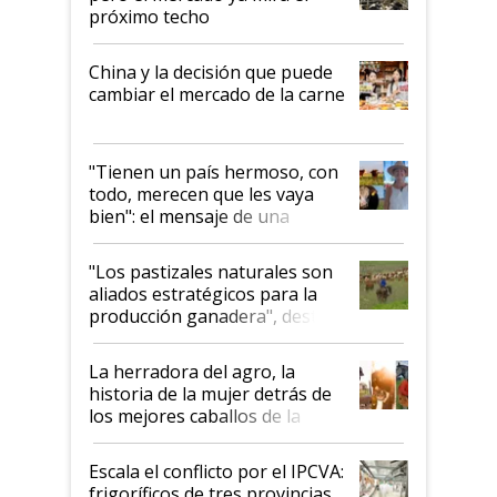
próximo techo
China y la decisión que puede
cambiar el mercado de la carne
"Tienen un país hermoso, con
todo, merecen que les vaya
bien": el mensaje de una
ganadera uruguaya sobre las
oportunidades que se abren
"Los pastizales naturales son
para el agro en Argentina, con
aliados estratégicos para la
foco en la carne
producción ganadera", destaca
la iniciativa que ya reúne a 46
establecimientos en Argentina
La herradora del agro, la
historia de la mujer detrás de
los mejores caballos de la
Argentina y los mitos que
todavía hacen sufrir a estos
Escala el conflicto por el IPCVA:
animales: "Mientras me
frigoríficos de tres provincias