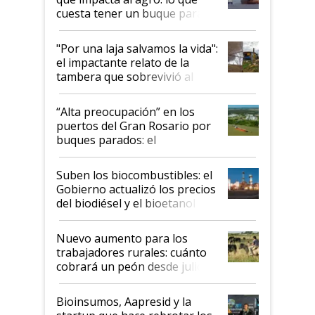
cuesta tener un buque parado
y el peligro de que Argentina
pase a ser "país sucio"
"Por una laja salvamos la vida":
el impactante relato de la
tambera que sobrevivió al
tornado
“Alta preocupación” en los
puertos del Gran Rosario por
buques parados: el
funcionamiento de las
exportadoras en tensión tras
Suben los biocombustibles: el
la medida de fuerza de los
Gobierno actualizó los precios
prácticos
del biodiésel y el bioetanol
Nuevo aumento para los
trabajadores rurales: cuánto
cobrará un peón desde julio
Bioinsumos, Aapresid y la