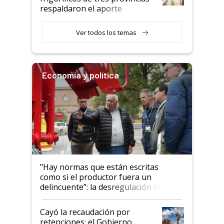
descalificaban, yo seguí
respaldaron el aporte
haciendo currículum"
obligatorio
Ver todos los temas
Economía y política
"Hay normas que están escritas
como si el productor fuera un
delincuente”: la desregulación llegó
al Congreso Aapresid y hasta se
habló del financiamiento al IPCVA
Cayó la recaudación por
retenciones: el Gobierno