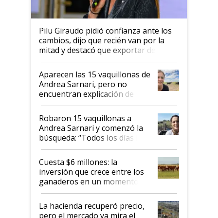
Pilu Giraudo pidió confianza ante los
cambios, dijo que recién van por la
mitad y destacó que exportar dejó de
ser "para unos pocos": "Tenemos un
mandato muy claro del gobierno
Aparecen las 15 vaquillonas de
nacional"
Andrea Sarnari, pero no
encuentran explicación de
cómo llegaron allí
Robaron 15 vaquillonas a
Andrea Sarnari y comenzó la
búsqueda: “Todos los días le
toca a algún productor”
Cuesta $6 millones: la
inversión que crece entre los
ganaderos en un momento
histórico para la actividad
La hacienda recuperó precio,
pero el mercado ya mira el