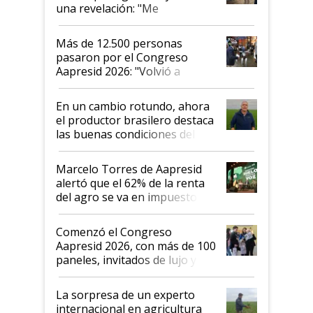
una revelación: "Me
impresionó mucho"
Más de 12.500 personas
pasaron por el Congreso
Aapresid 2026: "Volvió a
demostrar que hablar del
suelo es hablar de todo el
En un cambio rotundo, ahora
sistema productivo"
el productor brasilero destaca
las buenas condiciones del
agro argentino para invertir:
"Los veo más motivados"
Marcelo Torres de Aapresid
alertó que el 62% de la renta
del agro se va en impuestos:
"No es bueno que en
Argentina se sigan discutiendo
Comenzó el Congreso
las mismas cosas de hace 50
Aapresid 2026, con más de 100
años"
paneles, invitados de lujo y
todas las tendencias
La sorpresa de un experto
internacional en agricultura