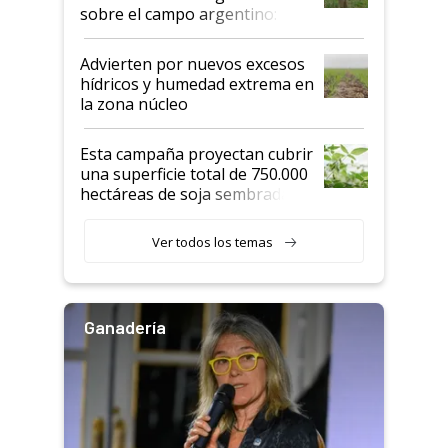
sobre el campo argentino:
"Estoy muy impresionado"
Advierten por nuevos excesos
hídricos y humedad extrema en
la zona núcleo
Esta campaña proyectan cubrir
una superficie total de 750.000
hectáreas de soja sembradas
con una nueva generación de
variedades que marcan un
Ver todos los temas
salto tecnológico en genética y
rendimiento
Ganadería