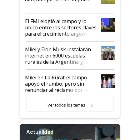
que de una dura crisis salió
más fuerte y apuesta al cambio
de Milei
El FMI elogió al campo y lo
ubicó entre los sectores claves
para el crecimiento argentino
Milei y Elon Musk instalarán
internet en 6000 escuelas
rurales de la Argentina gracias
a un acuerdo con Starlink
Milei en La Rural: el campo
apoyó el rumbo, pero sin
renunciar al reclamo por las
retenciones
Ver todos los temas
Actualidad