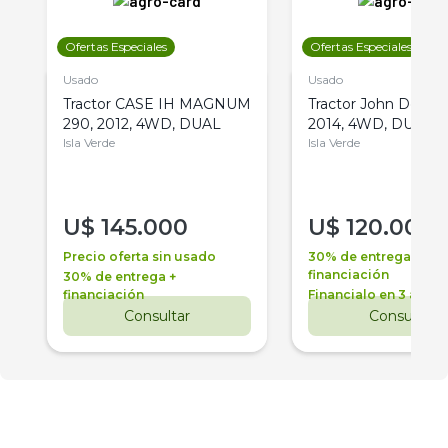
Ofertas Especiales
Ofertas Especiales
Usado
Usado
Tractor CASE IH MAGNUM
Tractor John Deere 
290, 2012, 4WD, DUAL
2014, 4WD, DUAL
Isla Verde
Isla Verde
U$
145.000
U$
120.000
Precio oferta sin usado
30% de entrega +
financiación
30% de entrega +
financiación
Financialo en 3 años
Consultar
Consultar