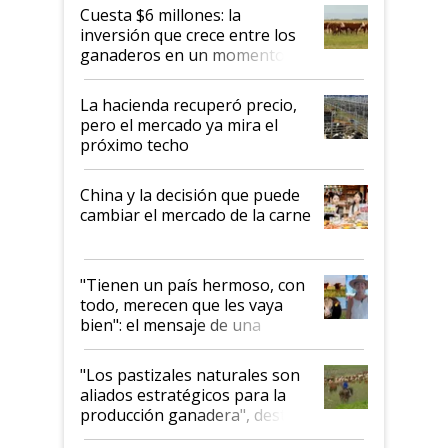
Cuesta $6 millones: la
inversión que crece entre los
ganaderos en un momento
histórico para la actividad
La hacienda recuperó precio,
pero el mercado ya mira el
próximo techo
China y la decisión que puede
cambiar el mercado de la carne
"Tienen un país hermoso, con
todo, merecen que les vaya
bien": el mensaje de una
ganadera uruguaya sobre las
oportunidades que se abren
"Los pastizales naturales son
para el agro en Argentina, con
aliados estratégicos para la
foco en la carne
producción ganadera", destaca
la iniciativa que ya reúne a 46