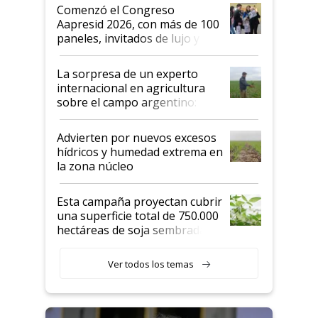
Argentina se sigan discutiendo
Comenzó el Congreso
las mismas cosas de hace 50
Aapresid 2026, con más de 100
años"
paneles, invitados de lujo y
todas las tendencias
La sorpresa de un experto
internacional en agricultura
sobre el campo argentino:
"Estoy muy impresionado"
Advierten por nuevos excesos
hídricos y humedad extrema en
la zona núcleo
Esta campaña proyectan cubrir
una superficie total de 750.000
hectáreas de soja sembradas
con una nueva generación de
variedades que marcan un
Ver todos los temas
salto tecnológico en genética y
rendimiento