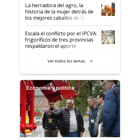
establecimientos en Argentina
La herradora del agro, la
historia de la mujer detrás de
los mejores caballos de la
Argentina y los mitos que
todavía hacen sufrir a estos
Escala el conflicto por el IPCVA:
animales: "Mientras me
frigoríficos de tres provincias
descalificaban, yo seguí
respaldaron el aporte
haciendo currículum"
obligatorio
Ver todos los temas
Economía y política