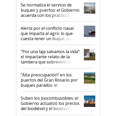
Se normaliza el servicio de
buques y puertos: el Gobierno
acuerda con los prácticos y
suspende el decreto de
desregulación
Alerta por el conflicto naval
que impacta al agro: lo que
cuesta tener un buque parado
y el peligro de que Argentina
pase a ser "país sucio"
"Por una laja salvamos la vida":
el impactante relato de la
tambera que sobrevivió al
tornado
“Alta preocupación” en los
puertos del Gran Rosario por
buques parados: el
funcionamiento de las
exportadoras en tensión tras
Suben los biocombustibles: el
la medida de fuerza de los
Gobierno actualizó los precios
prácticos
del biodiésel y el bioetanol