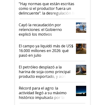
"Hay normas que están escritas
como si el productor fuera un
delincuente”: la desregulación llegó
al Congreso Aapresid y hasta se
habló del financiamiento al IPCVA
Cayó la recaudación por
retenciones: el Gobierno
explicó los motivos
El campo ya liquidó más de US$
16.000 millones en 2026: qué
pasó en julio
El petróleo desplazó a la
harina de soja como principal
producto exportado, y aún así
el agro aportó casi seis de cada
diez dólares y sostuvo el
Récord para el agro: la
liderazgo en un semestre
actividad llegó a su máximo
récord
histórico impulsada por la
cosecha y las exportaciones