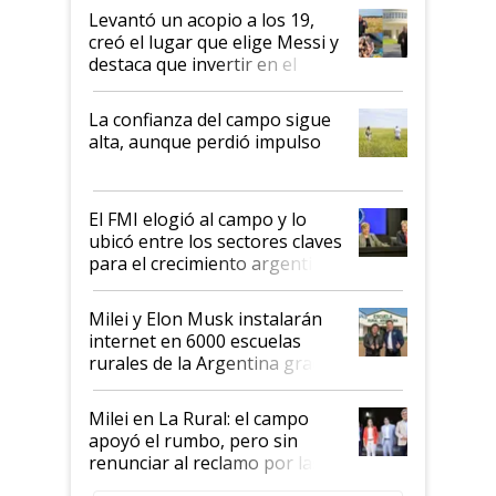
Levantó un acopio a los 19,
creó el lugar que elige Messi y
destaca que invertir en el
kirchnerismo era como "darle
plata a un hijo para droga":
La confianza del campo sigue
Juan Félix Rossetti, el libertario
alta, aunque perdió impulso
que de una dura crisis salió
más fuerte y apuesta al cambio
de Milei
El FMI elogió al campo y lo
ubicó entre los sectores claves
para el crecimiento argentino
Milei y Elon Musk instalarán
internet en 6000 escuelas
rurales de la Argentina gracias
a un acuerdo con Starlink
Milei en La Rural: el campo
apoyó el rumbo, pero sin
renunciar al reclamo por las
retenciones