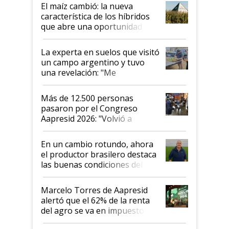
infinitas"
El maíz cambió: la nueva
característica de los híbridos
que abre una oportunidad en
el lote
La experta en suelos que visitó
un campo argentino y tuvo
una revelación: "Me
impresionó mucho"
Más de 12.500 personas
pasaron por el Congreso
Aapresid 2026: "Volvió a
demostrar que hablar del
suelo es hablar de todo el
En un cambio rotundo, ahora
sistema productivo"
el productor brasilero destaca
las buenas condiciones del
agro argentino para invertir:
"Los veo más motivados"
Marcelo Torres de Aapresid
alertó que el 62% de la renta
del agro se va en impuestos:
"No es bueno que en