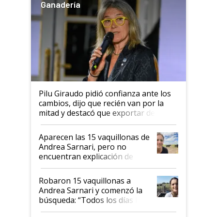
Ganadería
Pilu Giraudo pidió confianza ante los
cambios, dijo que recién van por la
mitad y destacó que exportar dejó de
ser "para unos pocos": "Tenemos un
mandato muy claro del gobierno
Aparecen las 15 vaquillonas de
nacional"
Andrea Sarnari, pero no
encuentran explicación de
cómo llegaron allí
Robaron 15 vaquillonas a
Andrea Sarnari y comenzó la
búsqueda: “Todos los días le
toca a algún productor”