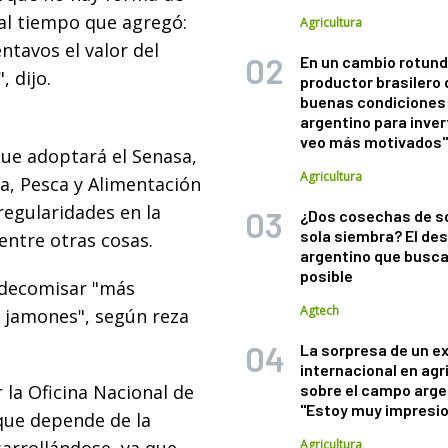
, al tiempo que agregó:
Agricultura
tavos el valor del
En un cambio rotund
, dijo.
productor brasilero
buenas condiciones 
argentino para inver
veo más motivados
ue adoptará el Senasa,
Agricultura
ía, Pesca y Alimentación
rregularidades en la
¿Dos cosechas de s
sola siembra? El des
entre otras cosas.
argentino que busca
posible
y decomisar "más
Agtech
 jamones", según reza
La sorpresa de un e
internacional en agr
 la Oficina Nacional de
sobre el campo arge
"Estoy muy impresi
que depende de la
Agricultura