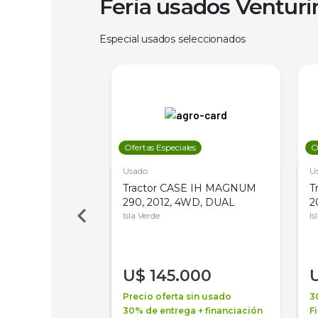
Feria usados Ventur
Especial usados seleccionados
les
Ofertas Especiales
O
Usado
U
a Metalfor 7040,
Tractor CASE IH MAGNUM
T
Bot 32 Mts
290, 2012, 4WD, DUAL
2
Isla Verde
Is
000
U$
145.000
a + financiación
Precio oferta sin usado
3
 4 años
30% de entrega + financiación
F