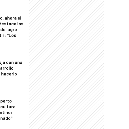
o, ahora el
 destaca las
del agro
tir: "Los
"
oja con una
arrollo
 hacerlo
xperto
icultura
ntino:
onado"