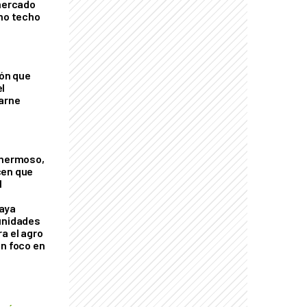
 mercado
imo techo
ión que
l
arne
 hermoso,
cen que
l
aya
unidades
a el agro
on foco en