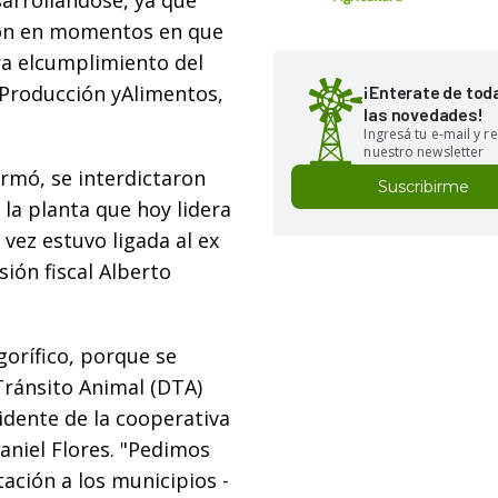
arrollándose, ya que
sión en momentos en que
ra elcumplimiento del
e Producción yAlimentos,
¡Enterate de tod
las novedades!
Ingresá tu e-mail y re
nuestro newsletter
ormó, se interdictaron
Suscribirme
 la planta que hoy lidera
 vez estuvo ligada al ex
ión fiscal Alberto
gorífico, porque se
ránsito Animal (DTA)
idente de la cooperativa
niel Flores. "Pedimos
ación a los municipios -