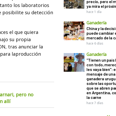
precio, pero el
tanto los laboratorios
ya mira el próx
 posibilite su detección
hace 1 día
Ganadería
China y la decis
ces el que quiera
puede cambiar e
mercado de la c
ajo su propia
hace 6 días
N, tras anunciar la
 para laproducción
Ganadería
"Tienen un país
con todo, mere
les vaya bien": e
mensaje de una
ganadera urugu
sobre las oport
que se abren par
en Argentina, c
arnari, pero no
la carne
 allí
hace 7 días