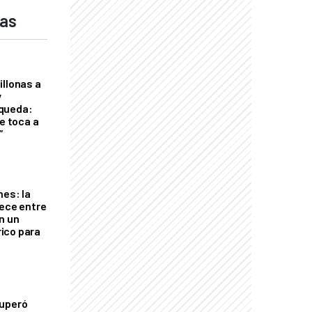
das
illonas a
y
queda:
le toca a
”
nes: la
rece entre
n un
ico para
cuperó