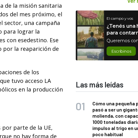
Ver
a de la misión sanitaria
dos del mes próximo, el
El campo y vos
el sector, una campaña
¿Tenés una h
 para lograr la
para contar
es con esedestino. Ese
Queremos con
 por la reaparición de
Escribinos
aciones de los
 que tuvo acceso LA
Las más leídas
bólicos en la producción
Cómo una pequeña 
pasó a ser un gigant
molienda, con capac
1000 toneladas diaria
 por parte de la UE,
impulso al trigo en 
poco habitual
orque no hay forma de