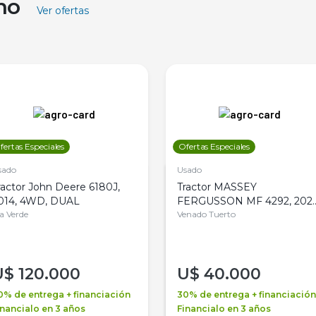
ino
Ver ofertas
fertas Especiales
Ofertas Especiales
sado
Usado
ractor John Deere 6180J,
Tractor MASSEY
014, 4WD, DUAL
FERGUSSON MF 4292, 2020
la Verde
4WD, PATON
Venado Tuerto
U$
120.000
U$
40.000
0% de entrega + financiación
30% de entrega + financiación
inancialo en 3 años
Financialo en 3 años