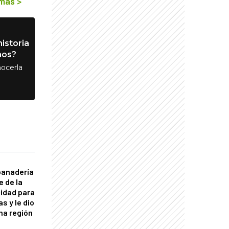
 más
>
istoria
nos?
ocerla
panadería
e de la
idad para
s y le dio
una región