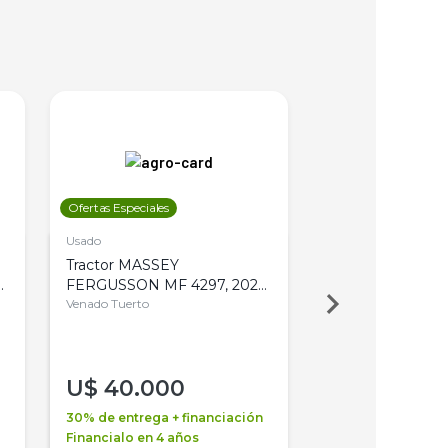
Ofertas Especiales
Ofertas Especiales
Usado
Usado
Tractor MASSEY
Tractor AGCO ALL
,
FERGUSSON MF 4297, 2020,
2003, 4WD, PA
4WD, PATON
Venado Tuerto
Venado Tuerto
U$
40.000
U$
30.000
30% de entrega + financiación
30% de entrega + 
Financialo en 4 años
Financialo en 3 a