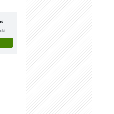
as
cibí