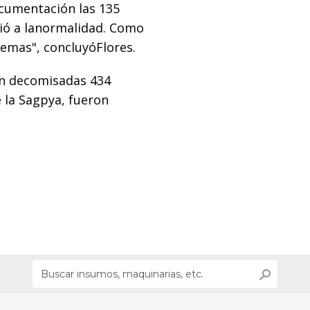
ocumentación las 135
vió a lanormalidad. Como
lemas", concluyóFlores.
ron decomisadas 434
 la Sagpya, fueron