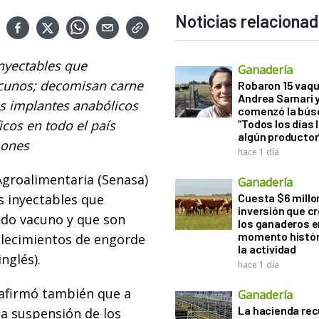
Noticias relaciona
nyectables que
Ganadería
vacunos; decomisan carne
Robaron 15 vaqu
Andrea Sarnari 
os implantes anabólicos
comenzó la bús
icos en todo el país
“Todos los días 
algún productor
mones
hace 1 día
 Agroalimentaria (Senasa)
Ganadería
s inyectables que
Cuesta $6 millo
inversión que c
nado vacuno y que son
los ganaderos e
momento histór
lecimientos de engorde
la actividad
nglés).
hace 1 día
 afirmó también que a
Ganadería
La hacienda re
la suspensión de los