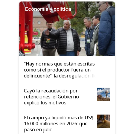
Economía y política
"Hay normas que están escritas
como si el productor fuera un
delincuente”: la desregulación llegó
al Congreso Aapresid y hasta se
habló del financiamiento al IPCVA
Cayó la recaudación por
retenciones: el Gobierno
explicó los motivos
El campo ya liquidó más de US$
16.000 millones en 2026: qué
pasó en julio