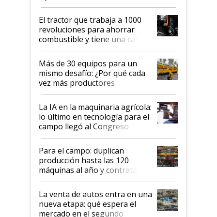
hasta US$ 10 en agricultura?
El tractor que trabaja a 1000
revoluciones para ahorrar
combustible y tiene una cabina
que parece una computadora:
lo último en el mundo,
Más de 30 equipos para un
disponible en Argentina
mismo desafío: ¿Por qué cada
vez más productores
incorporan fertilizante bajo
tierra?
La IA en la maquinaria agrícola:
lo último en tecnología para el
campo llegó al Congreso
Aapresid 2026
Para el campo: duplican
producción hasta las 120
máquinas al año y contratan
especialistas de la industria
automotriz para lograrlo
La venta de autos entra en una
nueva etapa: qué espera el
mercado en el segundo