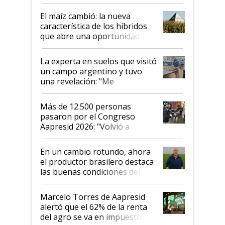
posibilidades de crecimiento son
infinitas"
El maíz cambió: la nueva
característica de los híbridos
que abre una oportunidad en
el lote
La experta en suelos que visitó
un campo argentino y tuvo
una revelación: "Me
impresionó mucho"
Más de 12.500 personas
pasaron por el Congreso
Aapresid 2026: "Volvió a
demostrar que hablar del
suelo es hablar de todo el
En un cambio rotundo, ahora
sistema productivo"
el productor brasilero destaca
las buenas condiciones del
agro argentino para invertir:
"Los veo más motivados"
Marcelo Torres de Aapresid
alertó que el 62% de la renta
del agro se va en impuestos: