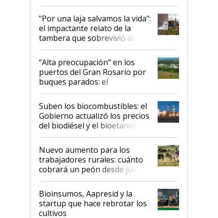
y el peligro de que Argentina
pase a ser "país sucio"
"Por una laja salvamos la vida":
el impactante relato de la
tambera que sobrevivió al
tornado
“Alta preocupación” en los
puertos del Gran Rosario por
buques parados: el
funcionamiento de las
exportadoras en tensión tras
Suben los biocombustibles: el
la medida de fuerza de los
Gobierno actualizó los precios
prácticos
del biodiésel y el bioetanol
Nuevo aumento para los
trabajadores rurales: cuánto
cobrará un peón desde julio
Bioinsumos, Aapresid y la
startup que hace rebrotar los
cultivos