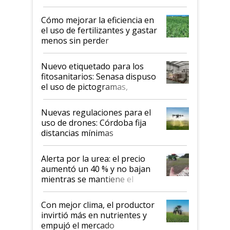
propiedad intelectual
Cómo mejorar la eficiencia en
el uso de fertilizantes y gastar
menos sin perder
productividad en la campaña
fina
Nuevo etiquetado para los
fitosanitarios: Senasa dispuso
el uso de pictogramas,
palabras de advertencia e
indicaciones
Nuevas regulaciones para el
uso de drones: Córdoba fija
distancias mínimas
Alerta por la urea: el precio
aumentó un 40 % y no bajan
mientras se mantiene el
conflicto en Medio Oriente
Con mejor clima, el productor
invirtió más en nutrientes y
empujó el mercado