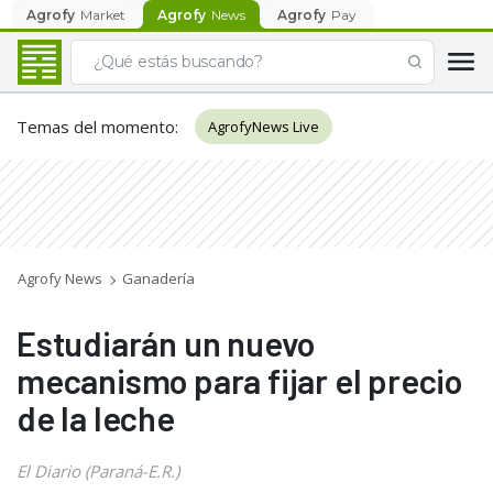
Agrofy
Market
Agrofy
News
Agrofy
Pay
Temas del momento
:
AgrofyNews Live
Agrofy News
Ganadería
Estudiarán un nuevo
mecanismo para fijar el precio
de la leche
El Diario (Paraná-E.R.)