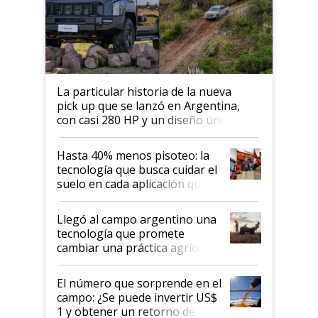
La particular historia de la nueva
pick up que se lanzó en Argentina,
con casi 280 HP y un diseño único: a
cuánto se vende
Hasta 40% menos pisoteo: la
tecnología que busca cuidar el
suelo en cada aplicación que
llevó Jacto al Congreso
Aapresid 2026
Llegó al campo argentino una
tecnología que promete
cambiar una práctica agrícola
clave: ¿Y si analizar el suelo
fuera tan simple como apretar
El número que sorprende en el
un botón?
campo: ¿Se puede invertir US$
1 y obtener un retorno de