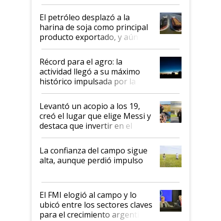
El petróleo desplazó a la
harina de soja como principal
producto exportado, y aún así
el agro aportó casi seis de cada
diez dólares y sostuvo el
Récord para el agro: la
liderazgo en un semestre
actividad llegó a su máximo
récord
histórico impulsada por la
cosecha y las exportaciones
Levantó un acopio a los 19,
creó el lugar que elige Messi y
destaca que invertir en el
kirchnerismo era como "darle
plata a un hijo para droga":
La confianza del campo sigue
Juan Félix Rossetti, el libertario
alta, aunque perdió impulso
que de una dura crisis salió
más fuerte y apuesta al cambio
de Milei
El FMI elogió al campo y lo
ubicó entre los sectores claves
para el crecimiento argentino