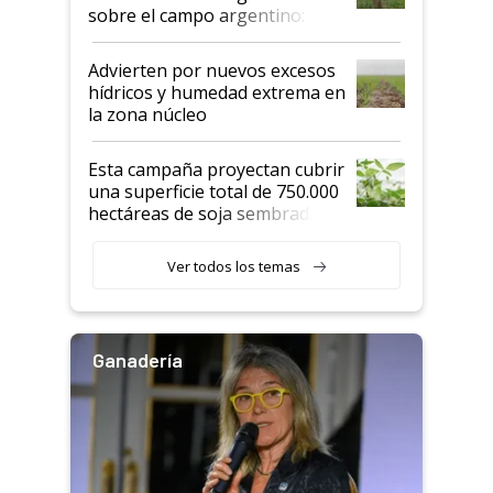
sobre el campo argentino:
"Estoy muy impresionado"
Advierten por nuevos excesos
hídricos y humedad extrema en
la zona núcleo
Esta campaña proyectan cubrir
una superficie total de 750.000
hectáreas de soja sembradas
con una nueva generación de
variedades que marcan un
Ver todos los temas
salto tecnológico en genética y
rendimiento
Ganadería