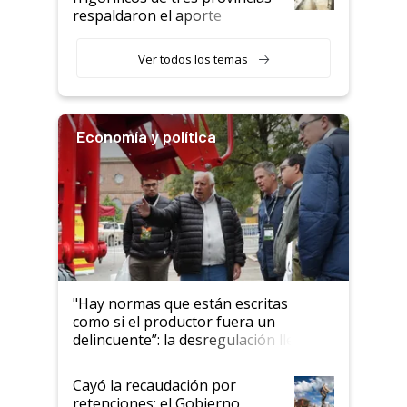
descalificaban, yo seguí
respaldaron el aporte
haciendo currículum"
obligatorio
Ver todos los temas
Economía y política
"Hay normas que están escritas
como si el productor fuera un
delincuente”: la desregulación llegó
al Congreso Aapresid y hasta se
habló del financiamiento al IPCVA
Cayó la recaudación por
retenciones: el Gobierno