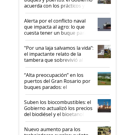
acuerda con los prácticos y
suspende el decreto de
desregulación
Alerta por el conflicto naval
que impacta al agro: lo que
cuesta tener un buque parado
y el peligro de que Argentina
pase a ser "país sucio"
"Por una laja salvamos la vida":
el impactante relato de la
tambera que sobrevivió al
tornado
“Alta preocupación” en los
puertos del Gran Rosario por
buques parados: el
funcionamiento de las
exportadoras en tensión tras
Suben los biocombustibles: el
la medida de fuerza de los
Gobierno actualizó los precios
prácticos
del biodiésel y el bioetanol
Nuevo aumento para los