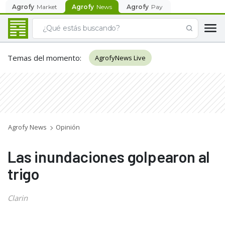
Agrofy
Market
Agrofy
News
Agrofy
Pay
Temas del momento
:
AgrofyNews Live
Agrofy News
Opinión
Las inundaciones golpearon al
trigo
Clarin