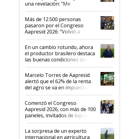
una revelación: "Me
impresionó mucho"
Más de 12.500 personas
pasaron por el Congreso
Aapresid 2026: "Volvió a
demostrar que hablar del
suelo es hablar de todo el
En un cambio rotundo, ahora
sistema productivo"
el productor brasilero destaca
las buenas condiciones del
agro argentino para invertir:
"Los veo más motivados"
Marcelo Torres de Aapresid
alertó que el 62% de la renta
del agro se va en impuestos:
"No es bueno que en
Argentina se sigan discutiendo
Comenzó el Congreso
las mismas cosas de hace 50
Aapresid 2026, con más de 100
años"
paneles, invitados de lujo y
todas las tendencias
La sorpresa de un experto
internacional en agricultura