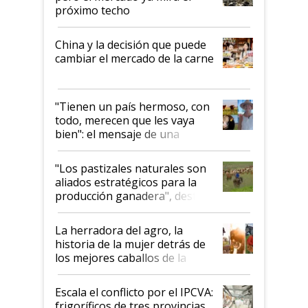
próximo techo
China y la decisión que puede
cambiar el mercado de la carne
"Tienen un país hermoso, con
todo, merecen que les vaya
bien": el mensaje de una
ganadera uruguaya sobre las
oportunidades que se abren
"Los pastizales naturales son
para el agro en Argentina, con
aliados estratégicos para la
foco en la carne
producción ganadera", destaca
la iniciativa que ya reúne a 46
establecimientos en Argentina
La herradora del agro, la
historia de la mujer detrás de
los mejores caballos de la
Argentina y los mitos que
todavía hacen sufrir a estos
Escala el conflicto por el IPCVA:
animales: "Mientras me
frigoríficos de tres provincias