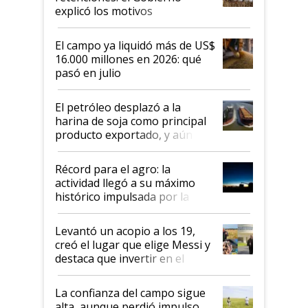
explicó los motivos
El campo ya liquidó más de US$
16.000 millones en 2026: qué
pasó en julio
El petróleo desplazó a la
harina de soja como principal
producto exportado, y aún así
el agro aportó casi seis de cada
diez dólares y sostuvo el
Récord para el agro: la
liderazgo en un semestre
actividad llegó a su máximo
récord
histórico impulsada por la
cosecha y las exportaciones
Levantó un acopio a los 19,
creó el lugar que elige Messi y
destaca que invertir en el
kirchnerismo era como "darle
plata a un hijo para droga":
La confianza del campo sigue
Juan Félix Rossetti, el libertario
alta, aunque perdió impulso