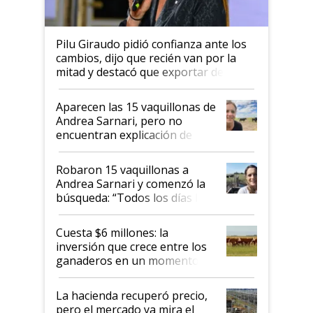
Pilu Giraudo pidió confianza ante los
cambios, dijo que recién van por la
mitad y destacó que exportar dejó de
ser "para unos pocos": "Tenemos un
mandato muy claro del gobierno
Aparecen las 15 vaquillonas de
nacional"
Andrea Sarnari, pero no
encuentran explicación de
cómo llegaron allí
Robaron 15 vaquillonas a
Andrea Sarnari y comenzó la
búsqueda: “Todos los días le
toca a algún productor”
Cuesta $6 millones: la
inversión que crece entre los
ganaderos en un momento
histórico para la actividad
La hacienda recuperó precio,
pero el mercado ya mira el