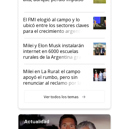
que de una dura crisis salió
más fuerte y apuesta al cambio
de Milei
El FMI elogió al campo y lo
ubicó entre los sectores claves
para el crecimiento argentino
Milei y Elon Musk instalarán
internet en 6000 escuelas
rurales de la Argentina gracias
a un acuerdo con Starlink
Milei en La Rural: el campo
apoyó el rumbo, pero sin
renunciar al reclamo por las
retenciones
Ver todos los temas
Actualidad