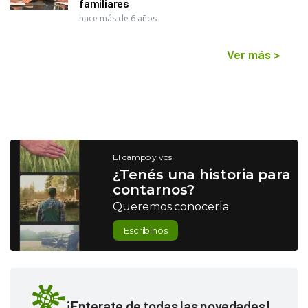
familiares
hace más de 6 años
Ver más
>
El campo y vos
¿Tenés una historia para
contarnos?
Queremos conocerla
Escribinos
¡Enterate de todas las novedades!