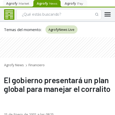
Agrofy
Market
Agrofy
News
Agrofy
Pay
Temas del momento
:
AgrofyNews Live
Agrofy News
Financiero
El gobierno presentará un plan
global para manejar el corralito
15
de
Enero
de
2002
a las
08:25