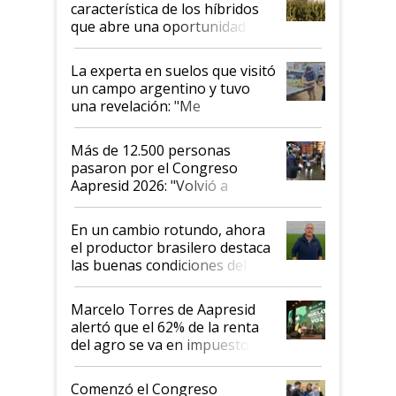
característica de los híbridos
que abre una oportunidad en
el lote
La experta en suelos que visitó
un campo argentino y tuvo
una revelación: "Me
impresionó mucho"
Más de 12.500 personas
pasaron por el Congreso
Aapresid 2026: "Volvió a
demostrar que hablar del
suelo es hablar de todo el
En un cambio rotundo, ahora
sistema productivo"
el productor brasilero destaca
las buenas condiciones del
agro argentino para invertir:
"Los veo más motivados"
Marcelo Torres de Aapresid
alertó que el 62% de la renta
del agro se va en impuestos:
"No es bueno que en
Argentina se sigan discutiendo
Comenzó el Congreso