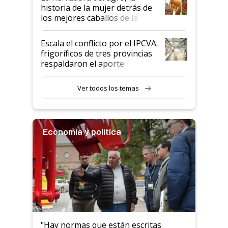
historia de la mujer detrás de
los mejores caballos de la
Argentina y los mitos que
todavía hacen sufrir a estos
Escala el conflicto por el IPCVA:
animales: "Mientras me
frigoríficos de tres provincias
descalificaban, yo seguí
respaldaron el aporte
haciendo currículum"
obligatorio
Ver todos los temas
Economía y política
"Hay normas que están escritas