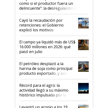
como si el productor fuera un
delincuente”: la desregulación llegó
al Congreso Aapresid y hasta se
habló del financiamiento al IPCVA
Cayó la recaudación por
retenciones: el Gobierno
explicó los motivos
El campo ya liquidó más de US$
16.000 millones en 2026: qué
pasó en julio
El petróleo desplazó a la
harina de soja como principal
producto exportado, y aún así
el agro aportó casi seis de cada
diez dólares y sostuvo el
Récord para el agro: la
liderazgo en un semestre
actividad llegó a su máximo
récord
histórico impulsada por la
cosecha y las exportaciones
Levantó un acopio a los 19,