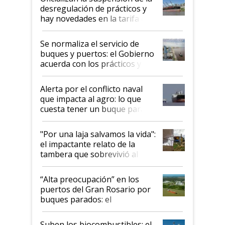
desregulación de prácticos y
hay novedades en la tarifa de
la hidrovía
Se normaliza el servicio de
buques y puertos: el Gobierno
acuerda con los prácticos y
suspende el decreto de
desregulación
Alerta por el conflicto naval
que impacta al agro: lo que
cuesta tener un buque parado
y el peligro de que Argentina
pase a ser "país sucio"
"Por una laja salvamos la vida":
el impactante relato de la
tambera que sobrevivió al
tornado
“Alta preocupación” en los
puertos del Gran Rosario por
buques parados: el
funcionamiento de las
exportadoras en tensión tras
Suben los biocombustibles: el