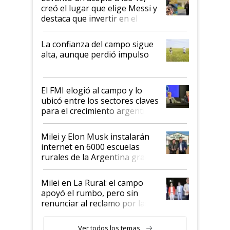
creó el lugar que elige Messi y
destaca que invertir en el
kirchnerismo era como "darle
plata a un hijo para droga":
La confianza del campo sigue
Juan Félix Rossetti, el libertario
alta, aunque perdió impulso
que de una dura crisis salió
más fuerte y apuesta al cambio
de Milei
El FMI elogió al campo y lo
ubicó entre los sectores claves
para el crecimiento argentino
Milei y Elon Musk instalarán
internet en 6000 escuelas
rurales de la Argentina gracias
a un acuerdo con Starlink
Milei en La Rural: el campo
apoyó el rumbo, pero sin
renunciar al reclamo por las
retenciones
Ver todos los temas