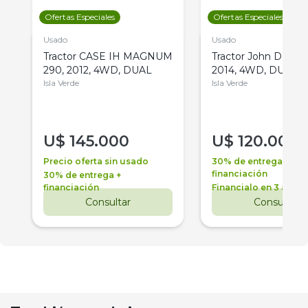
Ofertas Especiales
Ofertas Especiales
Usado
Usado
Tractor CASE IH MAGNUM
Tractor John Deere 
290, 2012, 4WD, DUAL
2014, 4WD, DUAL
Isla Verde
Isla Verde
U$
145.000
U$
120.000
Precio oferta sin usado
30% de entrega +
financiación
30% de entrega +
financiación
Financialo en 3 años
Consultar
Consultar