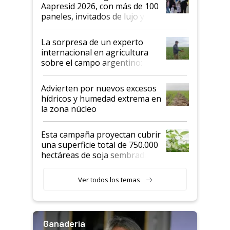
las mismas cosas de hace 50
Aapresid 2026, con más de 100
años"
paneles, invitados de lujo y
todas las tendencias
La sorpresa de un experto
internacional en agricultura
sobre el campo argentino:
"Estoy muy impresionado"
Advierten por nuevos excesos
hídricos y humedad extrema en
la zona núcleo
Esta campaña proyectan cubrir
una superficie total de 750.000
hectáreas de soja sembradas
con una nueva generación de
variedades que marcan un
Ver todos los temas
salto tecnológico en genética y
rendimiento
Ganadería