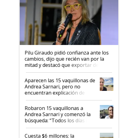
Pilu Giraudo pidió confianza ante los
cambios, dijo que recién van por la
mitad y destacó que exportar dejó de
ser "para unos pocos": "Tenemos un
mandato muy claro del gobierno
Aparecen las 15 vaquillonas de
nacional"
Andrea Sarnari, pero no
encuentran explicación de
cómo llegaron allí
Robaron 15 vaquillonas a
Andrea Sarnari y comenzó la
búsqueda: “Todos los días le
toca a algún productor”
Cuesta $6 millones: la