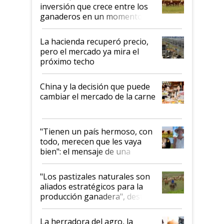
inversión que crece entre los
ganaderos en un momento
histórico para la actividad
La hacienda recuperó precio,
pero el mercado ya mira el
próximo techo
China y la decisión que puede
cambiar el mercado de la carne
"Tienen un país hermoso, con
todo, merecen que les vaya
bien": el mensaje de una
ganadera uruguaya sobre las
oportunidades que se abren
"Los pastizales naturales son
para el agro en Argentina, con
aliados estratégicos para la
foco en la carne
producción ganadera", destaca
la iniciativa que ya reúne a 46
establecimientos en Argentina
La herradora del agro, la