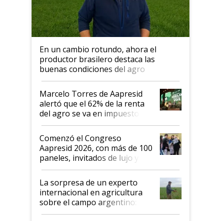
En un cambio rotundo, ahora el
productor brasilero destaca las
buenas condiciones del agro
argentino para invertir: "Los veo
más motivados"
Marcelo Torres de Aapresid
alertó que el 62% de la renta
del agro se va en impuestos:
"No es bueno que en
Argentina se sigan discutiendo
Comenzó el Congreso
las mismas cosas de hace 50
Aapresid 2026, con más de 100
años"
paneles, invitados de lujo y
todas las tendencias
La sorpresa de un experto
internacional en agricultura
sobre el campo argentino:
"Estoy muy impresionado"