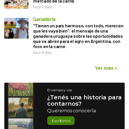
mercado de la carne
hace 7 días
Ganadería
"Tienen un país hermoso, con todo, merecen
que les vaya bien": el mensaje de una
ganadera uruguaya sobre las oportunidades
que se abren para el agro en Argentina, con
foco en la carne
hace 8 días
Ver más
>
El campo y vos
¿Tenés una historia para
contarnos?
Queremos conocerla
Escribinos