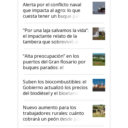
desregulación
Alerta por el conflicto naval
que impacta al agro: lo que
cuesta tener un buque parado
y el peligro de que Argentina
pase a ser "país sucio"
"Por una laja salvamos la vida":
el impactante relato de la
tambera que sobrevivió al
tornado
“Alta preocupación” en los
puertos del Gran Rosario por
buques parados: el
funcionamiento de las
exportadoras en tensión tras
Suben los biocombustibles: el
la medida de fuerza de los
Gobierno actualizó los precios
prácticos
del biodiésel y el bioetanol
Nuevo aumento para los
trabajadores rurales: cuánto
cobrará un peón desde julio