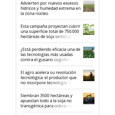
Advierten por nuevos excesos
hídricos y humedad extrema en
la zona núcleo
Esta campaña proyectan cubrir
una superficie total de 750.000
hectáreas de soja sembradas
con una nueva generación de
variedades que marcan un
¿Está perdiendo eficacia una de
salto tecnológico en genética y
las tecnologías más usadas
rendimiento
contra el gusano cogollero? El
desafío de una tecnología clave
El agro acelera su revolución
tecnológica: el productor que
no incorpore tecnología "va a
perder el tren"
Siembran 3500 hectáreas y
apuestan todo a la soja no
transgénica para cobrar más
por tonelada: compraron un