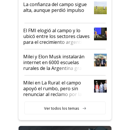
plata a un hijo para droga":
La confianza del campo sigue
Juan Félix Rossetti, el libertario
alta, aunque perdió impulso
que de una dura crisis salió
más fuerte y apuesta al cambio
de Milei
El FMI elogió al campo y lo
ubicó entre los sectores claves
para el crecimiento argentino
Milei y Elon Musk instalarán
internet en 6000 escuelas
rurales de la Argentina gracias
a un acuerdo con Starlink
Milei en La Rural: el campo
apoyó el rumbo, pero sin
renunciar al reclamo por las
retenciones
Ver todos los temas