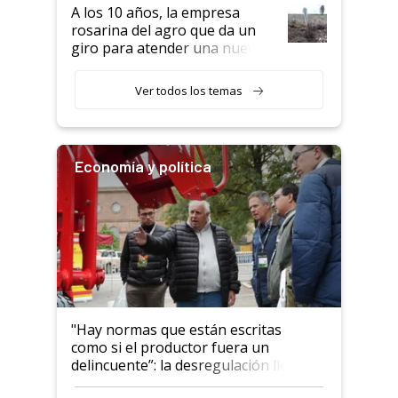
semillero
A los 10 años, la empresa
rosarina del agro que da un
giro para atender una nueva
etapa en el agro
Ver todos los temas
Economía y política
"Hay normas que están escritas
como si el productor fuera un
delincuente”: la desregulación llegó
al Congreso Aapresid y hasta se