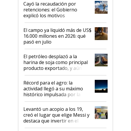
habló del financiamiento al IPCVA
Cayó la recaudación por
retenciones: el Gobierno
explicó los motivos
El campo ya liquidó más de US$
16.000 millones en 2026: qué
pasó en julio
El petróleo desplazó a la
harina de soja como principal
producto exportado, y aún así
el agro aportó casi seis de cada
diez dólares y sostuvo el
Récord para el agro: la
liderazgo en un semestre
actividad llegó a su máximo
récord
histórico impulsada por la
cosecha y las exportaciones
Levantó un acopio a los 19,
creó el lugar que elige Messi y
destaca que invertir en el
kirchnerismo era como "darle