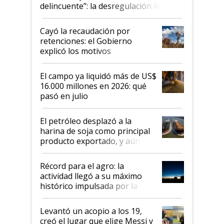
delincuente”: la desregulación llegó
al Congreso Aapresid y hasta se
habló del financiamiento al IPCVA
Cayó la recaudación por
retenciones: el Gobierno
explicó los motivos
El campo ya liquidó más de US$
16.000 millones en 2026: qué
pasó en julio
El petróleo desplazó a la
harina de soja como principal
producto exportado, y aún así
el agro aportó casi seis de cada
diez dólares y sostuvo el
Récord para el agro: la
liderazgo en un semestre
actividad llegó a su máximo
récord
histórico impulsada por la
cosecha y las exportaciones
Levantó un acopio a los 19,
creó el lugar que elige Messi y