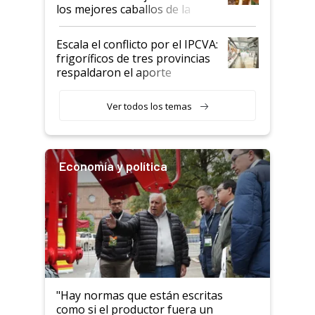
los mejores caballos de la
Argentina y los mitos que
todavía hacen sufrir a estos
Escala el conflicto por el IPCVA:
animales: "Mientras me
frigoríficos de tres provincias
descalificaban, yo seguí
respaldaron el aporte
haciendo currículum"
obligatorio
Ver todos los temas
Economía y política
"Hay normas que están escritas
como si el productor fuera un