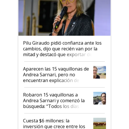
Pilu Giraudo pidió confianza ante los
cambios, dijo que recién van por la
mitad y destacó que exportar dejó de
ser "para unos pocos": "Tenemos un
mandato muy claro del gobierno
Aparecen las 15 vaquillonas de
nacional"
Andrea Sarnari, pero no
encuentran explicación de
cómo llegaron allí
Robaron 15 vaquillonas a
Andrea Sarnari y comenzó la
búsqueda: “Todos los días le
toca a algún productor”
Cuesta $6 millones: la
inversión que crece entre los