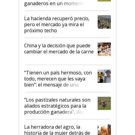
ganaderos en un momento
histórico para la actividad
La hacienda recuperó precio,
pero el mercado ya mira el
próximo techo
China y la decisión que puede
cambiar el mercado de la carne
"Tienen un país hermoso, con
todo, merecen que les vaya
bien": el mensaje de una
ganadera uruguaya sobre las
oportunidades que se abren
"Los pastizales naturales son
para el agro en Argentina, con
aliados estratégicos para la
foco en la carne
producción ganadera", destaca
la iniciativa que ya reúne a 46
establecimientos en Argentina
La herradora del agro, la
historia de la mujer detrás de