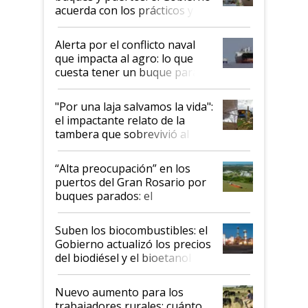
acuerda con los prácticos y
suspende el decreto de
desregulación
Alerta por el conflicto naval
que impacta al agro: lo que
cuesta tener un buque parado
y el peligro de que Argentina
pase a ser "país sucio"
"Por una laja salvamos la vida":
el impactante relato de la
tambera que sobrevivió al
tornado
“Alta preocupación” en los
puertos del Gran Rosario por
buques parados: el
funcionamiento de las
exportadoras en tensión tras
Suben los biocombustibles: el
la medida de fuerza de los
Gobierno actualizó los precios
prácticos
del biodiésel y el bioetanol
Nuevo aumento para los
trabajadores rurales: cuánto