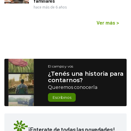
familiares
hace más de 6 años
Ver más
>
El campo y vos
¿Tenés una historia para
contarnos?
Queremos conocerla
Escribinos
¡Enterate de todas las novedades!