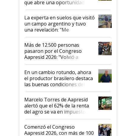
que abre una oportunidad en
el lote
La experta en suelos que visitó
un campo argentino y tuvo
una revelación: "Me
impresionó mucho"
Más de 12.500 personas
pasaron por el Congreso
Aapresid 2026: "Volvió a
demostrar que hablar del
suelo es hablar de todo el
En un cambio rotundo, ahora
sistema productivo"
el productor brasilero destaca
las buenas condiciones del
agro argentino para invertir:
"Los veo más motivados"
Marcelo Torres de Aapresid
alertó que el 62% de la renta
del agro se va en impuestos:
"No es bueno que en
Argentina se sigan discutiendo
Comenzó el Congreso
las mismas cosas de hace 50
Aapresid 2026, con más de 100
años"