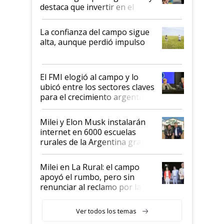
destaca que invertir en el
kirchnerismo era como "darle
plata a un hijo para droga":
La confianza del campo sigue
Juan Félix Rossetti, el libertario
alta, aunque perdió impulso
que de una dura crisis salió
más fuerte y apuesta al cambio
de Milei
El FMI elogió al campo y lo
ubicó entre los sectores claves
para el crecimiento argentino
Milei y Elon Musk instalarán
internet en 6000 escuelas
rurales de la Argentina gracias
a un acuerdo con Starlink
Milei en La Rural: el campo
apoyó el rumbo, pero sin
renunciar al reclamo por las
retenciones
Ver todos los temas