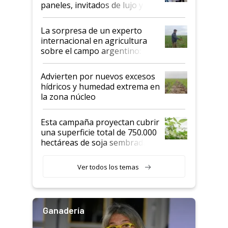
paneles, invitados de lujo y
todas las tendencias
La sorpresa de un experto
internacional en agricultura
sobre el campo argentino:
"Estoy muy impresionado"
Advierten por nuevos excesos
hídricos y humedad extrema en
la zona núcleo
Esta campaña proyectan cubrir
una superficie total de 750.000
hectáreas de soja sembradas
con una nueva generación de
variedades que marcan un
Ver todos los temas
salto tecnológico en genética y
rendimiento
Ganadería