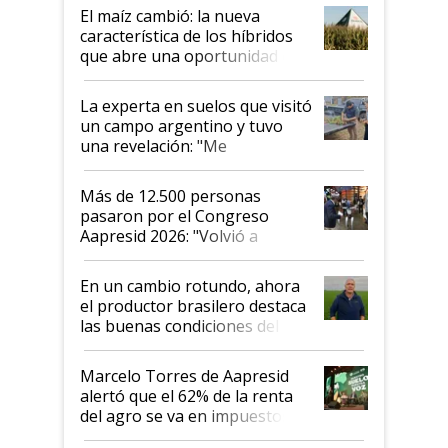
infinitas"
El maíz cambió: la nueva
característica de los híbridos
que abre una oportunidad en
el lote
La experta en suelos que visitó
un campo argentino y tuvo
una revelación: "Me
impresionó mucho"
Más de 12.500 personas
pasaron por el Congreso
Aapresid 2026: "Volvió a
demostrar que hablar del
suelo es hablar de todo el
En un cambio rotundo, ahora
sistema productivo"
el productor brasilero destaca
las buenas condiciones del
agro argentino para invertir:
"Los veo más motivados"
Marcelo Torres de Aapresid
alertó que el 62% de la renta
del agro se va en impuestos:
"No es bueno que en