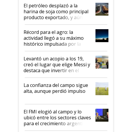
El petróleo desplazó a la
harina de soja como principal
producto exportado, y aún así
el agro aportó casi seis de cada
diez dólares y sostuvo el
Récord para el agro: la
liderazgo en un semestre
actividad llegó a su máximo
récord
histórico impulsada por la
cosecha y las exportaciones
Levantó un acopio a los 19,
creó el lugar que elige Messi y
destaca que invertir en el
kirchnerismo era como "darle
plata a un hijo para droga":
La confianza del campo sigue
Juan Félix Rossetti, el libertario
alta, aunque perdió impulso
que de una dura crisis salió
más fuerte y apuesta al cambio
de Milei
El FMI elogió al campo y lo
ubicó entre los sectores claves
para el crecimiento argentino