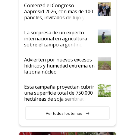
Argentina se sigan discutiendo
Comenzó el Congreso
las mismas cosas de hace 50
Aapresid 2026, con más de 100
años"
paneles, invitados de lujo y
todas las tendencias
La sorpresa de un experto
internacional en agricultura
sobre el campo argentino:
"Estoy muy impresionado"
Advierten por nuevos excesos
hídricos y humedad extrema en
la zona núcleo
Esta campaña proyectan cubrir
una superficie total de 750.000
hectáreas de soja sembradas
con una nueva generación de
variedades que marcan un
Ver todos los temas
salto tecnológico en genética y
rendimiento