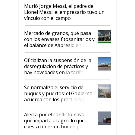
Murió Jorge Messi, el padre de
Lionel Messi: el empresario tuvo un
vínculo con el campo
Mercado de granos, qué pasa
con los envases fitosanitarios y
el balance de Aapresid en La
Posta
Oficializan la suspensión de la
desregulación de prácticos y
hay novedades en la tarifa de
la hidrovía
Se normaliza el servicio de
buques y puertos: el Gobierno
acuerda con los prácticos y
suspende el decreto de
desregulación
Alerta por el conflicto naval
que impacta al agro: lo que
cuesta tener un buque parado
y el peligro de que Argentina