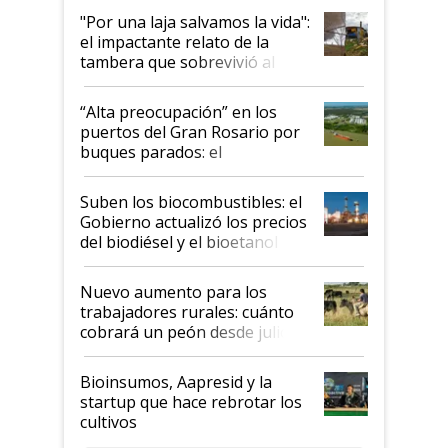
pase a ser "país sucio"
"Por una laja salvamos la vida":
el impactante relato de la
tambera que sobrevivió al
tornado
“Alta preocupación” en los
puertos del Gran Rosario por
buques parados: el
funcionamiento de las
exportadoras en tensión tras
Suben los biocombustibles: el
la medida de fuerza de los
Gobierno actualizó los precios
prácticos
del biodiésel y el bioetanol
Nuevo aumento para los
trabajadores rurales: cuánto
cobrará un peón desde julio
Bioinsumos, Aapresid y la
startup que hace rebrotar los
cultivos