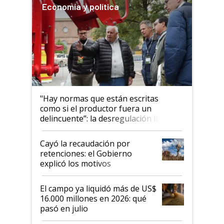
Economía y política
"Hay normas que están escritas
como si el productor fuera un
delincuente”: la desregulación llegó
al Congreso Aapresid y hasta se
habló del financiamiento al IPCVA
Cayó la recaudación por
retenciones: el Gobierno
explicó los motivos
El campo ya liquidó más de US$
16.000 millones en 2026: qué
pasó en julio