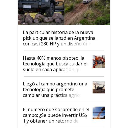
La particular historia de la nueva
pick up que se lanzó en Argentina,
con casi 280 HP y un diseño único: a
cuánto se vende
Hasta 40% menos pisoteo: la
tecnología que busca cuidar el
suelo en cada aplicación que
llevó Jacto al Congreso
Aapresid 2026
Llegó al campo argentino una
tecnología que promete
cambiar una práctica agrícola
clave: ¿Y si analizar el suelo
fuera tan simple como apretar
El número que sorprende en el
un botón?
campo: ¿Se puede invertir US$
1 y obtener un retorno de
hasta US$ 10 en agricultura?