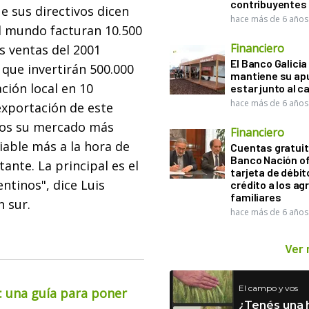
contribuyentes
ue sus directivos dicen
hace más de 6 años
el mundo facturan 10.500
Financiero
s ventas del 2001
El Banco Galicia
a que invertirán 500.000
mantiene su ap
ción local en 10
estar junto al 
hace más de 6 años
 exportación de este
idos su mercado más
Financiero
iable más a la hora de
Cuentas gratuit
Banco Nación o
ante. La principal es el
tarjeta de débit
entinos", dice Luis
crédito a los ag
familiares
n sur.
hace más de 6 años
Ver
El campo y vos
o: una guía para poner
¿Tenés una h