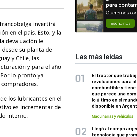
para contar
Queremos con
a francobelga invertirá
Escribinos
n en el país. Esto, y la
la devaluación le
 desde su planta de
Las más leídas
ay y Chile, las
cturación y para el año
 Por lo pronto ya
El tractor que trabaj
revoluciones para a
es compradores.
combustible y tiene
que parece una com
de los lubricantes en el
lo último en el mund
disponible en Argen
jetivo es incrementar de
do interno.
Maquinarias y vehículos
Llegó al campo arge
tecnología que pro