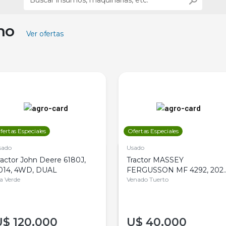
ino
Ver ofertas
fertas Especiales
Ofertas Especiales
sado
Usado
ractor John Deere 6180J,
Tractor MASSEY
014, 4WD, DUAL
FERGUSSON MF 4292, 2020
la Verde
4WD, PATON
Venado Tuerto
U$
120.000
U$
40.000