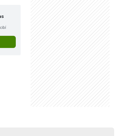
as
cibí