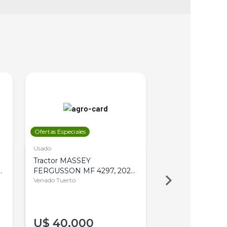
Ofertas Especiales
Ofertas Especiales
Usado
Usado
Tractor MASSEY
Tractor AGCO ALL
,
FERGUSSON MF 4297, 2020,
2003, 4WD, PA
4WD, PATON
Venado Tuerto
Venado Tuerto
U$
40.000
U$
30.000