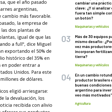
tosa, que el año pasado
cambiar una práctic
clave: ¿Y si analizar 
carnes argentinas,
fuera tan simple co
de cambio más favorable.
un botón?
 pasado, la empresa de
Maquinarias y vehículos
 las dos plantas de
lantas, igual de que las
Más de 30 equipos p
mismo desafío: ¿Po
ndo a full", dice Miguel
vez más productore
tán exportando el 50% de
incorporan fertiliza
tierra?
io histórico del 35% en
n en poder entrar a
Maquinarias y vehículos
tados Unidos. Para este
En un cambio rotund
 millones de dólares.
productor brasilero
buenas condiciones 
argentino para inver
cos eligió arriesgarse:
veo más motivados
 la devaluación, los
Agricultura
ticia recibida con alivio