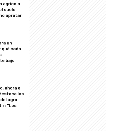
a agrícola
el suelo
mo apretar
ara un
r qué cada
s
nte bajo
o, ahora el
 destaca las
del agro
tir: "Los
"