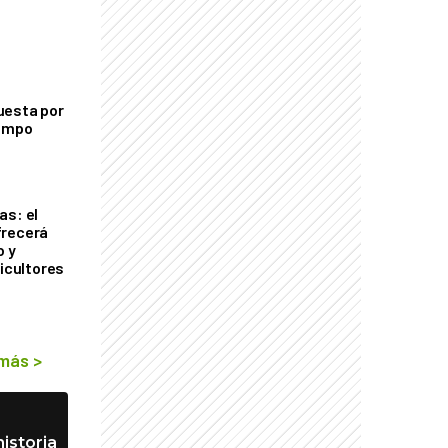
uesta por
campo
as: el
frecerá
o y
ricultores
 más
>
istoria