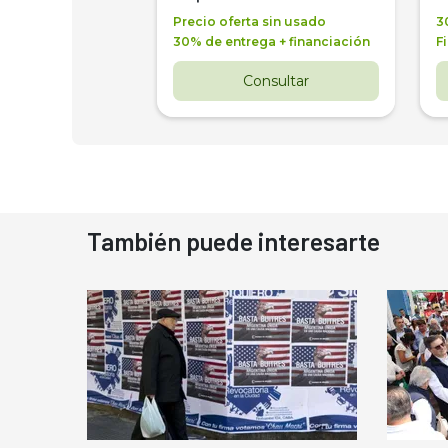
a + financiación
Precio oferta sin usado
3
 4 años
30% de entrega + financiación
F
nsultar
Consultar
También puede interesarte