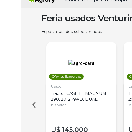
Feria usados Ventur
Especial usados seleccionados
les
Ofertas Especiales
O
Usado
U
a Metalfor 7040,
Tractor CASE IH MAGNUM
T
Bot 32 Mts
290, 2012, 4WD, DUAL
2
Isla Verde
Is
000
U$
145.000