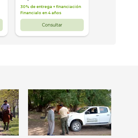
30% de entrega + financiación
30% de entrega + 
Financialo en 4 años
Financialo en 3 a
Consultar
Consul