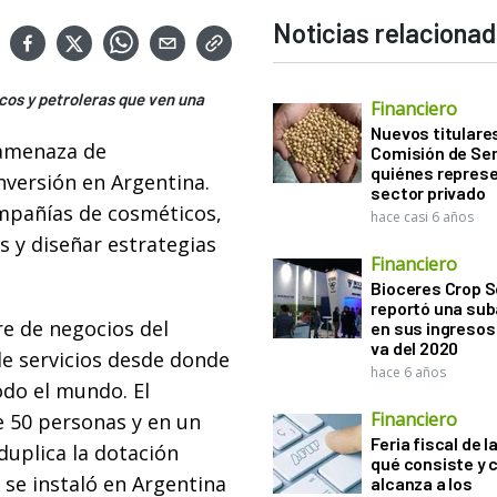
Noticias relaciona
icos y petroleras que ven una
Financiero
Nuevos titulares
a amenaza de
Comisión de Sem
quiénes represe
nversión en Argentina.
sector privado
mpañías de cosméticos,
hace casi 6 años
s y diseñar estrategias
Financiero
Bioceres Crop S
reportó una sub
re de negocios del
en sus ingresos 
va del 2020
e servicios desde donde
hace 6 años
todo el mundo. El
Financiero
e 50 personas y en un
Feria fiscal de l
duplica la dotación
qué consiste y
 se instaló en Argentina
alcanza a los