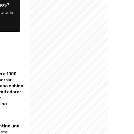
nos?
ocerla
a a 1000
horrar
 una cabina
putadora:
o,
tina
ntino una
mete