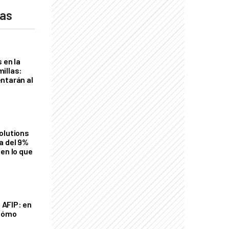
das
 en la
illas:
ntarán al
olutions
a del 9%
en lo que
a AFIP: en
 cómo