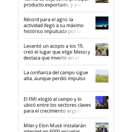
producto exportado, y aún así
el agro aportó casi seis de cada
diez dólares y sostuvo el
Récord para el agro: la
liderazgo en un semestre
actividad llegó a su máximo
récord
histórico impulsada por la
cosecha y las exportaciones
Levantó un acopio a los 19,
creó el lugar que elige Messi y
destaca que invertir en el
kirchnerismo era como "darle
plata a un hijo para droga":
La confianza del campo sigue
Juan Félix Rossetti, el libertario
alta, aunque perdió impulso
que de una dura crisis salió
más fuerte y apuesta al cambio
de Milei
El FMI elogió al campo y lo
ubicó entre los sectores claves
para el crecimiento argentino
Milei y Elon Musk instalarán
internet en 6000 escuelas