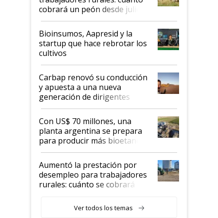
cobrará un peón desde julio
Bioinsumos, Aapresid y la
startup que hace rebrotar los
cultivos
Carbap renovó su conducción
y apuesta a una nueva
generación de dirigentes
rurales
Con US$ 70 millones, una
planta argentina se prepara
para producir más bioetanol
que nunca
Aumentó la prestación por
desempleo para trabajadores
rurales: cuánto se cobrará
desde agosto
Ver todos los temas