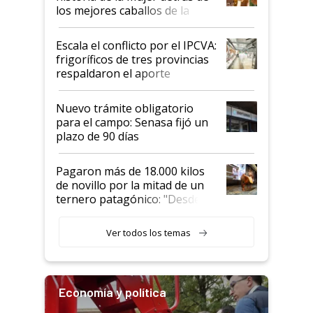
los mejores caballos de la
Argentina y los mitos que
todavía hacen sufrir a estos
Escala el conflicto por el IPCVA:
animales: "Mientras me
frigoríficos de tres provincias
descalificaban, yo seguí
respaldaron el aporte
haciendo currículum"
obligatorio
Nuevo trámite obligatorio
para el campo: Senasa fijó un
plazo de 90 días
Pagaron más de 18.000 kilos
de novillo por la mitad de un
ternero patagónico: "Desde
que bajó del camión empezó a
llamar la atención"
Ver todos los temas
Economía y política