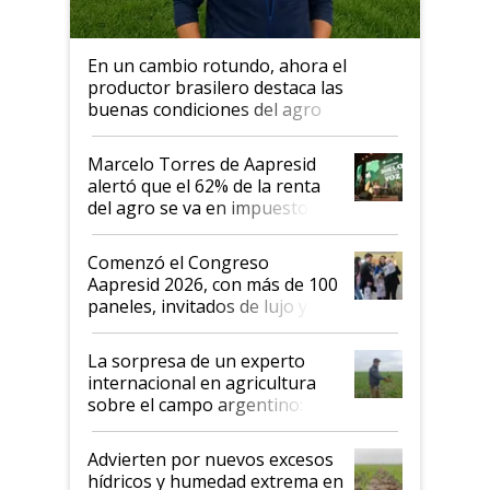
En un cambio rotundo, ahora el
productor brasilero destaca las
buenas condiciones del agro
argentino para invertir: "Los veo
más motivados"
Marcelo Torres de Aapresid
alertó que el 62% de la renta
del agro se va en impuestos:
"No es bueno que en
Argentina se sigan discutiendo
Comenzó el Congreso
las mismas cosas de hace 50
Aapresid 2026, con más de 100
años"
paneles, invitados de lujo y
todas las tendencias
La sorpresa de un experto
internacional en agricultura
sobre el campo argentino:
"Estoy muy impresionado"
Advierten por nuevos excesos
hídricos y humedad extrema en