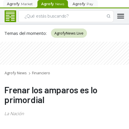
Agrofy
Market
Agrofy
News
Agrofy
Pay
Temas del momento
:
AgrofyNews Live
Agrofy News
Financiero
Frenar los amparos es lo
primordial
La Nación