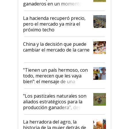
ganaderos en un momento
histórico para la actividad
La hacienda recuperó precio,
pero el mercado ya mira el
próximo techo
China y la decisión que puede
cambiar el mercado de la carne
"Tienen un país hermoso, con
todo, merecen que les vaya
bien": el mensaje de una
ganadera uruguaya sobre las
oportunidades que se abren
"Los pastizales naturales son
para el agro en Argentina, con
aliados estratégicos para la
foco en la carne
producción ganadera", destaca
la iniciativa que ya reúne a 46
establecimientos en Argentina
La herradora del agro, la
historia de la mujer detrás de