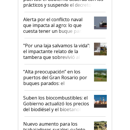
prácticos y suspende el decreto de
desregulación
Alerta por el conflicto naval
que impacta al agro: lo que
cuesta tener un buque parado
y el peligro de que Argentina
pase a ser "país sucio"
"Por una laja salvamos la vida":
el impactante relato de la
tambera que sobrevivió al
tornado
“Alta preocupación” en los
puertos del Gran Rosario por
buques parados: el
funcionamiento de las
exportadoras en tensión tras
Suben los biocombustibles: el
la medida de fuerza de los
Gobierno actualizó los precios
prácticos
del biodiésel y el bioetanol
Nuevo aumento para los
trabajadores rurales: cuánto