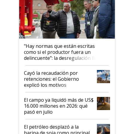
"Hay normas que están escritas
como si el productor fuera un
delincuente”: la desregulación llegó
al Congreso Aapresid y hasta se
habló del financiamiento al IPCVA
Cayó la recaudación por
retenciones: el Gobierno
explicó los motivos
El campo ya liquidó más de US$
16.000 millones en 2026: qué
pasó en julio
El petróleo desplazó a la
harina de soja como principal