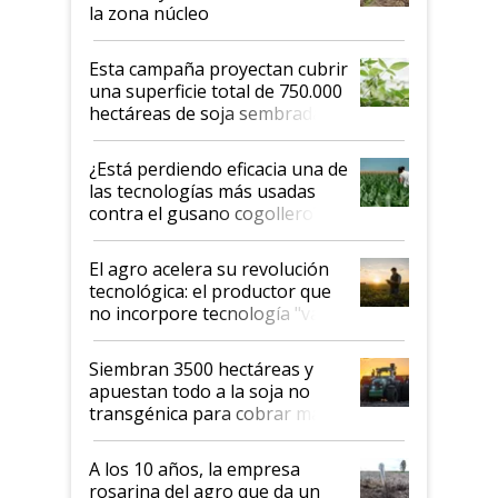
la zona núcleo
Esta campaña proyectan cubrir
una superficie total de 750.000
hectáreas de soja sembradas
con una nueva generación de
variedades que marcan un
¿Está perdiendo eficacia una de
salto tecnológico en genética y
las tecnologías más usadas
rendimiento
contra el gusano cogollero? El
desafío de una tecnología clave
El agro acelera su revolución
tecnológica: el productor que
no incorpore tecnología "va a
perder el tren"
Siembran 3500 hectáreas y
apuestan todo a la soja no
transgénica para cobrar más
por tonelada: compraron un
semillero
A los 10 años, la empresa
rosarina del agro que da un