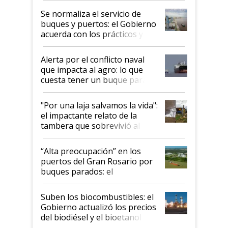
Se normaliza el servicio de
buques y puertos: el Gobierno
acuerda con los prácticos y
suspende el decreto de
desregulación
Alerta por el conflicto naval
que impacta al agro: lo que
cuesta tener un buque parado
y el peligro de que Argentina
pase a ser "país sucio"
"Por una laja salvamos la vida":
el impactante relato de la
tambera que sobrevivió al
tornado
“Alta preocupación” en los
puertos del Gran Rosario por
buques parados: el
funcionamiento de las
exportadoras en tensión tras
Suben los biocombustibles: el
la medida de fuerza de los
Gobierno actualizó los precios
prácticos
del biodiésel y el bioetanol