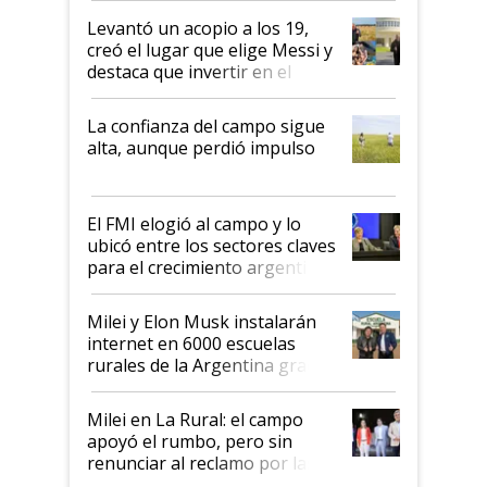
Levantó un acopio a los 19,
creó el lugar que elige Messi y
destaca que invertir en el
kirchnerismo era como "darle
plata a un hijo para droga":
La confianza del campo sigue
Juan Félix Rossetti, el libertario
alta, aunque perdió impulso
que de una dura crisis salió
más fuerte y apuesta al cambio
de Milei
El FMI elogió al campo y lo
ubicó entre los sectores claves
para el crecimiento argentino
Milei y Elon Musk instalarán
internet en 6000 escuelas
rurales de la Argentina gracias
a un acuerdo con Starlink
Milei en La Rural: el campo
apoyó el rumbo, pero sin
renunciar al reclamo por las
retenciones