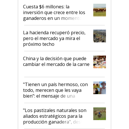
Cuesta $6 millones: la
inversión que crece entre los
ganaderos en un momento
histórico para la actividad
La hacienda recuperó precio,
pero el mercado ya mira el
próximo techo
China y la decisión que puede
cambiar el mercado de la carne
"Tienen un país hermoso, con
todo, merecen que les vaya
bien": el mensaje de una
ganadera uruguaya sobre las
oportunidades que se abren
"Los pastizales naturales son
para el agro en Argentina, con
aliados estratégicos para la
foco en la carne
producción ganadera", destaca
la iniciativa que ya reúne a 46