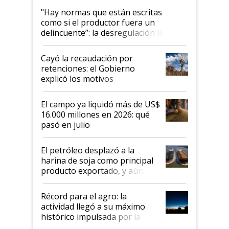
"Hay normas que están escritas
como si el productor fuera un
delincuente”: la desregulación llegó
al Congreso Aapresid y hasta se
habló del financiamiento al IPCVA
Cayó la recaudación por
retenciones: el Gobierno
explicó los motivos
El campo ya liquidó más de US$
16.000 millones en 2026: qué
pasó en julio
El petróleo desplazó a la
harina de soja como principal
producto exportado, y aún así
el agro aportó casi seis de cada
diez dólares y sostuvo el
Récord para el agro: la
liderazgo en un semestre
actividad llegó a su máximo
récord
histórico impulsada por la
cosecha y las exportaciones