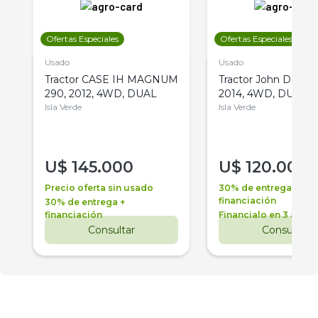
Ofertas Especiales
Ofertas Especiales
Usado
Usado
Tractor CASE IH MAGNUM
Tractor John Deere 
290, 2012, 4WD, DUAL
2014, 4WD, DUAL
Isla Verde
Isla Verde
U$
145.000
U$
120.000
Precio oferta sin usado
30% de entrega +
financiación
30% de entrega +
financiación
Financialo en 3 años
Consultar
Consultar