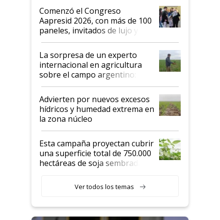
Argentina se sigan discutiendo
Comenzó el Congreso
las mismas cosas de hace 50
Aapresid 2026, con más de 100
años"
paneles, invitados de lujo y
todas las tendencias
La sorpresa de un experto
internacional en agricultura
sobre el campo argentino:
"Estoy muy impresionado"
Advierten por nuevos excesos
hídricos y humedad extrema en
la zona núcleo
Esta campaña proyectan cubrir
una superficie total de 750.000
hectáreas de soja sembradas
con una nueva generación de
variedades que marcan un
Ver todos los temas
salto tecnológico en genética y
rendimiento