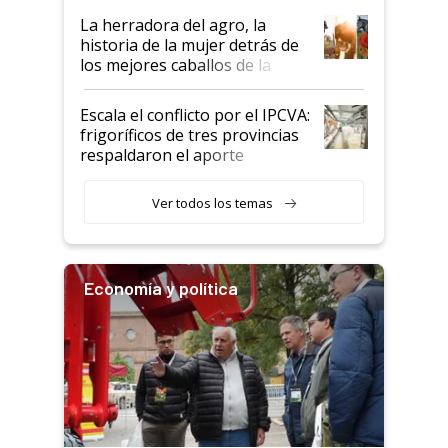
establecimientos en Argentina
La herradora del agro, la
historia de la mujer detrás de
los mejores caballos de la
Argentina y los mitos que
todavía hacen sufrir a estos
Escala el conflicto por el IPCVA:
animales: "Mientras me
frigoríficos de tres provincias
descalificaban, yo seguí
respaldaron el aporte
haciendo currículum"
obligatorio
Ver todos los temas
Economía y política