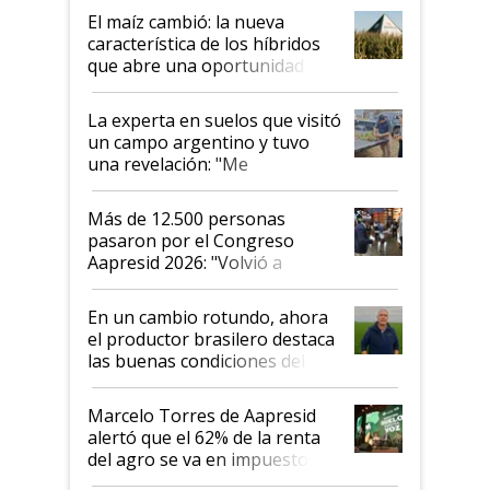
infinitas"
El maíz cambió: la nueva
característica de los híbridos
que abre una oportunidad en
el lote
La experta en suelos que visitó
un campo argentino y tuvo
una revelación: "Me
impresionó mucho"
Más de 12.500 personas
pasaron por el Congreso
Aapresid 2026: "Volvió a
demostrar que hablar del
suelo es hablar de todo el
En un cambio rotundo, ahora
sistema productivo"
el productor brasilero destaca
las buenas condiciones del
agro argentino para invertir:
"Los veo más motivados"
Marcelo Torres de Aapresid
alertó que el 62% de la renta
del agro se va en impuestos:
"No es bueno que en