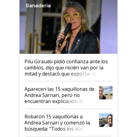
Ganadería
Pilu Giraudo pidió confianza ante los
cambios, dijo que recién van por la
mitad y destacó que exportar dejó de
ser "para unos pocos": "Tenemos un
mandato muy claro del gobierno
Aparecen las 15 vaquillonas de
nacional"
Andrea Sarnari, pero no
encuentran explicación de
cómo llegaron allí
Robaron 15 vaquillonas a
Andrea Sarnari y comenzó la
búsqueda: “Todos los días le
toca a algún productor”