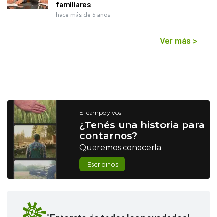
familiares
hace más de 6 años
Ver más
>
El campo y vos
¿Tenés una historia para
contarnos?
Queremos conocerla
Escribinos