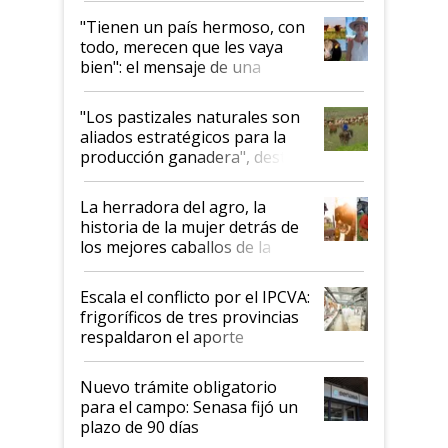
"Tienen un país hermoso, con
todo, merecen que les vaya
bien": el mensaje de una
ganadera uruguaya sobre las
oportunidades que se abren
"Los pastizales naturales son
para el agro en Argentina, con
aliados estratégicos para la
foco en la carne
producción ganadera", destaca
la iniciativa que ya reúne a 46
establecimientos en Argentina
La herradora del agro, la
historia de la mujer detrás de
los mejores caballos de la
Argentina y los mitos que
todavía hacen sufrir a estos
Escala el conflicto por el IPCVA:
animales: "Mientras me
frigoríficos de tres provincias
descalificaban, yo seguí
respaldaron el aporte
haciendo currículum"
obligatorio
Nuevo trámite obligatorio
para el campo: Senasa fijó un
plazo de 90 días