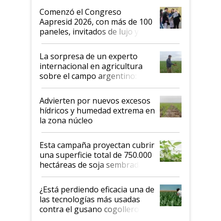
Argentina se sigan discutiendo
Comenzó el Congreso
las mismas cosas de hace 50
Aapresid 2026, con más de 100
años"
paneles, invitados de lujo y
todas las tendencias
La sorpresa de un experto
internacional en agricultura
sobre el campo argentino:
"Estoy muy impresionado"
Advierten por nuevos excesos
hídricos y humedad extrema en
la zona núcleo
Esta campaña proyectan cubrir
una superficie total de 750.000
hectáreas de soja sembradas
con una nueva generación de
variedades que marcan un
¿Está perdiendo eficacia una de
salto tecnológico en genética y
las tecnologías más usadas
rendimiento
contra el gusano cogollero? El
desafío de una tecnología clave