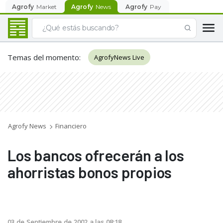
Agrofy
Market
Agrofy
News
Agrofy
Pay
Temas del momento
:
AgrofyNews Live
Agrofy News
Financiero
Los bancos ofrecerán a los
ahorristas bonos propios
03
de
Septiembre
de
2002
a las
08:18