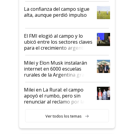
plata a un hijo para droga":
La confianza del campo sigue
Juan Félix Rossetti, el libertario
alta, aunque perdió impulso
que de una dura crisis salió
más fuerte y apuesta al cambio
de Milei
El FMI elogió al campo y lo
ubicó entre los sectores claves
para el crecimiento argentino
Milei y Elon Musk instalarán
internet en 6000 escuelas
rurales de la Argentina gracias
a un acuerdo con Starlink
Milei en La Rural: el campo
apoyó el rumbo, pero sin
renunciar al reclamo por las
retenciones
Ver todos los temas