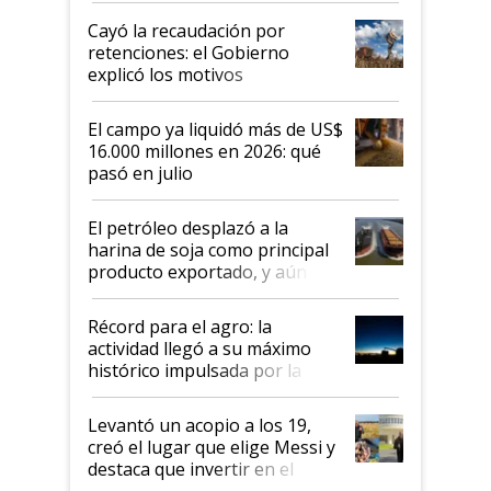
habló del financiamiento al IPCVA
Cayó la recaudación por
retenciones: el Gobierno
explicó los motivos
El campo ya liquidó más de US$
16.000 millones en 2026: qué
pasó en julio
El petróleo desplazó a la
harina de soja como principal
producto exportado, y aún así
el agro aportó casi seis de cada
diez dólares y sostuvo el
Récord para el agro: la
liderazgo en un semestre
actividad llegó a su máximo
récord
histórico impulsada por la
cosecha y las exportaciones
Levantó un acopio a los 19,
creó el lugar que elige Messi y
destaca que invertir en el
kirchnerismo era como "darle