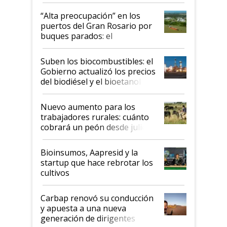
tornado
“Alta preocupación” en los
puertos del Gran Rosario por
buques parados: el
funcionamiento de las
exportadoras en tensión tras
Suben los biocombustibles: el
la medida de fuerza de los
Gobierno actualizó los precios
prácticos
del biodiésel y el bioetanol
Nuevo aumento para los
trabajadores rurales: cuánto
cobrará un peón desde julio
Bioinsumos, Aapresid y la
startup que hace rebrotar los
cultivos
Carbap renovó su conducción
y apuesta a una nueva
generación de dirigentes