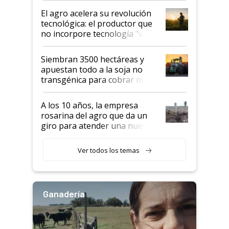
El agro acelera su revolución
tecnológica: el productor que
no incorpore tecnología "va a
perder el tren"
Siembran 3500 hectáreas y
apuestan todo a la soja no
transgénica para cobrar más
por tonelada: compraron un
semillero
A los 10 años, la empresa
rosarina del agro que da un
giro para atender una nueva
etapa en el agro
Ver todos los temas
Ganadería