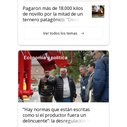
Pagaron más de 18.000 kilos
de novillo por la mitad de un
ternero patagónico: "Desde
que bajó del camión empezó a
llamar la atención"
Ver todos los temas
Economía y política
"Hay normas que están escritas
como si el productor fuera un
delincuente”: la desregulación llegó
al Congreso Aapresid y hasta se