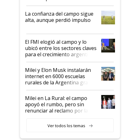
kirchnerismo era como "darle
plata a un hijo para droga":
La confianza del campo sigue
Juan Félix Rossetti, el libertario
alta, aunque perdió impulso
que de una dura crisis salió
más fuerte y apuesta al cambio
de Milei
El FMI elogió al campo y lo
ubicó entre los sectores claves
para el crecimiento argentino
Milei y Elon Musk instalarán
internet en 6000 escuelas
rurales de la Argentina gracias
a un acuerdo con Starlink
Milei en La Rural: el campo
apoyó el rumbo, pero sin
renunciar al reclamo por las
retenciones
Ver todos los temas