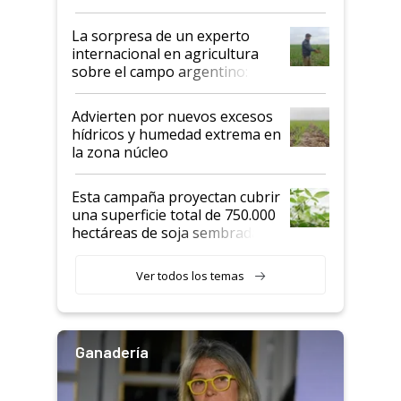
todas las tendencias
La sorpresa de un experto
internacional en agricultura
sobre el campo argentino:
"Estoy muy impresionado"
Advierten por nuevos excesos
hídricos y humedad extrema en
la zona núcleo
Esta campaña proyectan cubrir
una superficie total de 750.000
hectáreas de soja sembradas
con una nueva generación de
variedades que marcan un
Ver todos los temas
salto tecnológico en genética y
rendimiento
Ganadería