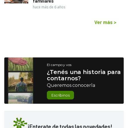
familiares
hace más de 6 años
Ver más
>
El campo y vos
¿Tenés una historia para
contarnos?
Queremos conocerla
Escribinos
¡Enterate de todas las novedades!