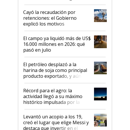
al Congreso Aapresid y hasta se
habló del financiamiento al IPCVA
Cayó la recaudación por
retenciones: el Gobierno
explicó los motivos
El campo ya liquidó más de US$
16.000 millones en 2026: qué
pasó en julio
El petróleo desplazó a la
harina de soja como principal
producto exportado, y aún así
el agro aportó casi seis de cada
diez dólares y sostuvo el
Récord para el agro: la
liderazgo en un semestre
actividad llegó a su máximo
récord
histórico impulsada por la
cosecha y las exportaciones
Levantó un acopio a los 19,
creó el lugar que elige Messi y
destaca que invertir en el