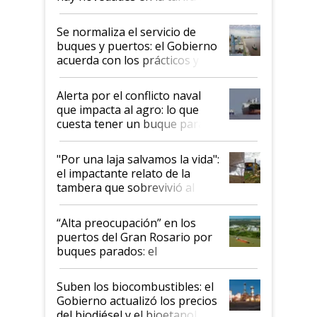
la hidrovía
Se normaliza el servicio de
buques y puertos: el Gobierno
acuerda con los prácticos y
suspende el decreto de
desregulación
Alerta por el conflicto naval
que impacta al agro: lo que
cuesta tener un buque parado
y el peligro de que Argentina
pase a ser "país sucio"
"Por una laja salvamos la vida":
el impactante relato de la
tambera que sobrevivió al
tornado
“Alta preocupación” en los
puertos del Gran Rosario por
buques parados: el
funcionamiento de las
exportadoras en tensión tras
Suben los biocombustibles: el
la medida de fuerza de los
Gobierno actualizó los precios
prácticos
del biodiésel y el bioetanol