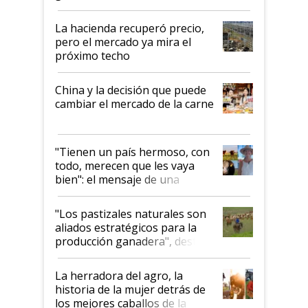
histórico para la actividad
La hacienda recuperó precio,
pero el mercado ya mira el
próximo techo
China y la decisión que puede
cambiar el mercado de la carne
"Tienen un país hermoso, con
todo, merecen que les vaya
bien": el mensaje de una
ganadera uruguaya sobre las
oportunidades que se abren
"Los pastizales naturales son
para el agro en Argentina, con
aliados estratégicos para la
foco en la carne
producción ganadera", destaca
la iniciativa que ya reúne a 46
establecimientos en Argentina
La herradora del agro, la
historia de la mujer detrás de
los mejores caballos de la