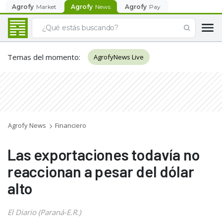
Agrofy
Market
Agrofy
News
Agrofy
Pay
Temas del momento
:
AgrofyNews Live
Agrofy News
Financiero
Las exportaciones todavía no
reaccionan a pesar del dólar
alto
El Diario (Paraná-E.R.)