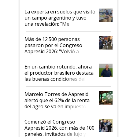
el lote
La experta en suelos que visitó
un campo argentino y tuvo
una revelación: "Me
impresionó mucho"
Más de 12.500 personas
pasaron por el Congreso
Aapresid 2026: "Volvió a
demostrar que hablar del
suelo es hablar de todo el
En un cambio rotundo, ahora
sistema productivo"
el productor brasilero destaca
las buenas condiciones del
agro argentino para invertir:
"Los veo más motivados"
Marcelo Torres de Aapresid
alertó que el 62% de la renta
del agro se va en impuestos:
"No es bueno que en
Argentina se sigan discutiendo
Comenzó el Congreso
las mismas cosas de hace 50
Aapresid 2026, con más de 100
años"
paneles, invitados de lujo y