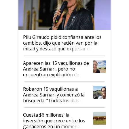
Pilu Giraudo pidió confianza ante los
cambios, dijo que recién van por la
mitad y destacó que exportar dejó de
ser "para unos pocos": "Tenemos un
mandato muy claro del gobierno
Aparecen las 15 vaquillonas de
nacional"
Andrea Sarnari, pero no
encuentran explicación de
cómo llegaron allí
Robaron 15 vaquillonas a
Andrea Sarnari y comenzó la
búsqueda: “Todos los días le
toca a algún productor”
Cuesta $6 millones: la
inversión que crece entre los
ganaderos en un momento