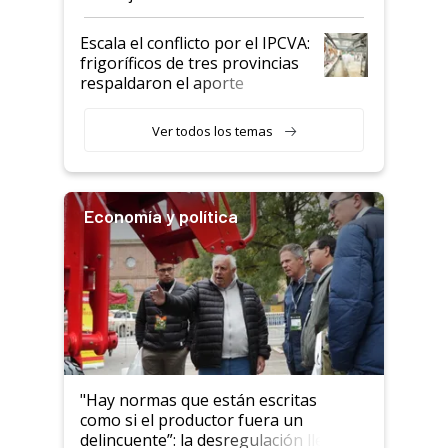
Argentina y los mitos que
todavía hacen sufrir a estos
Escala el conflicto por el IPCVA:
animales: "Mientras me
frigoríficos de tres provincias
descalificaban, yo seguí
respaldaron el aporte
haciendo currículum"
obligatorio
Ver todos los temas
Economía y política
"Hay normas que están escritas
como si el productor fuera un
delincuente”: la desregulación llegó