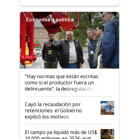
Economía y política
"Hay normas que están escritas
como si el productor fuera un
delincuente”: la desregulación llegó
al Congreso Aapresid y hasta se
habló del financiamiento al IPCVA
Cayó la recaudación por
retenciones: el Gobierno
explicó los motivos
El campo ya liquidó más de US$
16.000 millones en 2026: qué