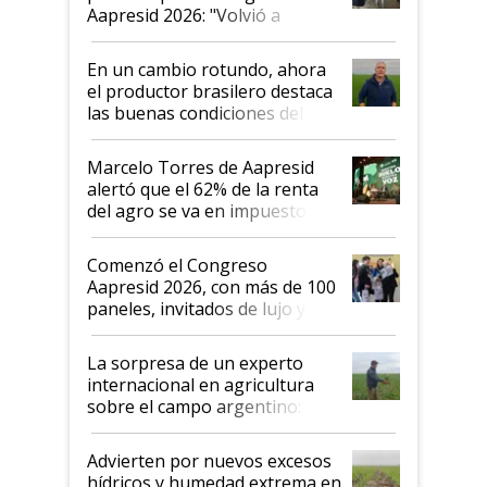
Aapresid 2026: "Volvió a
demostrar que hablar del
suelo es hablar de todo el
En un cambio rotundo, ahora
sistema productivo"
el productor brasilero destaca
las buenas condiciones del
agro argentino para invertir:
"Los veo más motivados"
Marcelo Torres de Aapresid
alertó que el 62% de la renta
del agro se va en impuestos:
"No es bueno que en
Argentina se sigan discutiendo
Comenzó el Congreso
las mismas cosas de hace 50
Aapresid 2026, con más de 100
años"
paneles, invitados de lujo y
todas las tendencias
La sorpresa de un experto
internacional en agricultura
sobre el campo argentino:
"Estoy muy impresionado"
Advierten por nuevos excesos
hídricos y humedad extrema en