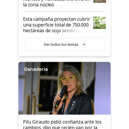
la zona núcleo
Esta campaña proyectan cubrir
una superficie total de 750.000
hectáreas de soja sembradas
con una nueva generación de
variedades que marcan un
Ver todos los temas
salto tecnológico en genética y
rendimiento
Ganadería
Pilu Giraudo pidió confianza ante los
cambios, dijo que recién van por la