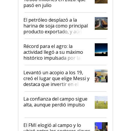
pasó en julio
El petróleo desplazó a la
harina de soja como principal
producto exportado, y aún así
el agro aportó casi seis de cada
diez dólares y sostuvo el
Récord para el agro: la
liderazgo en un semestre
actividad llegó a su máximo
récord
histórico impulsada por la
cosecha y las exportaciones
Levantó un acopio a los 19,
creó el lugar que elige Messi y
destaca que invertir en el
kirchnerismo era como "darle
plata a un hijo para droga":
La confianza del campo sigue
Juan Félix Rossetti, el libertario
alta, aunque perdió impulso
que de una dura crisis salió
más fuerte y apuesta al cambio
de Milei
El FMI elogió al campo y lo
ubicó entre los sectores claves