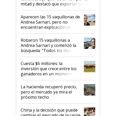
mitad y destacó que exportar dejó de
ser "para unos pocos": "Tenemos un
mandato muy claro del gobierno
Aparecen las 15 vaquillonas de
nacional"
Andrea Sarnari, pero no
encuentran explicación de
cómo llegaron allí
Robaron 15 vaquillonas a
Andrea Sarnari y comenzó la
búsqueda: “Todos los días le
toca a algún productor”
Cuesta $6 millones: la
inversión que crece entre los
ganaderos en un momento
histórico para la actividad
La hacienda recuperó precio,
pero el mercado ya mira el
próximo techo
China y la decisión que puede
cambiar el mercado de la carne