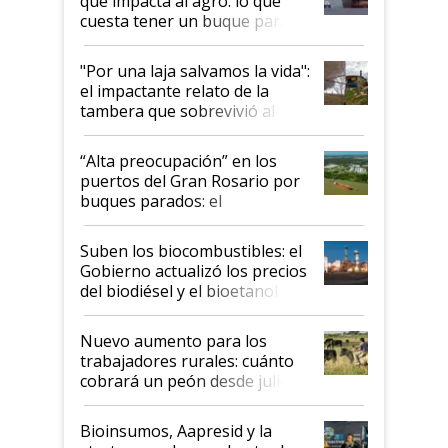
que impacta al agro: lo que
cuesta tener un buque parado
y el peligro de que Argentina
pase a ser "país sucio"
"Por una laja salvamos la vida":
el impactante relato de la
tambera que sobrevivió al
tornado
“Alta preocupación” en los
puertos del Gran Rosario por
buques parados: el
funcionamiento de las
exportadoras en tensión tras
Suben los biocombustibles: el
la medida de fuerza de los
Gobierno actualizó los precios
prácticos
del biodiésel y el bioetanol
Nuevo aumento para los
trabajadores rurales: cuánto
cobrará un peón desde julio
Bioinsumos, Aapresid y la