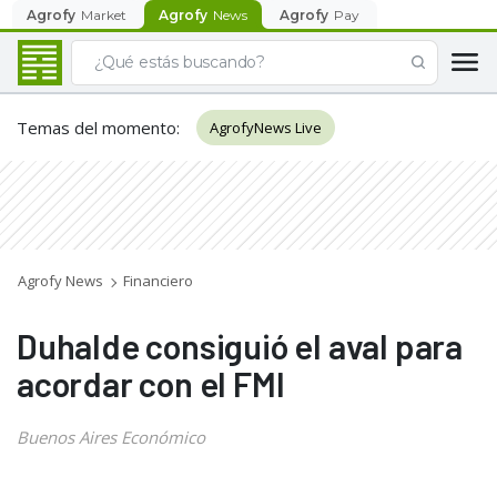
Agrofy
Market
Agrofy
News
Agrofy
Pay
Temas del momento
:
AgrofyNews Live
Agrofy News
Financiero
Duhalde consiguió el aval para
acordar con el FMI
Buenos Aires Económico