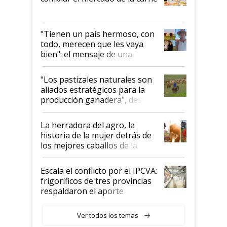
"Tienen un país hermoso, con
todo, merecen que les vaya
bien": el mensaje de una
ganadera uruguaya sobre las
oportunidades que se abren
"Los pastizales naturales son
para el agro en Argentina, con
aliados estratégicos para la
foco en la carne
producción ganadera", destaca
la iniciativa que ya reúne a 46
establecimientos en Argentina
La herradora del agro, la
historia de la mujer detrás de
los mejores caballos de la
Argentina y los mitos que
todavía hacen sufrir a estos
Escala el conflicto por el IPCVA:
animales: "Mientras me
frigoríficos de tres provincias
descalificaban, yo seguí
respaldaron el aporte
haciendo currículum"
obligatorio
Ver todos los temas