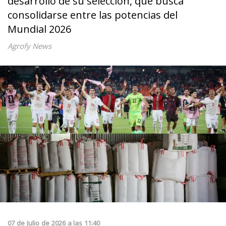
desarrollo de su selección, que busca
consolidarse entre las potencias del
Mundial 2026
Agrofy News
07
de
Julio
de
2026
a las
11:40