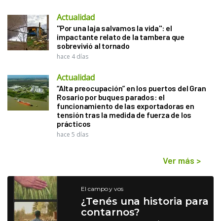
Actualidad
"Por una laja salvamos la vida": el
impactante relato de la tambera que
sobrevivió al tornado
hace 4 días
Actualidad
“Alta preocupación” en los puertos del Gran
Rosario por buques parados: el
funcionamiento de las exportadoras en
tensión tras la medida de fuerza de los
prácticos
hace 5 días
Ver más
>
El campo y vos
¿Tenés una historia para
contarnos?