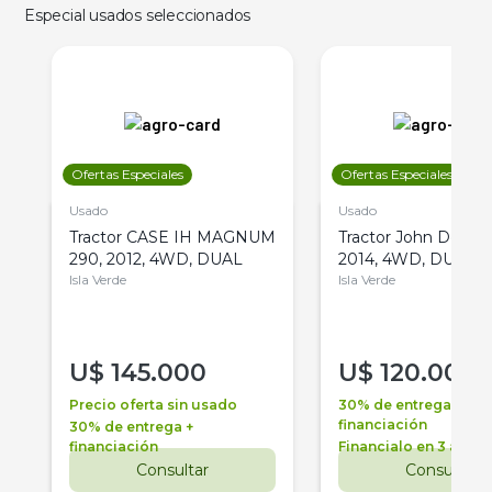
Especial usados seleccionados
Ofertas Especiales
Ofertas Especiales
Usado
Usado
Tractor CASE IH MAGNUM
Tractor John Deere 
290, 2012, 4WD, DUAL
2014, 4WD, DUAL
Isla Verde
Isla Verde
U$
145.000
U$
120.000
Precio oferta sin usado
30% de entrega +
financiación
30% de entrega +
financiación
Financialo en 3 años
Consultar
Consultar