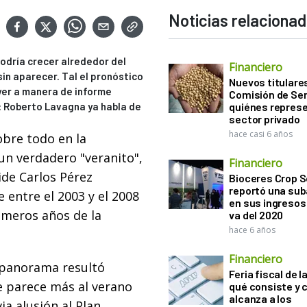
Noticias relaciona
odría crecer alrededor del
Financiero
sin aparecer. Tal el pronóstico
Nuevos titulares
yer a manera de informe
Comisión de Sem
: Roberto Lavagna ya habla de
quiénes represe
sector privado
hace casi 6 años
obre todo en la
 un verdadero "veranito",
Financiero
ide Carlos Pérez
Bioceres Crop S
reportó una sub
 entre el 2003 y el 2008
en sus ingresos 
imeros años de la
va del 2020
hace 6 años
Financiero
l panorama resultó
Feria fiscal de l
e parece más al verano
qué consiste y
alcanza a los
ia alusión al Plan