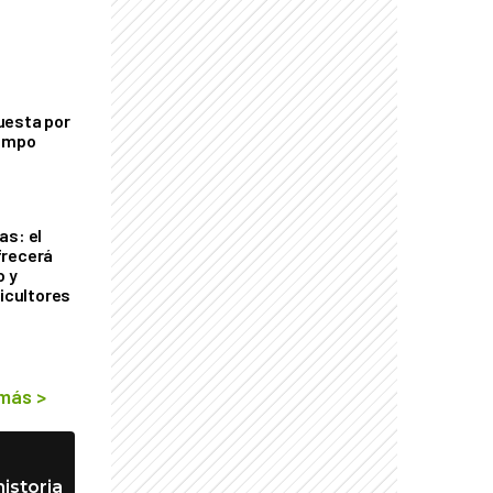
uesta por
campo
as: el
frecerá
o y
ricultores
 más
>
istoria