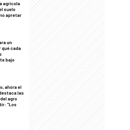
a agrícola
el suelo
mo apretar
ara un
r qué cada
s
nte bajo
o, ahora el
 destaca las
del agro
tir: "Los
"