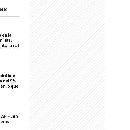
das
 en la
illas:
ntarán al
olutions
a del 9%
en lo que
a AFIP: en
 cómo