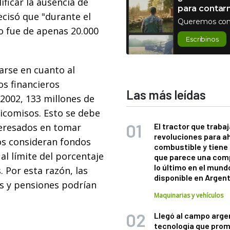
ificar la ausencia de
para contar
ecisó que "durante el
Queremos con
do fue de apenas 20.000
Escribinos
arse en cuanto al
os financieros
Las más leídas
 2002, 133 millones de
eicomisos. Esto se debe
eresados en tomar
El tractor que trabaj
revoluciones para a
los consideran fondos
combustible y tiene
 al límite del porcentaje
que parece una com
lo último en el mund
. Por esta razón, las
disponible en Argen
es y pensiones podrían
Maquinarias y vehículos
Llegó al campo arge
tecnología que pro