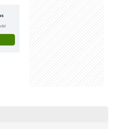
as
cibí