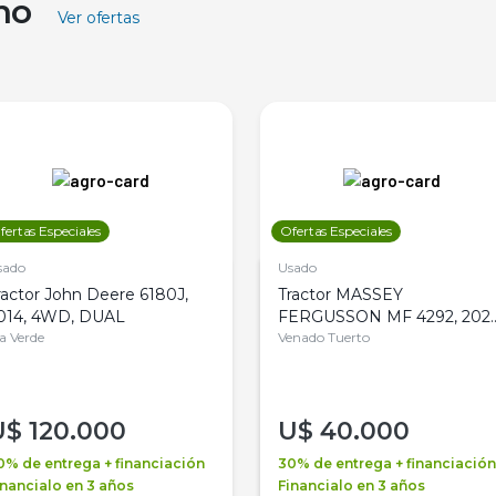
ino
Ver ofertas
fertas Especiales
Ofertas Especiales
sado
Usado
ractor John Deere 6180J,
Tractor MASSEY
014, 4WD, DUAL
FERGUSSON MF 4292, 2020
la Verde
4WD, PATON
Venado Tuerto
U$
120.000
U$
40.000
0% de entrega + financiación
30% de entrega + financiación
inancialo en 3 años
Financialo en 3 años