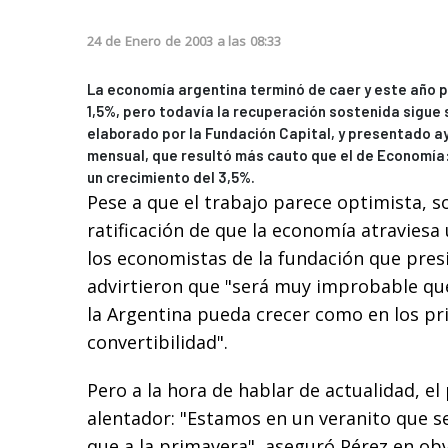
24
de
Enero
de
2003
a las
08:33
La economía argentina terminó de caer y este año p
1,5%, pero todavía la recuperación sostenida sigue 
elaborado por la Fundación Capital, y presentado a
mensual, que resultó más cauto que el de Economía
un crecimiento del 3,5%.
Pese a que el trabajo parece optimista, s
ratificación de que la economía atraviesa
los economistas de la fundación que pres
advirtieron que "será muy improbable que
la Argentina pueda crecer como en los pr
convertibilidad".
Pero a la hora de hablar de actualidad, e
alentador: "Estamos en un veranito que s
que a la primavera", aseguró Pérez en obv