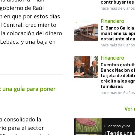
contribuyentes
gobierno de Raúl
hace más de 6 años
n en que por estos días
Financiero
l Central, crecimiento
El Banco Galicia
la colocación del dinero
mantiene su ap
estar junto al 
 Lebacs, y una baja en
hace más de 6 años
Financiero
Cuentas gratuit
Banco Nación o
tarjeta de débit
crédito a los ag
familiares
o: una guía para poner
hace más de 6 años
Ver
a consolidado la
El campo y vos
rio para el sector
¿Tenés una h