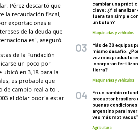
cambiar una práctic
lar, Pérez descartó que
clave: ¿Y si analizar 
 la recaudación fiscal,
fuera tan simple co
por exportaciones e
un botón?
tereses de la deuda que
Maquinarias y vehículos
ternacionales", aseguró.
Más de 30 equipos p
mismo desafío: ¿Po
istas de la Fundación
vez más productore
bicarse un poco por
incorporan fertiliza
tierra?
e ubicó en 3,18 para la
ales, es probable que
Maquinarias y vehículos
 de cambio real alto",
En un cambio rotund
003 el dólar podría estar
productor brasilero
buenas condiciones 
argentino para inver
veo más motivados
Agricultura