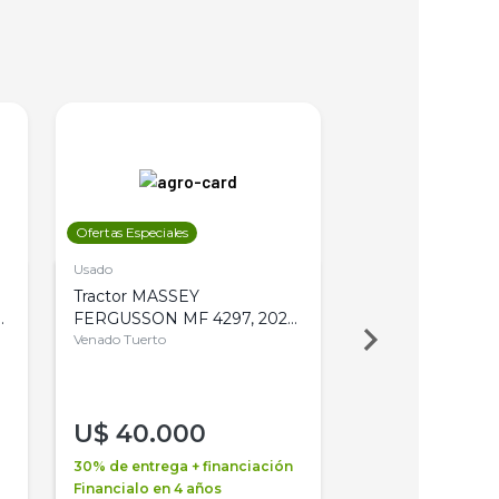
Ofertas Especiales
Ofertas Especiales
Usado
Usado
Tractor MASSEY
Tractor AGCO ALL
,
FERGUSSON MF 4297, 2020,
2003, 4WD, PA
4WD, PATON
Venado Tuerto
Venado Tuerto
U$
40.000
U$
30.000
30% de entrega + financiación
30% de entrega + 
Financialo en 4 años
Financialo en 3 a