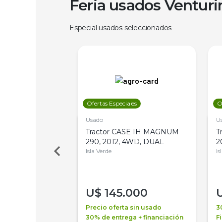
Feria usados Ventur
Especial usados seleccionados
les
Ofertas Especiales
O
Usado
U
a Metalfor 7040,
Tractor CASE IH MAGNUM
T
Bot 32 Mts
290, 2012, 4WD, DUAL
2
Isla Verde
Is
000
U$
145.000
a + financiación
Precio oferta sin usado
3
 4 años
30% de entrega + financiación
F