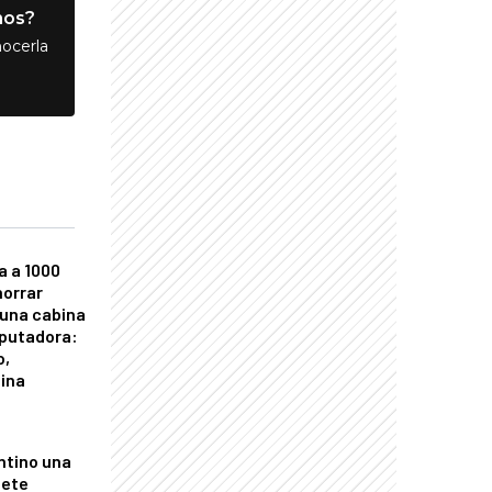
nos?
ocerla
a a 1000
horrar
 una cabina
putadora:
o,
tina
ntino una
mete