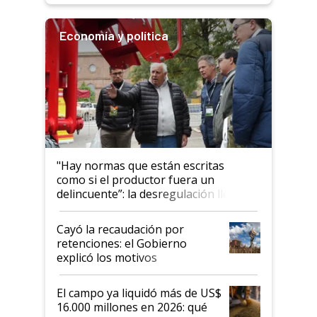
Economía y política
"Hay normas que están escritas
como si el productor fuera un
delincuente”: la desregulación llegó
al Congreso Aapresid y hasta se
habló del financiamiento al IPCVA
Cayó la recaudación por
retenciones: el Gobierno
explicó los motivos
El campo ya liquidó más de US$
16.000 millones en 2026: qué