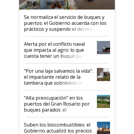
Se normaliza el servicio de buques y
puertos: el Gobierno acuerda con los
prácticos y suspende el decreto de
desregulación
Alerta por el conflicto naval
que impacta al agro: lo que
cuesta tener un buque parado
y el peligro de que Argentina
pase a ser "país sucio"
"Por una laja salvamos la vida":
el impactante relato de la
tambera que sobrevivió al
tornado
“Alta preocupación” en los
puertos del Gran Rosario por
buques parados: el
funcionamiento de las
exportadoras en tensión tras
Suben los biocombustibles: el
la medida de fuerza de los
Gobierno actualizó los precios
prácticos