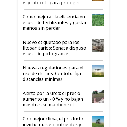
el protocolo para proteger la
propiedad intelectual
Cómo mejorar la eficiencia en
el uso de fertilizantes y gastar
menos sin perder
productividad en la campaña
fina
Nuevo etiquetado para los
fitosanitarios: Senasa dispuso
el uso de pictogramas,
palabras de advertencia e
indicaciones
Nuevas regulaciones para el
uso de drones: Córdoba fija
distancias mínimas
Alerta por la urea: el precio
aumentó un 40 % y no bajan
mientras se mantiene el
conflicto en Medio Oriente
Con mejor clima, el productor
invirtió más en nutrientes y