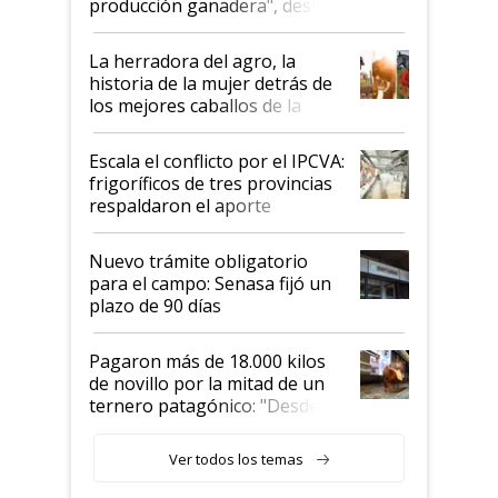
producción ganadera", destaca
la iniciativa que ya reúne a 46
establecimientos en Argentina
La herradora del agro, la
historia de la mujer detrás de
los mejores caballos de la
Argentina y los mitos que
todavía hacen sufrir a estos
Escala el conflicto por el IPCVA:
animales: "Mientras me
frigoríficos de tres provincias
descalificaban, yo seguí
respaldaron el aporte
haciendo currículum"
obligatorio
Nuevo trámite obligatorio
para el campo: Senasa fijó un
plazo de 90 días
Pagaron más de 18.000 kilos
de novillo por la mitad de un
ternero patagónico: "Desde
que bajó del camión empezó a
llamar la atención"
Ver todos los temas