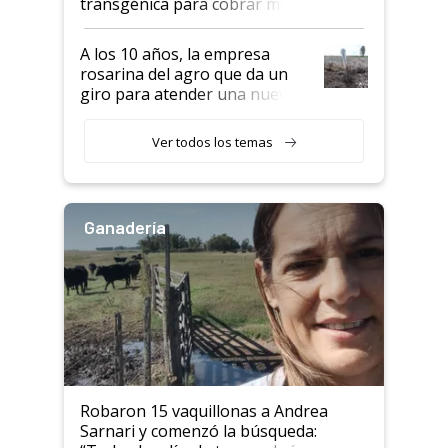
transgénica para cobrar más
por tonelada: compraron un
semillero
A los 10 años, la empresa
rosarina del agro que da un
giro para atender una nueva
etapa en el agro
Ver todos los temas
Ganadería
Robaron 15 vaquillonas a Andrea
Sarnari y comenzó la búsqueda: