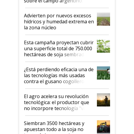
sobre el campo argentino:
"Estoy muy impresionado"
Advierten por nuevos excesos
hídricos y humedad extrema en
la zona núcleo
Esta campaña proyectan cubrir
una superficie total de 750.000
hectáreas de soja sembradas
con una nueva generación de
variedades que marcan un
¿Está perdiendo eficacia una de
salto tecnológico en genética y
las tecnologías más usadas
rendimiento
contra el gusano cogollero? El
desafío de una tecnología clave
El agro acelera su revolución
tecnológica: el productor que
no incorpore tecnología "va a
perder el tren"
Siembran 3500 hectáreas y
apuestan todo a la soja no