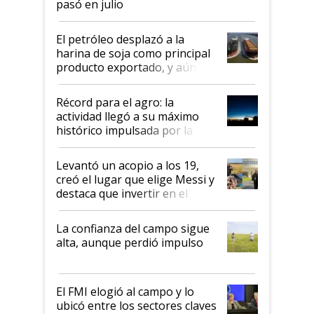
pasó en julio
El petróleo desplazó a la
harina de soja como principal
producto exportado, y aún así
el agro aportó casi seis de cada
diez dólares y sostuvo el
Récord para el agro: la
liderazgo en un semestre
actividad llegó a su máximo
récord
histórico impulsada por la
cosecha y las exportaciones
Levantó un acopio a los 19,
creó el lugar que elige Messi y
destaca que invertir en el
kirchnerismo era como "darle
plata a un hijo para droga":
La confianza del campo sigue
Juan Félix Rossetti, el libertario
alta, aunque perdió impulso
que de una dura crisis salió
más fuerte y apuesta al cambio
de Milei
El FMI elogió al campo y lo
ubicó entre los sectores claves