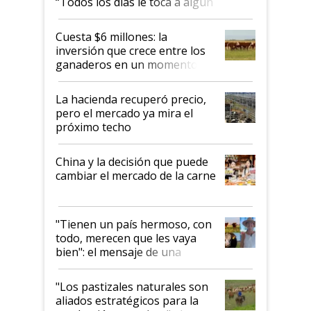
“Todos los días le toca a algún
productor”
Cuesta $6 millones: la
inversión que crece entre los
ganaderos en un momento
histórico para la actividad
La hacienda recuperó precio,
pero el mercado ya mira el
próximo techo
China y la decisión que puede
cambiar el mercado de la carne
"Tienen un país hermoso, con
todo, merecen que les vaya
bien": el mensaje de una
ganadera uruguaya sobre las
oportunidades que se abren
"Los pastizales naturales son
para el agro en Argentina, con
aliados estratégicos para la
foco en la carne