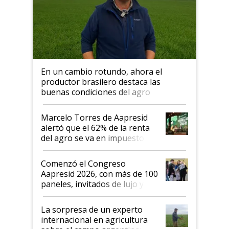
En un cambio rotundo, ahora el
productor brasilero destaca las
buenas condiciones del agro
argentino para invertir: "Los veo
más motivados"
Marcelo Torres de Aapresid
alertó que el 62% de la renta
del agro se va en impuestos:
"No es bueno que en
Argentina se sigan discutiendo
Comenzó el Congreso
las mismas cosas de hace 50
Aapresid 2026, con más de 100
años"
paneles, invitados de lujo y
todas las tendencias
La sorpresa de un experto
internacional en agricultura