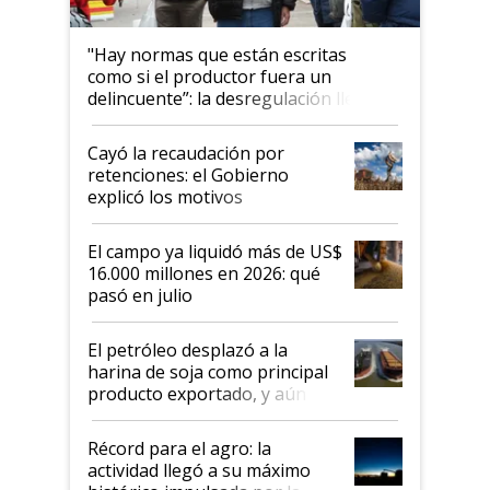
"Hay normas que están escritas
como si el productor fuera un
delincuente”: la desregulación llegó
al Congreso Aapresid y hasta se
habló del financiamiento al IPCVA
Cayó la recaudación por
retenciones: el Gobierno
explicó los motivos
El campo ya liquidó más de US$
16.000 millones en 2026: qué
pasó en julio
El petróleo desplazó a la
harina de soja como principal
producto exportado, y aún así
el agro aportó casi seis de cada
diez dólares y sostuvo el
Récord para el agro: la
liderazgo en un semestre
actividad llegó a su máximo
récord