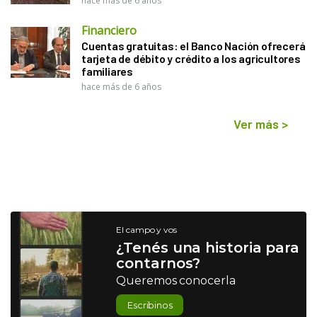
hace más de 6 años
Financiero
Cuentas gratuitas: el Banco Nación ofrecerá
tarjeta de débito y crédito a los agricultores
familiares
hace más de 6 años
Ver más
>
El campo y vos
¿Tenés una historia para
contarnos?
Queremos conocerla
Escribinos