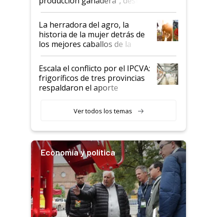
producción ganadera", destaca
la iniciativa que ya reúne a 46
establecimientos en Argentina
La herradora del agro, la
historia de la mujer detrás de
los mejores caballos de la
Argentina y los mitos que
todavía hacen sufrir a estos
Escala el conflicto por el IPCVA:
animales: "Mientras me
frigoríficos de tres provincias
descalificaban, yo seguí
respaldaron el aporte
haciendo currículum"
obligatorio
Ver todos los temas
Economía y política