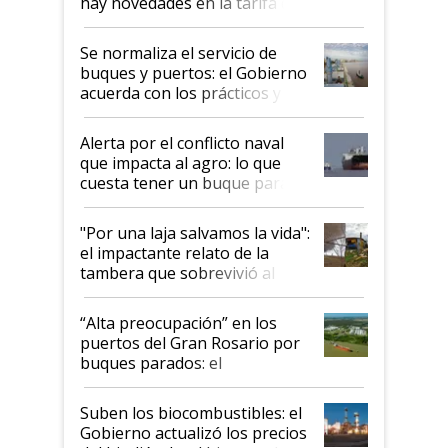
hay novedades en la tarifa de
la hidrovía
Se normaliza el servicio de
buques y puertos: el Gobierno
acuerda con los prácticos y
suspende el decreto de
desregulación
Alerta por el conflicto naval
que impacta al agro: lo que
cuesta tener un buque parado
y el peligro de que Argentina
pase a ser "país sucio"
"Por una laja salvamos la vida":
el impactante relato de la
tambera que sobrevivió al
tornado
“Alta preocupación” en los
puertos del Gran Rosario por
buques parados: el
funcionamiento de las
exportadoras en tensión tras
Suben los biocombustibles: el
la medida de fuerza de los
Gobierno actualizó los precios
prácticos