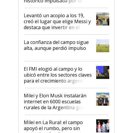
histórico impulsada por la
cosecha y las exportaciones
Levantó un acopio a los 19,
creó el lugar que elige Messi y
destaca que invertir en el
kirchnerismo era como "darle
plata a un hijo para droga":
La confianza del campo sigue
Juan Félix Rossetti, el libertario
alta, aunque perdió impulso
que de una dura crisis salió
más fuerte y apuesta al cambio
de Milei
El FMI elogió al campo y lo
ubicó entre los sectores claves
para el crecimiento argentino
Milei y Elon Musk instalarán
internet en 6000 escuelas
rurales de la Argentina gracias
a un acuerdo con Starlink
Milei en La Rural: el campo
apoyó el rumbo, pero sin