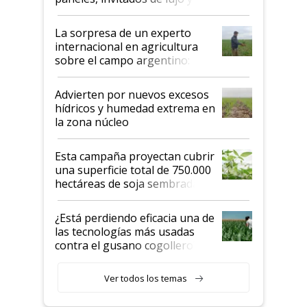
todas las tendencias
La sorpresa de un experto
internacional en agricultura
sobre el campo argentino:
"Estoy muy impresionado"
Advierten por nuevos excesos
hídricos y humedad extrema en
la zona núcleo
Esta campaña proyectan cubrir
una superficie total de 750.000
hectáreas de soja sembradas
con una nueva generación de
variedades que marcan un
¿Está perdiendo eficacia una de
salto tecnológico en genética y
las tecnologías más usadas
rendimiento
contra el gusano cogollero? El
desafío de una tecnología clave
Ver todos los temas