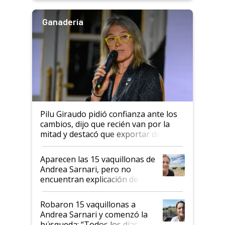
Ganadería
Pilu Giraudo pidió confianza ante los
cambios, dijo que recién van por la
mitad y destacó que exportar dejó de
ser "para unos pocos": "Tenemos un
mandato muy claro del gobierno
Aparecen las 15 vaquillonas de
nacional"
Andrea Sarnari, pero no
encuentran explicación de
cómo llegaron allí
Robaron 15 vaquillonas a
Andrea Sarnari y comenzó la
búsqueda: “Todos los días le