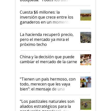
toca a algún productor”
Cuesta $6 millones: la
inversión que crece entre los
ganaderos en un momento
histórico para la actividad
La hacienda recuperó precio,
pero el mercado ya mira el
próximo techo
China y la decisión que puede
cambiar el mercado de la carne
"Tienen un país hermoso, con
todo, merecen que les vaya
bien": el mensaje de una
ganadera uruguaya sobre las
oportunidades que se abren
"Los pastizales naturales son
para el agro en Argentina, con
aliados estratégicos para la
foco en la carne