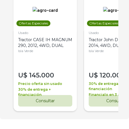
Ofertas Especiales
Ofertas Especiales
Usado
Usado
Tractor CASE IH MAGNUM
Tractor John Deere 
290, 2012, 4WD, DUAL
2014, 4WD, DUAL
Isla Verde
Isla Verde
U$
145.000
U$
120.000
Precio oferta sin usado
30% de entrega +
financiación
30% de entrega +
financiación
Financialo en 3 años
Consultar
Consultar