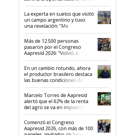
La experta en suelos que visitó
un campo argentino y tuvo
una revelación: "Me
impresionó mucho"
Más de 12.500 personas
pasaron por el Congreso
Aapresid 2026: "Volvió a
demostrar que hablar del
suelo es hablar de todo el
En un cambio rotundo, ahora
sistema productivo"
el productor brasilero destaca
las buenas condiciones del
agro argentino para invertir:
"Los veo más motivados"
Marcelo Torres de Aapresid
alertó que el 62% de la renta
del agro se va en impuestos:
"No es bueno que en
Argentina se sigan discutiendo
Comenzó el Congreso
las mismas cosas de hace 50
Aapresid 2026, con más de 100
años"
paneles, invitados de lujo y