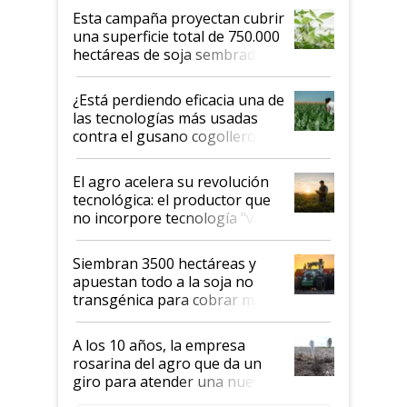
Esta campaña proyectan cubrir
una superficie total de 750.000
hectáreas de soja sembradas
con una nueva generación de
variedades que marcan un
¿Está perdiendo eficacia una de
salto tecnológico en genética y
las tecnologías más usadas
rendimiento
contra el gusano cogollero? El
desafío de una tecnología clave
El agro acelera su revolución
tecnológica: el productor que
no incorpore tecnología "va a
perder el tren"
Siembran 3500 hectáreas y
apuestan todo a la soja no
transgénica para cobrar más
por tonelada: compraron un
semillero
A los 10 años, la empresa
rosarina del agro que da un
giro para atender una nueva
etapa en el agro