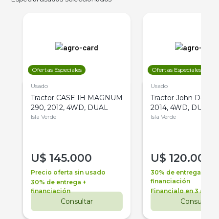
Ofertas Especiales
Ofertas Especiales
Usado
Usado
Tractor CASE IH MAGNUM
Tractor John Deere 
290, 2012, 4WD, DUAL
2014, 4WD, DUAL
Isla Verde
Isla Verde
U$
145.000
U$
120.000
Precio oferta sin usado
30% de entrega +
financiación
30% de entrega +
financiación
Financialo en 3 años
Consultar
Consultar