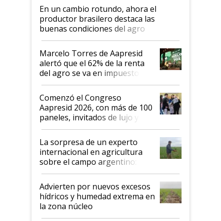
En un cambio rotundo, ahora el
productor brasilero destaca las
buenas condiciones del agro
argentino para invertir: "Los veo
más motivados"
Marcelo Torres de Aapresid
alertó que el 62% de la renta
del agro se va en impuestos:
"No es bueno que en
Argentina se sigan discutiendo
Comenzó el Congreso
las mismas cosas de hace 50
Aapresid 2026, con más de 100
años"
paneles, invitados de lujo y
todas las tendencias
La sorpresa de un experto
internacional en agricultura
sobre el campo argentino:
"Estoy muy impresionado"
Advierten por nuevos excesos
hídricos y humedad extrema en
la zona núcleo