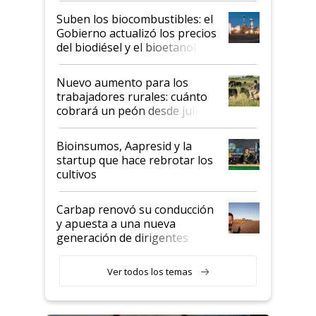
exportadoras en tensión tras
Suben los biocombustibles: el
la medida de fuerza de los
Gobierno actualizó los precios
prácticos
del biodiésel y el bioetanol
Nuevo aumento para los
trabajadores rurales: cuánto
cobrará un peón desde julio
Bioinsumos, Aapresid y la
startup que hace rebrotar los
cultivos
Carbap renovó su conducción
y apuesta a una nueva
generación de dirigentes
rurales
Ver todos los temas