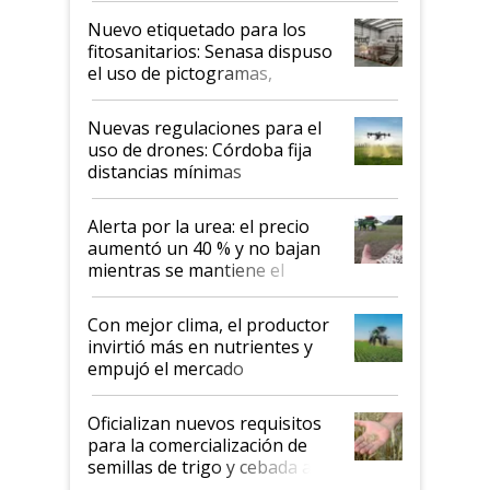
fina
Nuevo etiquetado para los
fitosanitarios: Senasa dispuso
el uso de pictogramas,
palabras de advertencia e
indicaciones
Nuevas regulaciones para el
uso de drones: Córdoba fija
distancias mínimas
Alerta por la urea: el precio
aumentó un 40 % y no bajan
mientras se mantiene el
conflicto en Medio Oriente
Con mejor clima, el productor
invirtió más en nutrientes y
empujó el mercado
Oficializan nuevos requisitos
para la comercialización de
semillas de trigo y cebada a
granel