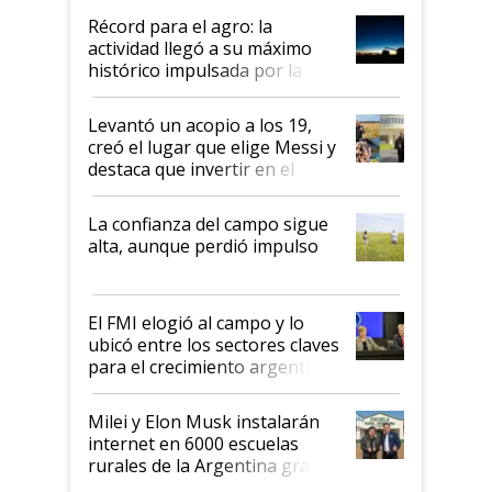
diez dólares y sostuvo el
Récord para el agro: la
liderazgo en un semestre
actividad llegó a su máximo
récord
histórico impulsada por la
cosecha y las exportaciones
Levantó un acopio a los 19,
creó el lugar que elige Messi y
destaca que invertir en el
kirchnerismo era como "darle
plata a un hijo para droga":
La confianza del campo sigue
Juan Félix Rossetti, el libertario
alta, aunque perdió impulso
que de una dura crisis salió
más fuerte y apuesta al cambio
de Milei
El FMI elogió al campo y lo
ubicó entre los sectores claves
para el crecimiento argentino
Milei y Elon Musk instalarán
internet en 6000 escuelas
rurales de la Argentina gracias
a un acuerdo con Starlink