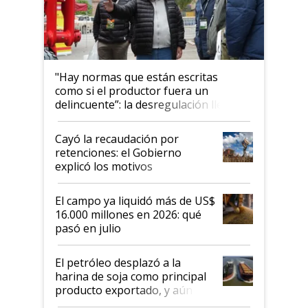
"Hay normas que están escritas
como si el productor fuera un
delincuente”: la desregulación llegó
al Congreso Aapresid y hasta se
habló del financiamiento al IPCVA
Cayó la recaudación por
retenciones: el Gobierno
explicó los motivos
El campo ya liquidó más de US$
16.000 millones en 2026: qué
pasó en julio
El petróleo desplazó a la
harina de soja como principal
producto exportado, y aún así
el agro aportó casi seis de cada