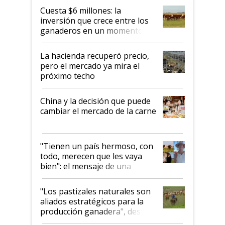
Cuesta $6 millones: la
inversión que crece entre los
ganaderos en un momento
histórico para la actividad
La hacienda recuperó precio,
pero el mercado ya mira el
próximo techo
China y la decisión que puede
cambiar el mercado de la carne
"Tienen un país hermoso, con
todo, merecen que les vaya
bien": el mensaje de una
ganadera uruguaya sobre las
oportunidades que se abren
"Los pastizales naturales son
para el agro en Argentina, con
aliados estratégicos para la
foco en la carne
producción ganadera", destaca
la iniciativa que ya reúne a 46