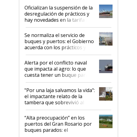
Oficializan la suspensión de la
desregulación de prácticos y
hay novedades en la tarifa de
la hidrovía
Se normaliza el servicio de
buques y puertos: el Gobierno
acuerda con los prácticos y
suspende el decreto de
desregulación
Alerta por el conflicto naval
que impacta al agro: lo que
cuesta tener un buque parado
y el peligro de que Argentina
pase a ser "país sucio"
"Por una laja salvamos la vida":
el impactante relato de la
tambera que sobrevivió al
tornado
“Alta preocupación” en los
puertos del Gran Rosario por
buques parados: el
funcionamiento de las