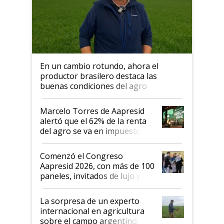
En un cambio rotundo, ahora el
productor brasilero destaca las
buenas condiciones del agro
argentino para invertir: "Los veo
más motivados"
Marcelo Torres de Aapresid
alertó que el 62% de la renta
del agro se va en impuestos:
"No es bueno que en
Argentina se sigan discutiendo
Comenzó el Congreso
las mismas cosas de hace 50
Aapresid 2026, con más de 100
años"
paneles, invitados de lujo y
todas las tendencias
La sorpresa de un experto
internacional en agricultura
sobre el campo argentino: