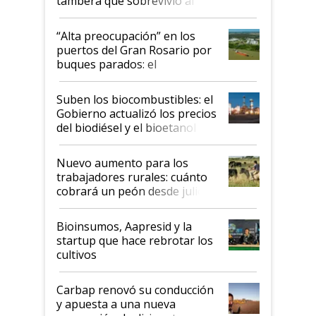
tambera que sobrevivió al
tornado
“Alta preocupación” en los
puertos del Gran Rosario por
buques parados: el
funcionamiento de las
exportadoras en tensión tras
Suben los biocombustibles: el
la medida de fuerza de los
Gobierno actualizó los precios
prácticos
del biodiésel y el bioetanol
Nuevo aumento para los
trabajadores rurales: cuánto
cobrará un peón desde julio
Bioinsumos, Aapresid y la
startup que hace rebrotar los
cultivos
Carbap renovó su conducción
y apuesta a una nueva