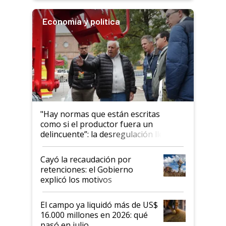
Economía y política
"Hay normas que están escritas
como si el productor fuera un
delincuente”: la desregulación llegó
al Congreso Aapresid y hasta se
habló del financiamiento al IPCVA
Cayó la recaudación por
retenciones: el Gobierno
explicó los motivos
El campo ya liquidó más de US$
16.000 millones en 2026: qué
pasó en julio