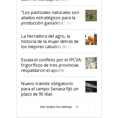
ganadera uruguaya sobre las
oportunidades que se abren
"Los pastizales naturales son
para el agro en Argentina, con
aliados estratégicos para la
foco en la carne
producción ganadera", destaca
la iniciativa que ya reúne a 46
establecimientos en Argentina
La herradora del agro, la
historia de la mujer detrás de
los mejores caballos de la
Argentina y los mitos que
todavía hacen sufrir a estos
Escala el conflicto por el IPCVA:
animales: "Mientras me
frigoríficos de tres provincias
descalificaban, yo seguí
respaldaron el aporte
haciendo currículum"
obligatorio
Nuevo trámite obligatorio
para el campo: Senasa fijó un
plazo de 90 días
Ver todos los temas