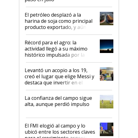
El petróleo desplazó a la
harina de soja como principal
producto exportado, y aún así
el agro aportó casi seis de cada
diez dólares y sostuvo el
Récord para el agro: la
liderazgo en un semestre
actividad llegó a su máximo
récord
histórico impulsada por la
cosecha y las exportaciones
Levantó un acopio a los 19,
creó el lugar que elige Messi y
destaca que invertir en el
kirchnerismo era como "darle
plata a un hijo para droga":
La confianza del campo sigue
Juan Félix Rossetti, el libertario
alta, aunque perdió impulso
que de una dura crisis salió
más fuerte y apuesta al cambio
de Milei
El FMI elogió al campo y lo
ubicó entre los sectores claves
para el crecimiento argentino