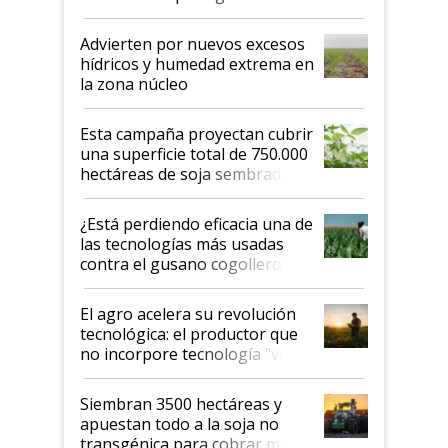
"Estoy muy impresionado"
Advierten por nuevos excesos
hídricos y humedad extrema en
la zona núcleo
Esta campaña proyectan cubrir
una superficie total de 750.000
hectáreas de soja sembradas
con una nueva generación de
variedades que marcan un
¿Está perdiendo eficacia una de
salto tecnológico en genética y
las tecnologías más usadas
rendimiento
contra el gusano cogollero? El
desafío de una tecnología clave
El agro acelera su revolución
tecnológica: el productor que
no incorpore tecnología "va a
perder el tren"
Siembran 3500 hectáreas y
apuestan todo a la soja no
transgénica para cobrar más