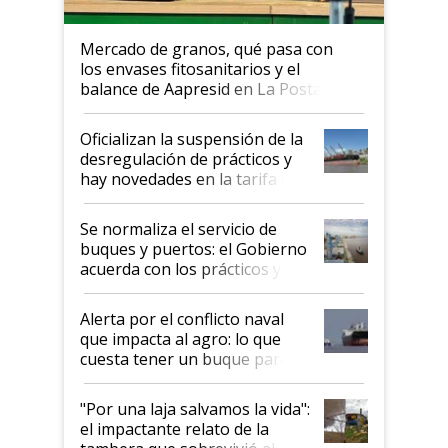
Mercado de granos, qué pasa con
los envases fitosanitarios y el
balance de Aapresid en La Posta
Oficializan la suspensión de la
desregulación de prácticos y
hay novedades en la tarifa de
la hidrovía
Se normaliza el servicio de
buques y puertos: el Gobierno
acuerda con los prácticos y
suspende el decreto de
desregulación
Alerta por el conflicto naval
que impacta al agro: lo que
cuesta tener un buque parado
y el peligro de que Argentina
pase a ser "país sucio"
"Por una laja salvamos la vida":
el impactante relato de la