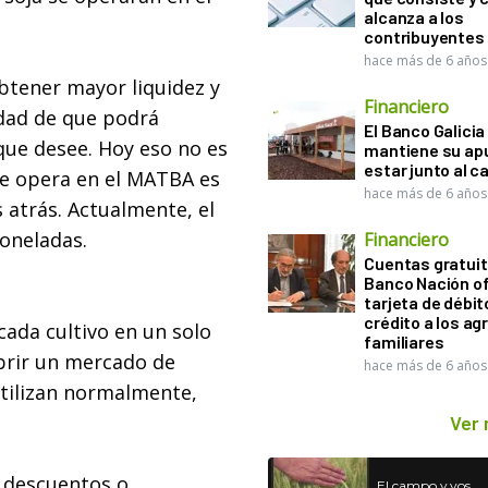
alcanza a los
contribuyentes
hace más de 6 años
btener mayor liquidez y
Financiero
idad de que podrá
El Banco Galicia
que desee. Hoy eso no es
mantiene su ap
estar junto al 
se opera en el MATBA es
hace más de 6 años
 atrás. Actualmente, el
oneladas.
Financiero
Cuentas gratuit
Banco Nación o
tarjeta de débit
crédito a los ag
cada cultivo en un solo
familiares
brir un mercado de
hace más de 6 años
utilizan normalmente,
Ver
r descuentos o
El campo y vos