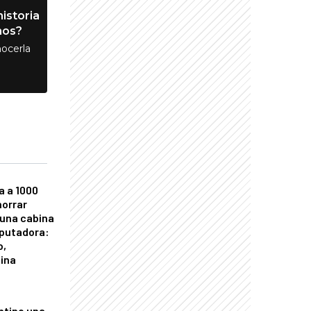
istoria
nos?
ocerla
a a 1000
horrar
 una cabina
putadora:
o,
tina
ntino una