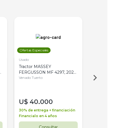
Ofertas Especiales
Ofertas Especiales
Usado
Usado
Tractor MASSEY
Tractor AGCO ALL
,
FERGUSSON MF 4297, 2020,
2003, 4WD, PA
4WD, PATON
Venado Tuerto
Venado Tuerto
U$
40.000
U$
30.000
30% de entrega + financiación
30% de entrega + 
Financialo en 4 años
Financialo en 3 a
Consultar
Consul