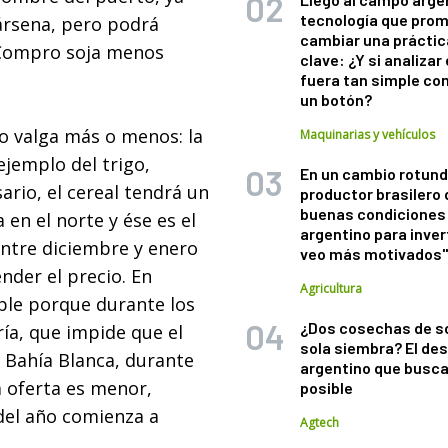
tecnología que pro
ársena, pero podrá
cambiar una práctic
 “Compro soja menos
clave: ¿Y si analizar 
fuera tan simple co
un botón?
vo valga más o menos: la
Maquinarias y vehículos
 ejemplo del trigo,
En un cambio rotund
rio, el cereal tendrá un
productor brasilero
buenas condiciones 
en el norte y ése es el
argentino para inver
 entre diciembre y enero
veo más motivados
ender el precio. En
Agricultura
ble porque durante los
¿Dos cosechas de s
ía, que impide que el
sola siembra? El des
y Bahía Blanca, durante
argentino que busca
a oferta es menor,
posible
del año comienza a
Agtech