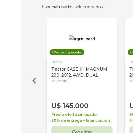
Especial usados seleccionados
les
Ofertas Especiales
O
Usado
U
a Metalfor 7040,
Tractor CASE IH MAGNUM
T
Bot 32 Mts
290, 2012, 4WD, DUAL
2
Isla Verde
Is
000
U$
145.000
a + financiación
Precio oferta sin usado
3
 4 años
30% de entrega + financiación
F
nsultar
Consultar