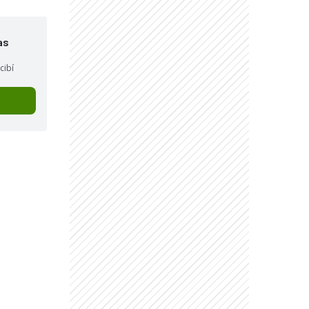
as
cibí