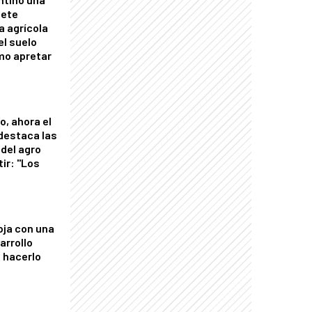
mete
a agrícola
el suelo
mo apretar
o, ahora el
 destaca las
del agro
tir: "Los
"
oja con una
arrollo
 hacerlo