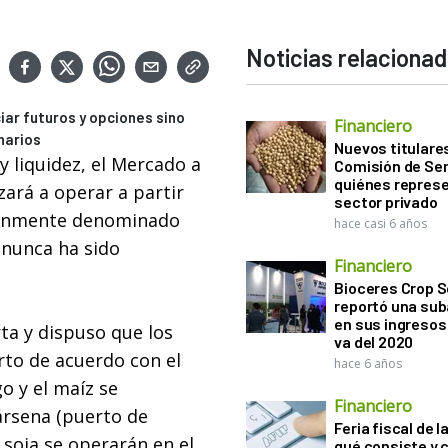
Noticias relaciona
ciar futuros y opciones sino
Financiero
narios
Nuevos titulares
 liquidez, el Mercado a
Comisión de Sem
quiénes represe
rá a operar a partir
sector privado
múnmente denominado
hace casi 6 años
 nunca ha sido
Financiero
Bioceres Crop S
reportó una sub
en sus ingresos 
rta y dispuso que los
va del 2020
rto de acuerdo con el
hace 6 años
go y el maíz se
Financiero
ársena (puerto de
Feria fiscal de l
a soja se operarán en el
qué consiste y