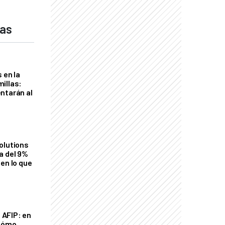
das
 en la
illas:
ntarán al
olutions
a del 9%
en lo que
a AFIP: en
 cómo