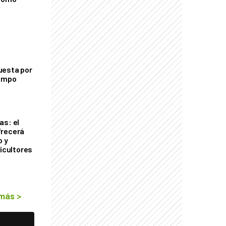
uesta por
campo
as: el
frecerá
o y
ricultores
 más
>