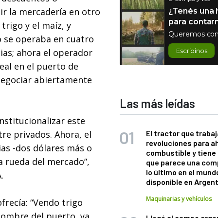
ir la mercadería en otro
¿Tenés una h
para contar
trigo y el maíz, y
Queremos con
go se operaba en cuatro
ias; ahora el operador
Escribinos
al en el puerto de
 negociar abiertamente
Las más leídas
institucionalizar este
re privados. Ahora, el
El tractor que trabaj
revoluciones para a
ias -dos dólares más o
combustible y tiene
 rueda del mercado”,
que parece una com
lo último en el mund
.
disponible en Argen
Maquinarias y vehículos
frecía: “Vendo trigo
 nombre del puerto, ya
Llegó al campo arge