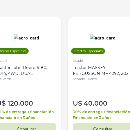
fertas Especiales
Ofertas Especiales
sado
Usado
ractor John Deere 6180J,
Tractor MASSEY
014, 4WD, DUAL
FERGUSSON MF 4292, 2020
la Verde
4WD, PATON
Venado Tuerto
U$
120.000
U$
40.000
0% de entrega + financiación
30% de entrega + financiación
inancialo en 3 años
Financialo en 3 años
Consultar
Consultar