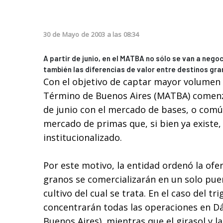
30
de
Mayo
de
2003
a las
08:34
A partir de junio, en el MATBA no sólo se van a nego
también las diferencias de valor entre destinos gra
Con el objetivo de captar mayor volumen y
Término de Buenos Aires (MATBA) comenza
de junio con el mercado de bases, o co
mercado de primas que, si bien ya existe,
institucionalizado.
Por este motivo, la entidad ordenó la ofe
granos se comercializarán en un solo pue
cultivo del cual se trata. En el caso del tri
concentrarán todas las operaciones en D
Buenos Aires), mientras que el girasol y l