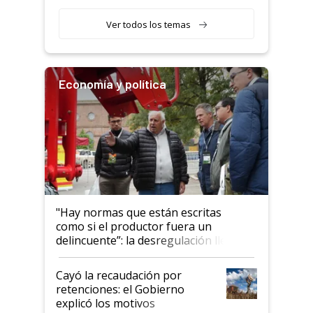
obligatorio
Ver todos los temas
Economía y política
"Hay normas que están escritas
como si el productor fuera un
delincuente”: la desregulación llegó
al Congreso Aapresid y hasta se
habló del financiamiento al IPCVA
Cayó la recaudación por
retenciones: el Gobierno
explicó los motivos