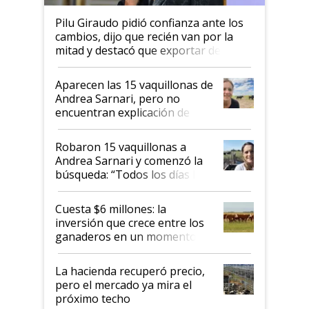
Pilu Giraudo pidió confianza ante los
cambios, dijo que recién van por la
mitad y destacó que exportar dejó de
ser "para unos pocos": "Tenemos un
mandato muy claro del gobierno
Aparecen las 15 vaquillonas de
nacional"
Andrea Sarnari, pero no
encuentran explicación de
cómo llegaron allí
Robaron 15 vaquillonas a
Andrea Sarnari y comenzó la
búsqueda: “Todos los días le
toca a algún productor”
Cuesta $6 millones: la
inversión que crece entre los
ganaderos en un momento
histórico para la actividad
La hacienda recuperó precio,
pero el mercado ya mira el
próximo techo