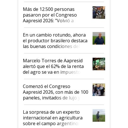
impresionó mucho"
Más de 12.500 personas
pasaron por el Congreso
Aapresid 2026: "Volvió a
demostrar que hablar del
suelo es hablar de todo el
En un cambio rotundo, ahora
sistema productivo"
el productor brasilero destaca
las buenas condiciones del
agro argentino para invertir:
"Los veo más motivados"
Marcelo Torres de Aapresid
alertó que el 62% de la renta
del agro se va en impuestos:
"No es bueno que en
Argentina se sigan discutiendo
Comenzó el Congreso
las mismas cosas de hace 50
Aapresid 2026, con más de 100
años"
paneles, invitados de lujo y
todas las tendencias
La sorpresa de un experto
internacional en agricultura
sobre el campo argentino: