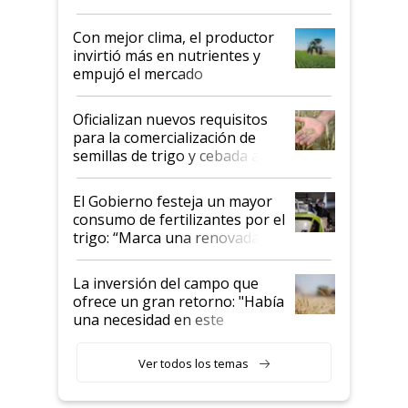
conflicto en Medio Oriente
Con mejor clima, el productor
invirtió más en nutrientes y
empujó el mercado
Oficializan nuevos requisitos
para la comercialización de
semillas de trigo y cebada a
granel
El Gobierno festeja un mayor
consumo de fertilizantes por el
trigo: “Marca una renovada
confianza de los productores”
La inversión del campo que
ofrece un gran retorno: "Había
una necesidad en este
segmento"
Ver todos los temas