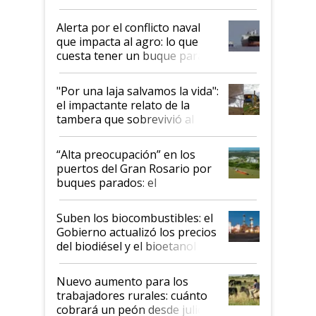
suspende el decreto de
desregulación
Alerta por el conflicto naval
que impacta al agro: lo que
cuesta tener un buque parado
y el peligro de que Argentina
pase a ser "país sucio"
"Por una laja salvamos la vida":
el impactante relato de la
tambera que sobrevivió al
tornado
“Alta preocupación” en los
puertos del Gran Rosario por
buques parados: el
funcionamiento de las
exportadoras en tensión tras
Suben los biocombustibles: el
la medida de fuerza de los
Gobierno actualizó los precios
prácticos
del biodiésel y el bioetanol
Nuevo aumento para los
trabajadores rurales: cuánto
cobrará un peón desde julio