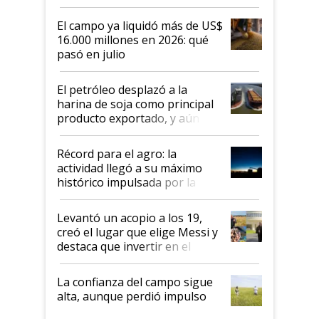
El campo ya liquidó más de US$
16.000 millones en 2026: qué
pasó en julio
El petróleo desplazó a la
harina de soja como principal
producto exportado, y aún así
el agro aportó casi seis de cada
diez dólares y sostuvo el
Récord para el agro: la
liderazgo en un semestre
actividad llegó a su máximo
récord
histórico impulsada por la
cosecha y las exportaciones
Levantó un acopio a los 19,
creó el lugar que elige Messi y
destaca que invertir en el
kirchnerismo era como "darle
plata a un hijo para droga":
La confianza del campo sigue
Juan Félix Rossetti, el libertario
alta, aunque perdió impulso
que de una dura crisis salió
más fuerte y apuesta al cambio