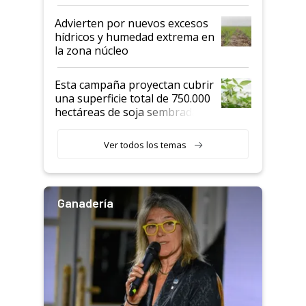
"Estoy muy impresionado"
Advierten por nuevos excesos
hídricos y humedad extrema en
la zona núcleo
Esta campaña proyectan cubrir
una superficie total de 750.000
hectáreas de soja sembradas
con una nueva generación de
variedades que marcan un
Ver todos los temas
salto tecnológico en genética y
rendimiento
Ganadería