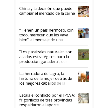
China y la decisión que puede
cambiar el mercado de la carne
"Tienen un país hermoso, con
todo, merecen que les vaya
bien": el mensaje de una
ganadera uruguaya sobre las
oportunidades que se abren
"Los pastizales naturales son
para el agro en Argentina, con
aliados estratégicos para la
foco en la carne
producción ganadera", destaca
la iniciativa que ya reúne a 46
establecimientos en Argentina
La herradora del agro, la
historia de la mujer detrás de
los mejores caballos de la
Argentina y los mitos que
todavía hacen sufrir a estos
Escala el conflicto por el IPCVA:
animales: "Mientras me
frigoríficos de tres provincias
descalificaban, yo seguí
respaldaron el aporte
haciendo currículum"