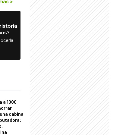
 más
>
istoria
nos?
ocerla
a a 1000
horrar
 una cabina
putadora:
o,
tina