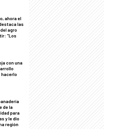
o, ahora el
 destaca las
del agro
tir: "Los
"
oja con una
arrollo
 hacerlo
panadería
e de la
idad para
s y le dio
una región