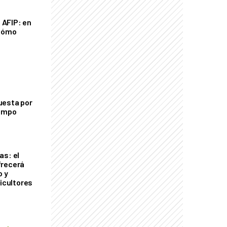
a AFIP: en
 cómo
uesta por
campo
as: el
frecerá
o y
ricultores