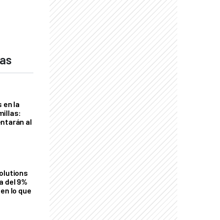
das
 en la
illas:
ntarán al
olutions
a del 9%
en lo que