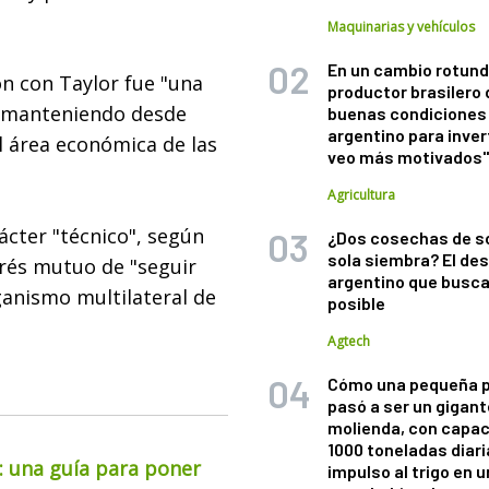
Maquinarias y vehículos
En un cambio rotund
ón con Taylor fue "una
productor brasilero
n manteniendo desde
buenas condiciones 
argentino para inver
l área económica de las
veo más motivados
Agricultura
ácter "técnico", según
¿Dos cosechas de s
sola siembra? El des
erés mutuo de "seguir
argentino que busca
ganismo multilateral de
posible
Agtech
Cómo una pequeña 
pasó a ser un gigant
molienda, con capac
1000 toneladas diaria
o: una guía para poner
impulso al trigo en 