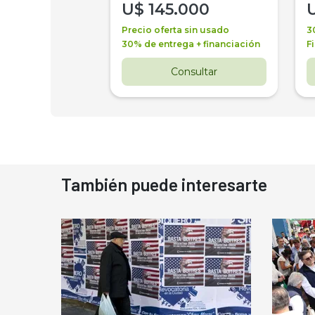
000
U$
145.000
a + financiación
Precio oferta sin usado
3
 4 años
30% de entrega + financiación
F
nsultar
Consultar
También puede interesarte