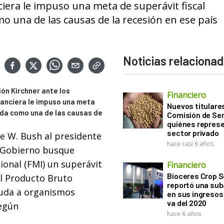
nciera le impuso una meta de superávit fiscal
o una de las causas de la recesión en ese país
Noticias relaciona
ón Kirchner ante los
Financiero
inanciera le impuso una meta
Nuevos titulares
ada como una de las causas de
Comisión de Sem
quiénes represe
sector privado
ge W. Bush al presidente
hace casi 6 años
l Gobierno busque
ional (FMI) un superávit
Financiero
Bioceres Crop S
el Producto Bruto
reportó una sub
euda a organismos
en sus ingresos 
va del 2020
según
hace 6 años