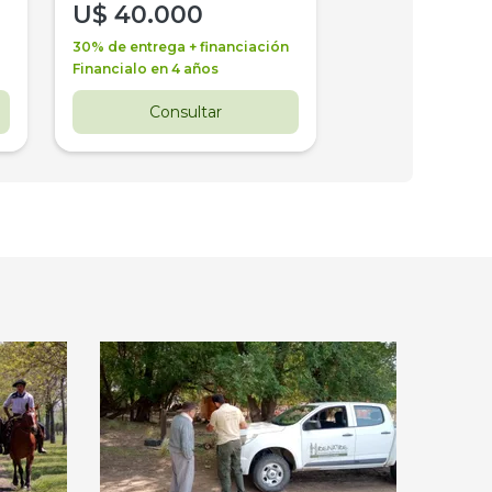
U$
40.000
U$
30.000
30% de entrega + financiación
30% de entrega + 
Financialo en 4 años
Financialo en 3 a
Consultar
Consul