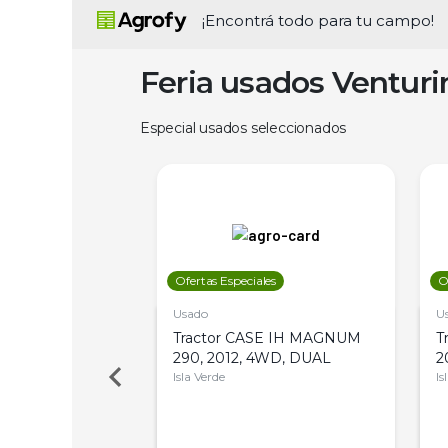
¡Encontrá todo para tu campo!
Feria usados Ventur
Especial usados seleccionados
les
Ofertas Especiales
O
Usado
U
a Metalfor 7040,
Tractor CASE IH MAGNUM
T
Bot 32 Mts
290, 2012, 4WD, DUAL
2
Isla Verde
Is