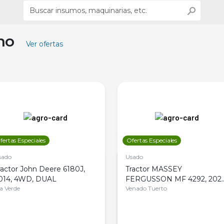
ino
Ver ofertas
fertas Especiales
Ofertas Especiales
sado
Usado
ractor John Deere 6180J,
Tractor MASSEY
014, 4WD, DUAL
FERGUSSON MF 4292, 2020
la Verde
4WD, PATON
Venado Tuerto