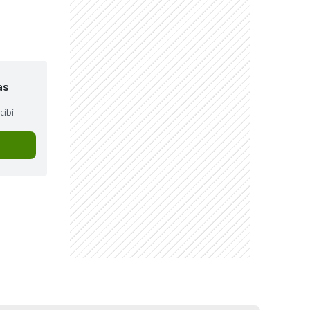
as
cibí