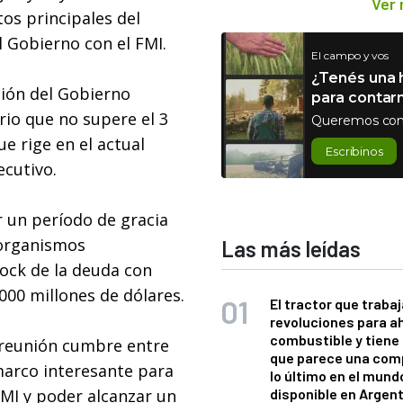
Ver
os principales del
 Gobierno con el FMI.
El campo y vos
¿Tenés una h
ción del Gobierno
para contar
rio que no supere el 3
Queremos con
e rige en el actual
Escribinos
ecutivo.
r un período de gracia
 organismos
Las más leídas
tock de la deuda con
000 millones de dólares.
El tractor que trabaj
revoluciones para a
combustible y tiene
 reunión cumbre entre
que parece una com
marco interesante para
lo último en el mund
FMI y poder alcanzar un
disponible en Argen