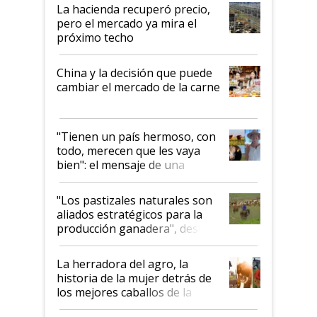
La hacienda recuperó precio,
pero el mercado ya mira el
próximo techo
China y la decisión que puede
cambiar el mercado de la carne
"Tienen un país hermoso, con
todo, merecen que les vaya
bien": el mensaje de una
ganadera uruguaya sobre las
oportunidades que se abren
"Los pastizales naturales son
para el agro en Argentina, con
aliados estratégicos para la
foco en la carne
producción ganadera", destaca
la iniciativa que ya reúne a 46
establecimientos en Argentina
La herradora del agro, la
historia de la mujer detrás de
los mejores caballos de la
Argentina y los mitos que