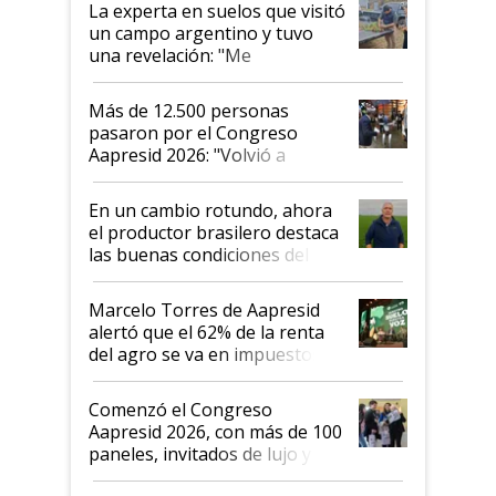
La experta en suelos que visitó
un campo argentino y tuvo
una revelación: "Me
impresionó mucho"
Más de 12.500 personas
pasaron por el Congreso
Aapresid 2026: "Volvió a
demostrar que hablar del
suelo es hablar de todo el
En un cambio rotundo, ahora
sistema productivo"
el productor brasilero destaca
las buenas condiciones del
agro argentino para invertir:
"Los veo más motivados"
Marcelo Torres de Aapresid
alertó que el 62% de la renta
del agro se va en impuestos:
"No es bueno que en
Argentina se sigan discutiendo
Comenzó el Congreso
las mismas cosas de hace 50
Aapresid 2026, con más de 100
años"
paneles, invitados de lujo y
todas las tendencias