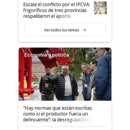
todavía hacen sufrir a estos
Escala el conflicto por el IPCVA:
animales: "Mientras me
frigoríficos de tres provincias
descalificaban, yo seguí
respaldaron el aporte
haciendo currículum"
obligatorio
Ver todos los temas
Economía y política
"Hay normas que están escritas
como si el productor fuera un
delincuente”: la desregulación llegó
al Congreso Aapresid y hasta se