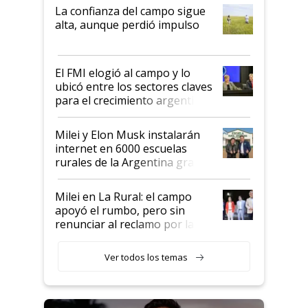
plata a un hijo para droga":
La confianza del campo sigue
Juan Félix Rossetti, el libertario
alta, aunque perdió impulso
que de una dura crisis salió
más fuerte y apuesta al cambio
de Milei
El FMI elogió al campo y lo
ubicó entre los sectores claves
para el crecimiento argentino
Milei y Elon Musk instalarán
internet en 6000 escuelas
rurales de la Argentina gracias
a un acuerdo con Starlink
Milei en La Rural: el campo
apoyó el rumbo, pero sin
renunciar al reclamo por las
retenciones
Ver todos los temas