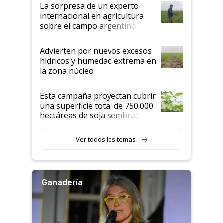
La sorpresa de un experto
internacional en agricultura
sobre el campo argentino:
"Estoy muy impresionado"
Advierten por nuevos excesos
hídricos y humedad extrema en
la zona núcleo
Esta campaña proyectan cubrir
una superficie total de 750.000
hectáreas de soja sembradas
con una nueva generación de
variedades que marcan un
Ver todos los temas
salto tecnológico en genética y
rendimiento
Ganadería