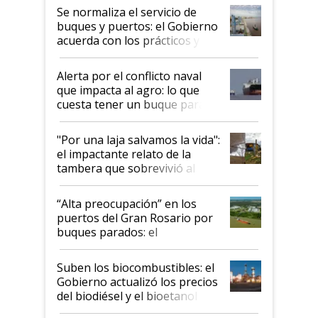
Se normaliza el servicio de
buques y puertos: el Gobierno
acuerda con los prácticos y
suspende el decreto de
desregulación
Alerta por el conflicto naval
que impacta al agro: lo que
cuesta tener un buque parado
y el peligro de que Argentina
pase a ser "país sucio"
"Por una laja salvamos la vida":
el impactante relato de la
tambera que sobrevivió al
tornado
“Alta preocupación” en los
puertos del Gran Rosario por
buques parados: el
funcionamiento de las
exportadoras en tensión tras
Suben los biocombustibles: el
la medida de fuerza de los
Gobierno actualizó los precios
prácticos
del biodiésel y el bioetanol