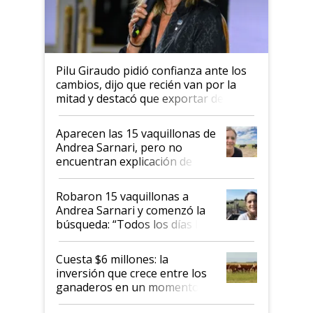
Pilu Giraudo pidió confianza ante los
cambios, dijo que recién van por la
mitad y destacó que exportar dejó de
ser "para unos pocos": "Tenemos un
mandato muy claro del gobierno
Aparecen las 15 vaquillonas de
nacional"
Andrea Sarnari, pero no
encuentran explicación de
cómo llegaron allí
Robaron 15 vaquillonas a
Andrea Sarnari y comenzó la
búsqueda: “Todos los días le
toca a algún productor”
Cuesta $6 millones: la
inversión que crece entre los
ganaderos en un momento
histórico para la actividad