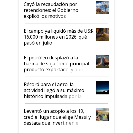
habló del financiamiento al IPCVA
Cayó la recaudación por
retenciones: el Gobierno
explicó los motivos
El campo ya liquidó más de US$
16.000 millones en 2026: qué
pasó en julio
El petróleo desplazó a la
harina de soja como principal
producto exportado, y aún así
el agro aportó casi seis de cada
diez dólares y sostuvo el
Récord para el agro: la
liderazgo en un semestre
actividad llegó a su máximo
récord
histórico impulsada por la
cosecha y las exportaciones
Levantó un acopio a los 19,
creó el lugar que elige Messi y
destaca que invertir en el
kirchnerismo era como "darle