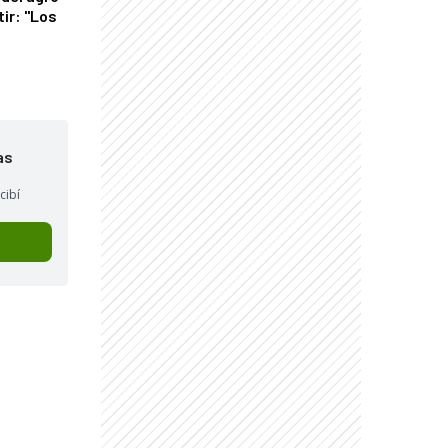
tir: "Los
"
as
cibí