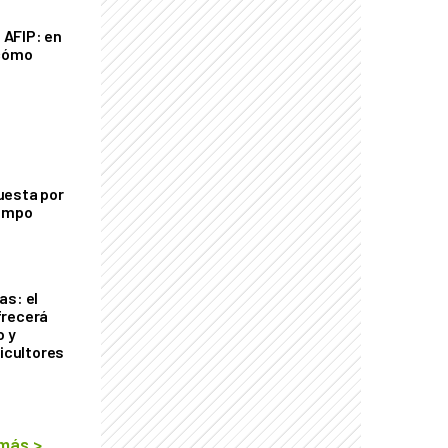
a AFIP: en
 cómo
uesta por
campo
as: el
frecerá
o y
ricultores
 más
>