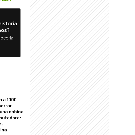
istoria
nos?
ocerla
a a 1000
horrar
 una cabina
putadora:
o,
tina