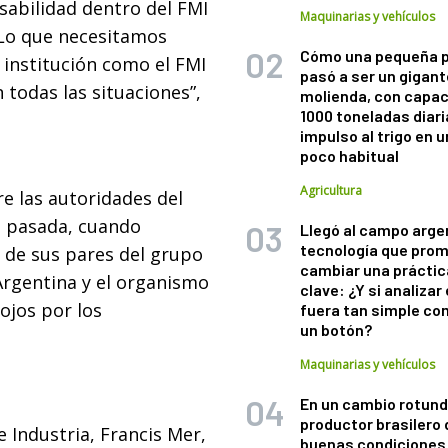
sabilidad dentro del FMI
Maquinarias y vehículos
 Lo que necesitamos
Cómo una pequeña 
a institución como el FMI
pasó a ser un gigant
todas las situaciones”,
molienda, con capac
1000 toneladas diaria
impulso al trigo en 
poco habitual
Agricultura
re las autoridades del
a pasada, cuando
Llegó al campo arge
tecnología que pro
 de sus pares del grupo
cambiar una práctic
Argentina y el organismo
clave: ¿Y si analizar 
ojos por los
fuera tan simple co
un botón?
Maquinarias y vehículos
En un cambio rotund
productor brasilero
e Industria, Francis Mer,
buenas condiciones 