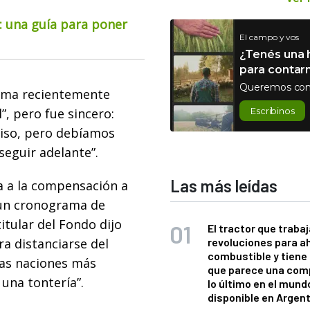
o: una guía para poner
El campo y vos
¿Tenés una h
para contar
Queremos con
grama recientemente
”, pero fue sincero:
Escribinos
iso, pero debíamos
seguir adelante”.
Las más leídas
ia a la compensación a
 un cronograma de
titular del Fondo dijo
El tractor que trabaj
ra distanciarse del
revoluciones para a
combustible y tiene
las naciones más
que parece una com
 una tontería”.
lo último en el mund
disponible en Argen