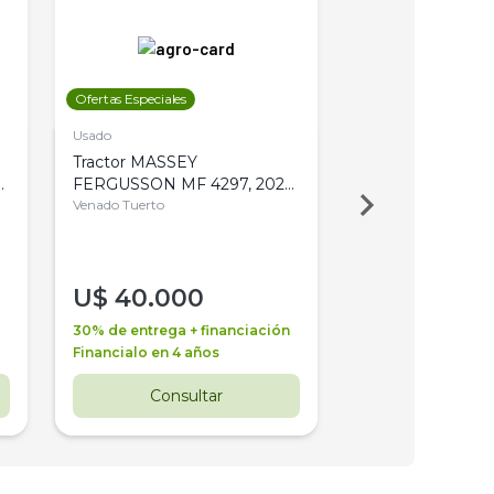
Ofertas Especiales
Ofertas Especiales
Usado
Usado
Tractor MASSEY
Tractor AGCO ALL
,
FERGUSSON MF 4297, 2020,
2003, 4WD, PA
4WD, PATON
Venado Tuerto
Venado Tuerto
U$
40.000
U$
30.000
30% de entrega + financiación
30% de entrega + 
Financialo en 4 años
Financialo en 3 a
Consultar
Consul