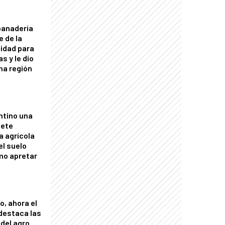
panadería
e de la
idad para
s y le dio
una región
ntino una
mete
a agrícola
el suelo
mo apretar
o, ahora el
 destaca las
del agro