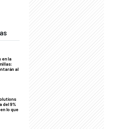
das
 en la
illas:
ntarán al
olutions
a del 9%
en lo que