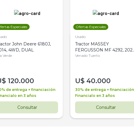
fertas Especiales
Ofertas Especiales
sado
Usado
ractor John Deere 6180J,
Tractor MASSEY
014, 4WD, DUAL
FERGUSSON MF 4292, 2020
la Verde
4WD, PATON
Venado Tuerto
U$
120.000
U$
40.000
0% de entrega + financiación
30% de entrega + financiación
inancialo en 3 años
Financialo en 3 años
Consultar
Consultar