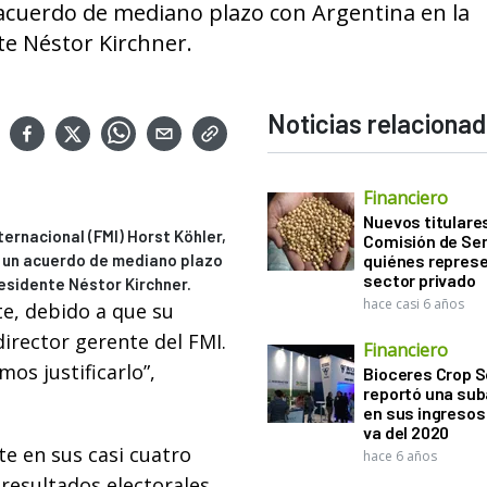
acuerdo de mediano plazo con Argentina en la
te Néstor Kirchner.
Noticias relaciona
Financiero
Nuevos titulares
ernacional (FMI) Horst Köhler,
Comisión de Sem
r un acuerdo de mediano plazo
quiénes represe
sector privado
residente Néstor Kirchner.
hace casi 6 años
e, debido a que su
director gerente del FMI.
Financiero
s justificarlo”,
Bioceres Crop S
reportó una sub
en sus ingresos 
va del 2020
te en sus casi cuatro
hace 6 años
resultados electorales