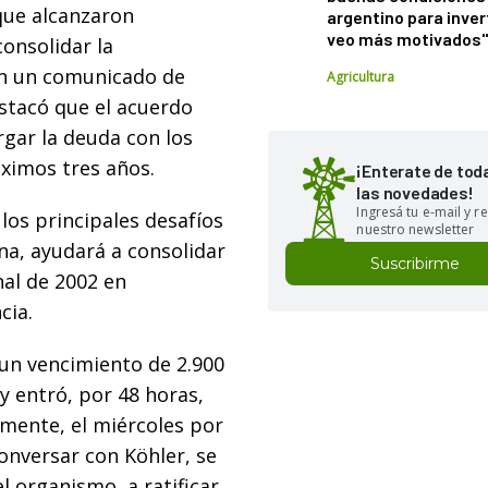
que alcanzaron
argentino para inver
veo más motivados
consolidar la
En un comunicado de
Agricultura
estacó que el acuerdo
rgar la deuda con los
óximos tres años.
¡Enterate de tod
las novedades!
Ingresá tu e-mail y re
los principales desafíos
nuestro newsletter
na, ayudará a consolidar
Suscribirme
nal de 2002 en
cia.
un vencimiento de 2.900
 y entró, por 48 horas,
lmente, el miércoles por
onversar con Köhler, se
l organismo, a ratificar