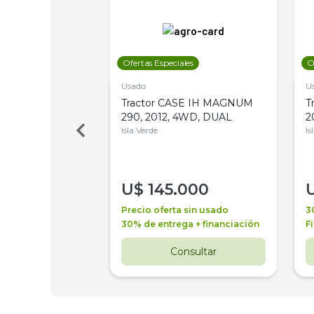
les
Ofertas Especiales
O
Usado
U
a Metalfor 7040,
Tractor CASE IH MAGNUM
T
Bot 32 Mts
290, 2012, 4WD, DUAL
2
Isla Verde
Is
000
U$
145.000
a + financiación
Precio oferta sin usado
3
 4 años
30% de entrega + financiación
F
nsultar
Consultar