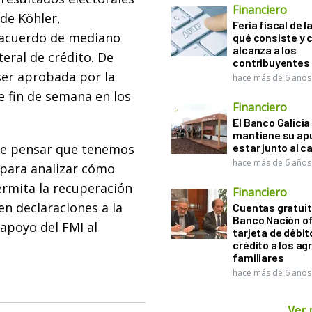
Financiero
de Köhler,
Feria fiscal de l
 acuerdo de mediano
qué consiste y
alcanza a los
teral de crédito. De
contribuyentes
ser aprobada por la
hace más de 6 años
e fin de semana en los
Financiero
El Banco Galicia
mantiene su ap
ce pensar que tenemos
estar junto al 
hace más de 6 años
 para analizar cómo
ermita la recuperación
Financiero
en declaraciones a la
Cuentas gratuit
Banco Nación o
 apoyo del FMI al
tarjeta de débit
crédito a los ag
familiares
hace más de 6 años
Ver