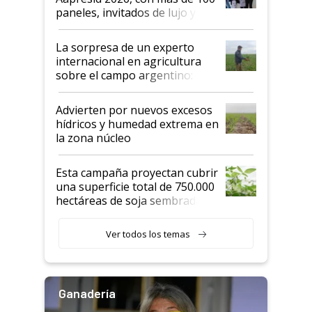
años"
paneles, invitados de lujo y
todas las tendencias
La sorpresa de un experto
internacional en agricultura
sobre el campo argentino:
"Estoy muy impresionado"
Advierten por nuevos excesos
hídricos y humedad extrema en
la zona núcleo
Esta campaña proyectan cubrir
una superficie total de 750.000
hectáreas de soja sembradas
con una nueva generación de
variedades que marcan un
Ver todos los temas
salto tecnológico en genética y
rendimiento
Ganadería