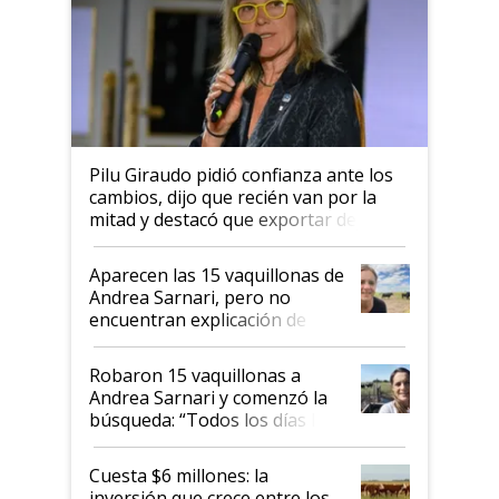
Pilu Giraudo pidió confianza ante los
cambios, dijo que recién van por la
mitad y destacó que exportar dejó de
ser "para unos pocos": "Tenemos un
mandato muy claro del gobierno
Aparecen las 15 vaquillonas de
nacional"
Andrea Sarnari, pero no
encuentran explicación de
cómo llegaron allí
Robaron 15 vaquillonas a
Andrea Sarnari y comenzó la
búsqueda: “Todos los días le
toca a algún productor”
Cuesta $6 millones: la
inversión que crece entre los