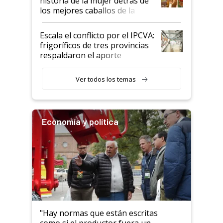
historia de la mujer detrás de
los mejores caballos de la
Argentina y los mitos que
todavía hacen sufrir a estos
Escala el conflicto por el IPCVA:
animales: "Mientras me
frigoríficos de tres provincias
descalificaban, yo seguí
respaldaron el aporte
haciendo currículum"
obligatorio
Ver todos los temas
Economía y política
"Hay normas que están escritas
como si el productor fuera un