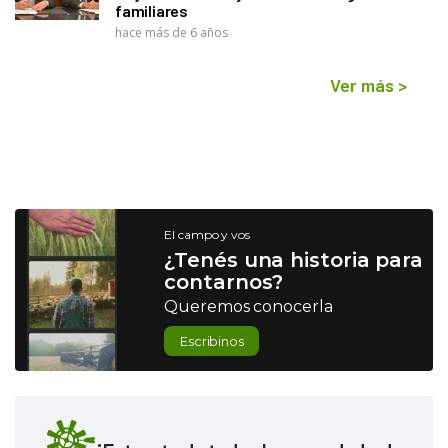
familiares
hace más de 6 años
Ver más
>
El campo y vos
¿Tenés una historia para
contarnos?
Queremos conocerla
Escribinos