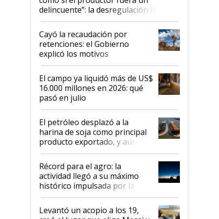
delincuente”: la desregulación llegó
al Congreso Aapresid y hasta se
habló del financiamiento al IPCVA
Cayó la recaudación por
retenciones: el Gobierno
explicó los motivos
El campo ya liquidó más de US$
16.000 millones en 2026: qué
pasó en julio
El petróleo desplazó a la
harina de soja como principal
producto exportado, y aún así
el agro aportó casi seis de cada
diez dólares y sostuvo el
Récord para el agro: la
liderazgo en un semestre
actividad llegó a su máximo
récord
histórico impulsada por la
cosecha y las exportaciones
Levantó un acopio a los 19,