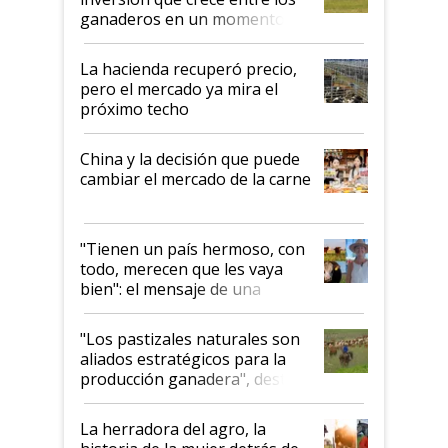
ganaderos en un momento
histórico para la actividad
La hacienda recuperó precio,
pero el mercado ya mira el
próximo techo
China y la decisión que puede
cambiar el mercado de la carne
"Tienen un país hermoso, con
todo, merecen que les vaya
bien": el mensaje de una
ganadera uruguaya sobre las
oportunidades que se abren
"Los pastizales naturales son
para el agro en Argentina, con
aliados estratégicos para la
foco en la carne
producción ganadera", destaca
la iniciativa que ya reúne a 46
establecimientos en Argentina
La herradora del agro, la