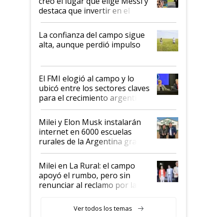
creó el lugar que elige Messi y
destaca que invertir en el
kirchnerismo era como "darle
plata a un hijo para droga":
La confianza del campo sigue
Juan Félix Rossetti, el libertario
alta, aunque perdió impulso
que de una dura crisis salió
más fuerte y apuesta al cambio
de Milei
El FMI elogió al campo y lo
ubicó entre los sectores claves
para el crecimiento argentino
Milei y Elon Musk instalarán
internet en 6000 escuelas
rurales de la Argentina gracias
a un acuerdo con Starlink
Milei en La Rural: el campo
apoyó el rumbo, pero sin
renunciar al reclamo por las
retenciones
Ver todos los temas