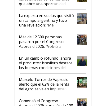
que abre una oportunidad en
el lote
La experta en suelos que visitó
un campo argentino y tuvo
una revelación: "Me
impresionó mucho"
Más de 12.500 personas
pasaron por el Congreso
Aapresid 2026: "Volvió a
demostrar que hablar del
suelo es hablar de todo el
En un cambio rotundo, ahora
sistema productivo"
el productor brasilero destaca
las buenas condiciones del
agro argentino para invertir:
"Los veo más motivados"
Marcelo Torres de Aapresid
alertó que el 62% de la renta
del agro se va en impuestos:
"No es bueno que en
Argentina se sigan discutiendo
Comenzó el Congreso
las mismas cosas de hace 50
Aapresid 2026, con más de 100