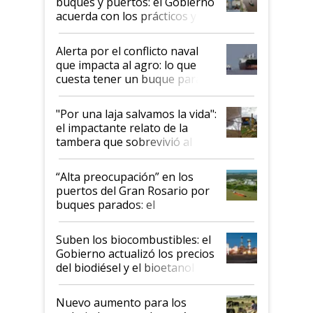
buques y puertos: el Gobierno
acuerda con los prácticos y
suspende el decreto de
desregulación
Alerta por el conflicto naval
que impacta al agro: lo que
cuesta tener un buque parado
y el peligro de que Argentina
pase a ser "país sucio"
"Por una laja salvamos la vida":
el impactante relato de la
tambera que sobrevivió al
tornado
“Alta preocupación” en los
puertos del Gran Rosario por
buques parados: el
funcionamiento de las
exportadoras en tensión tras
Suben los biocombustibles: el
la medida de fuerza de los
Gobierno actualizó los precios
prácticos
del biodiésel y el bioetanol
Nuevo aumento para los