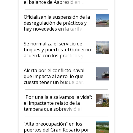
el balance de Aapresid en La
Posta
Oficializan la suspensión de la
desregulación de prácticos y
hay novedades en la tarifa de
la hidrovía
Se normaliza el servicio de
buques y puertos: el Gobierno
acuerda con los prácticos y
suspende el decreto de
desregulación
Alerta por el conflicto naval
que impacta al agro: lo que
cuesta tener un buque parado
y el peligro de que Argentina
pase a ser "país sucio"
"Por una laja salvamos la vida":
el impactante relato de la
tambera que sobrevivió al
tornado
“Alta preocupación” en los
puertos del Gran Rosario por