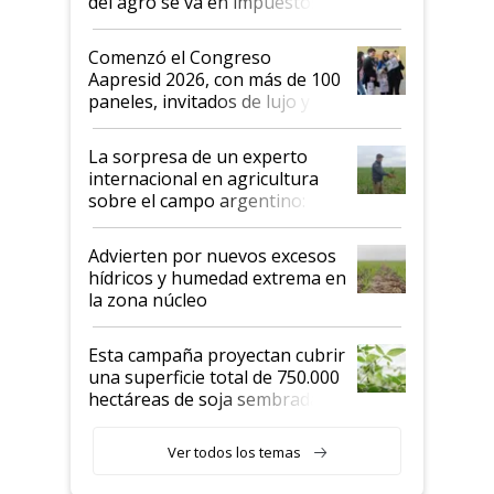
del agro se va en impuestos:
"No es bueno que en
Argentina se sigan discutiendo
Comenzó el Congreso
las mismas cosas de hace 50
Aapresid 2026, con más de 100
años"
paneles, invitados de lujo y
todas las tendencias
La sorpresa de un experto
internacional en agricultura
sobre el campo argentino:
"Estoy muy impresionado"
Advierten por nuevos excesos
hídricos y humedad extrema en
la zona núcleo
Esta campaña proyectan cubrir
una superficie total de 750.000
hectáreas de soja sembradas
con una nueva generación de
variedades que marcan un
Ver todos los temas
salto tecnológico en genética y
rendimiento