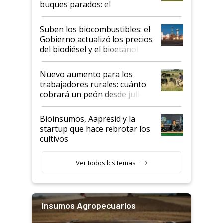
buques parados: el
funcionamiento de las
exportadoras en tensión tras
Suben los biocombustibles: el
la medida de fuerza de los
Gobierno actualizó los precios
prácticos
del biodiésel y el bioetanol
Nuevo aumento para los
trabajadores rurales: cuánto
cobrará un peón desde julio
Bioinsumos, Aapresid y la
startup que hace rebrotar los
cultivos
Ver todos los temas
Insumos Agropecuarios