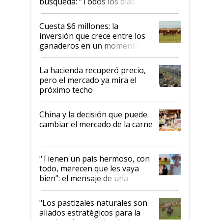
búsqueda: “Todos los días le
toca a algún productor”
Cuesta $6 millones: la
inversión que crece entre los
ganaderos en un momento
histórico para la actividad
La hacienda recuperó precio,
pero el mercado ya mira el
próximo techo
China y la decisión que puede
cambiar el mercado de la carne
"Tienen un país hermoso, con
todo, merecen que les vaya
bien": el mensaje de una
ganadera uruguaya sobre las
oportunidades que se abren
"Los pastizales naturales son
para el agro en Argentina, con
aliados estratégicos para la
foco en la carne