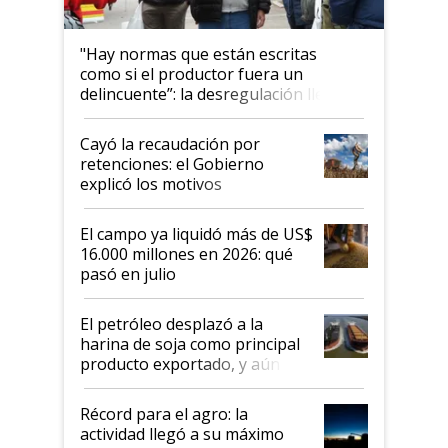
"Hay normas que están escritas
como si el productor fuera un
delincuente”: la desregulación llegó
al Congreso Aapresid y hasta se
habló del financiamiento al IPCVA
Cayó la recaudación por
retenciones: el Gobierno
explicó los motivos
El campo ya liquidó más de US$
16.000 millones en 2026: qué
pasó en julio
El petróleo desplazó a la
harina de soja como principal
producto exportado, y aún así
el agro aportó casi seis de cada
diez dólares y sostuvo el
Récord para el agro: la
liderazgo en un semestre
actividad llegó a su máximo
récord