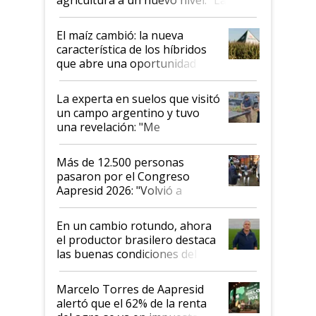
posibilidades de crecimiento son
infinitas"
El maíz cambió: la nueva
característica de los híbridos
que abre una oportunidad en
el lote
La experta en suelos que visitó
un campo argentino y tuvo
una revelación: "Me
impresionó mucho"
Más de 12.500 personas
pasaron por el Congreso
Aapresid 2026: "Volvió a
demostrar que hablar del
suelo es hablar de todo el
En un cambio rotundo, ahora
sistema productivo"
el productor brasilero destaca
las buenas condiciones del
agro argentino para invertir:
"Los veo más motivados"
Marcelo Torres de Aapresid
alertó que el 62% de la renta