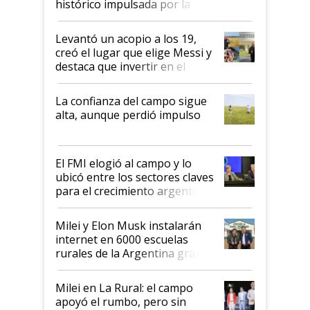
histórico impulsada por la
cosecha y las exportaciones
Levantó un acopio a los 19,
creó el lugar que elige Messi y
destaca que invertir en el
kirchnerismo era como "darle
plata a un hijo para droga":
La confianza del campo sigue
Juan Félix Rossetti, el libertario
alta, aunque perdió impulso
que de una dura crisis salió
más fuerte y apuesta al cambio
de Milei
El FMI elogió al campo y lo
ubicó entre los sectores claves
para el crecimiento argentino
Milei y Elon Musk instalarán
internet en 6000 escuelas
rurales de la Argentina gracias
a un acuerdo con Starlink
Milei en La Rural: el campo
apoyó el rumbo, pero sin