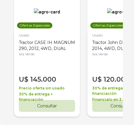
Ofertas Especiales
Ofertas Especiales
Usado
Usado
Tractor CASE IH MAGNUM
Tractor John Deere 
290, 2012, 4WD, DUAL
2014, 4WD, DUAL
Isla Verde
Isla Verde
U$
145.000
U$
120.000
Precio oferta sin usado
30% de entrega +
financiación
30% de entrega +
financiación
Financialo en 3 años
Consultar
Consultar