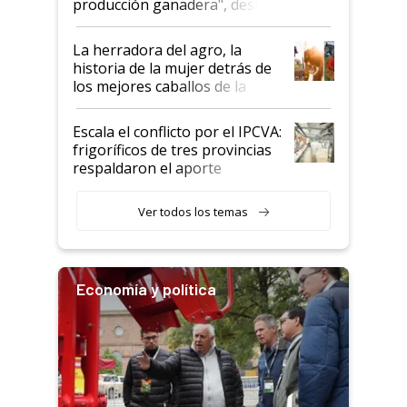
producción ganadera", destaca
la iniciativa que ya reúne a 46
establecimientos en Argentina
La herradora del agro, la
historia de la mujer detrás de
los mejores caballos de la
Argentina y los mitos que
todavía hacen sufrir a estos
Escala el conflicto por el IPCVA:
animales: "Mientras me
frigoríficos de tres provincias
descalificaban, yo seguí
respaldaron el aporte
haciendo currículum"
obligatorio
Ver todos los temas
Economía y política