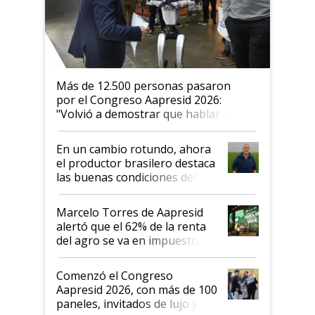
Más de 12.500 personas pasaron
por el Congreso Aapresid 2026:
"Volvió a demostrar que hablar del
suelo es hablar de todo el sistema
productivo"
En un cambio rotundo, ahora
el productor brasilero destaca
las buenas condiciones del
agro argentino para invertir:
"Los veo más motivados"
Marcelo Torres de Aapresid
alertó que el 62% de la renta
del agro se va en impuestos:
"No es bueno que en
Argentina se sigan discutiendo
Comenzó el Congreso
las mismas cosas de hace 50
Aapresid 2026, con más de 100
años"
paneles, invitados de lujo y