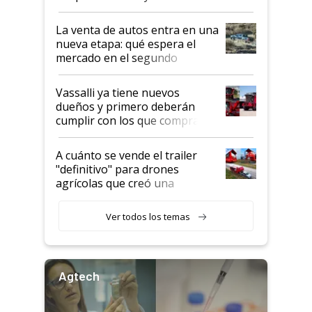
especialistas de la industria
automotriz para lograrlo
La venta de autos entra en una
nueva etapa: qué espera el
mercado en el segundo
semestre
Vassalli ya tiene nuevos
dueños y primero deberán
cumplir con los que compraron
cosechadoras y todavía no las
recibieron: quién está detrás
A cuánto se vende el trailer
del rescate de la empresa
"definitivo" para drones
agrícolas que creó una
empresa argentina: "Veíamos a
contratistas invirtiendo miles
Ver todos los temas
de dólares en drones de última
generación que luego eran
transportados de forma
precaria"
Agtech