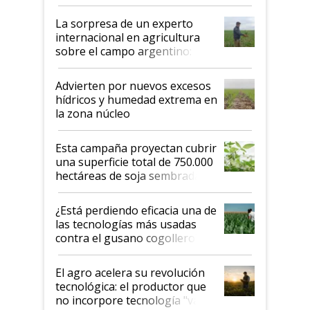
todas las tendencias
La sorpresa de un experto
internacional en agricultura
sobre el campo argentino:
"Estoy muy impresionado"
Advierten por nuevos excesos
hídricos y humedad extrema en
la zona núcleo
Esta campaña proyectan cubrir
una superficie total de 750.000
hectáreas de soja sembradas
con una nueva generación de
variedades que marcan un
¿Está perdiendo eficacia una de
salto tecnológico en genética y
las tecnologías más usadas
rendimiento
contra el gusano cogollero? El
desafío de una tecnología clave
El agro acelera su revolución
tecnológica: el productor que
no incorpore tecnología "va a