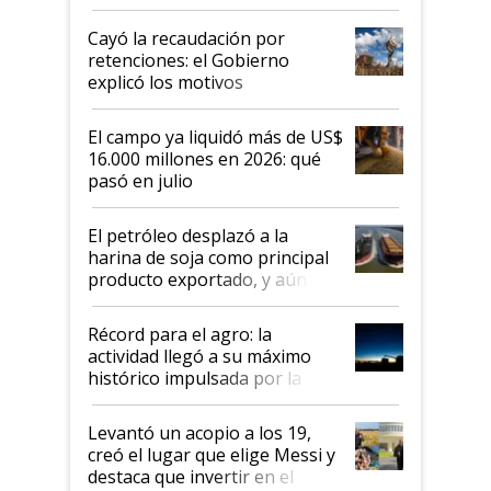
al Congreso Aapresid y hasta se
habló del financiamiento al IPCVA
Cayó la recaudación por
retenciones: el Gobierno
explicó los motivos
El campo ya liquidó más de US$
16.000 millones en 2026: qué
pasó en julio
El petróleo desplazó a la
harina de soja como principal
producto exportado, y aún así
el agro aportó casi seis de cada
diez dólares y sostuvo el
Récord para el agro: la
liderazgo en un semestre
actividad llegó a su máximo
récord
histórico impulsada por la
cosecha y las exportaciones
Levantó un acopio a los 19,
creó el lugar que elige Messi y
destaca que invertir en el