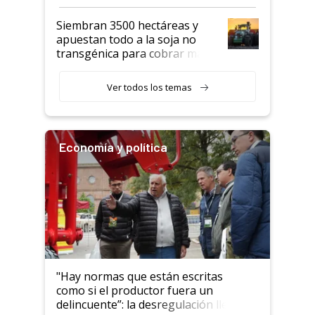
perder el tren"
Siembran 3500 hectáreas y
apuestan todo a la soja no
transgénica para cobrar más
por tonelada: compraron un
semillero
Ver todos los temas
Economía y política
"Hay normas que están escritas
como si el productor fuera un
delincuente”: la desregulación llegó