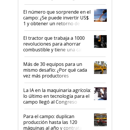
clave: ¿Y si analizar el suelo
fuera tan simple como apretar
El número que sorprende en el
un botón?
campo: ¿Se puede invertir US$
1 y obtener un retorno de
hasta US$ 10 en agricultura?
El tractor que trabaja a 1000
revoluciones para ahorrar
combustible y tiene una cabina
que parece una computadora:
lo último en el mundo,
Más de 30 equipos para un
disponible en Argentina
mismo desafío: ¿Por qué cada
vez más productores
incorporan fertilizante bajo
tierra?
La IA en la maquinaria agrícola:
lo último en tecnología para el
campo llegó al Congreso
Aapresid 2026
Para el campo: duplican
producción hasta las 120
máquinas al año y contratan