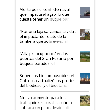
suspende el decreto de
desregulación
Alerta por el conflicto naval
que impacta al agro: lo que
cuesta tener un buque parado
y el peligro de que Argentina
pase a ser "país sucio"
"Por una laja salvamos la vida":
el impactante relato de la
tambera que sobrevivió al
tornado
“Alta preocupación” en los
puertos del Gran Rosario por
buques parados: el
funcionamiento de las
exportadoras en tensión tras
Suben los biocombustibles: el
la medida de fuerza de los
Gobierno actualizó los precios
prácticos
del biodiésel y el bioetanol
Nuevo aumento para los
trabajadores rurales: cuánto
cobrará un peón desde julio