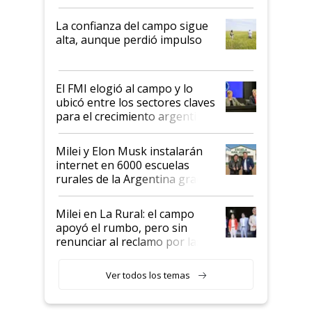
kirchnerismo era como "darle
plata a un hijo para droga":
La confianza del campo sigue
Juan Félix Rossetti, el libertario
alta, aunque perdió impulso
que de una dura crisis salió
más fuerte y apuesta al cambio
de Milei
El FMI elogió al campo y lo
ubicó entre los sectores claves
para el crecimiento argentino
Milei y Elon Musk instalarán
internet en 6000 escuelas
rurales de la Argentina gracias
a un acuerdo con Starlink
Milei en La Rural: el campo
apoyó el rumbo, pero sin
renunciar al reclamo por las
retenciones
Ver todos los temas