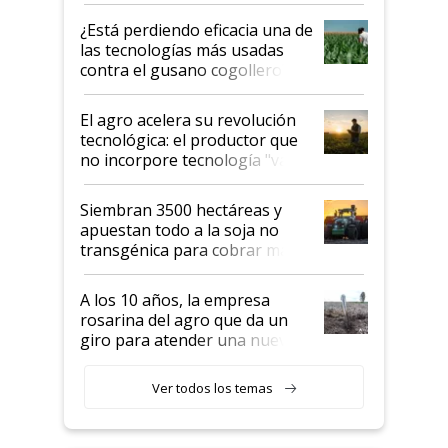
variedades que marcan un
¿Está perdiendo eficacia una de
salto tecnológico en genética y
las tecnologías más usadas
rendimiento
contra el gusano cogollero? El
desafío de una tecnología clave
El agro acelera su revolución
tecnológica: el productor que
no incorpore tecnología "va a
perder el tren"
Siembran 3500 hectáreas y
apuestan todo a la soja no
transgénica para cobrar más
por tonelada: compraron un
semillero
A los 10 años, la empresa
rosarina del agro que da un
giro para atender una nueva
etapa en el agro
Ver todos los temas