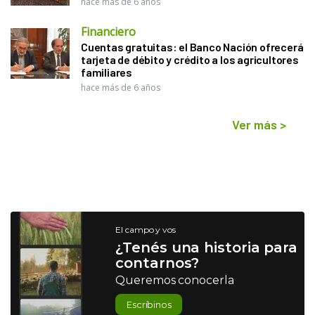
hace más de 6 años
Financiero
Cuentas gratuitas: el Banco Nación ofrecerá
tarjeta de débito y crédito a los agricultores
familiares
hace más de 6 años
Ver más
>
El campo y vos
¿Tenés una historia para
contarnos?
Queremos conocerla
Escribinos