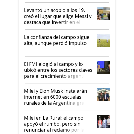
cosecha y las exportaciones
Levantó un acopio a los 19,
creó el lugar que elige Messi y
destaca que invertir en el
kirchnerismo era como "darle
plata a un hijo para droga":
La confianza del campo sigue
Juan Félix Rossetti, el libertario
alta, aunque perdió impulso
que de una dura crisis salió
más fuerte y apuesta al cambio
de Milei
El FMI elogió al campo y lo
ubicó entre los sectores claves
para el crecimiento argentino
Milei y Elon Musk instalarán
internet en 6000 escuelas
rurales de la Argentina gracias
a un acuerdo con Starlink
Milei en La Rural: el campo
apoyó el rumbo, pero sin
renunciar al reclamo por las