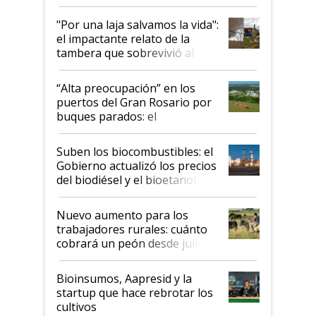
y el peligro de que Argentina
pase a ser "país sucio"
"Por una laja salvamos la vida":
el impactante relato de la
tambera que sobrevivió al
tornado
“Alta preocupación” en los
puertos del Gran Rosario por
buques parados: el
funcionamiento de las
exportadoras en tensión tras
Suben los biocombustibles: el
la medida de fuerza de los
Gobierno actualizó los precios
prácticos
del biodiésel y el bioetanol
Nuevo aumento para los
trabajadores rurales: cuánto
cobrará un peón desde julio
Bioinsumos, Aapresid y la
startup que hace rebrotar los
cultivos