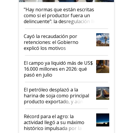
"Hay normas que están escritas
como si el productor fuera un
delincuente”: la desregulación llegó
al Congreso Aapresid y hasta se
habló del financiamiento al IPCVA
Cayó la recaudación por
retenciones: el Gobierno
explicó los motivos
El campo ya liquidó más de US$
16.000 millones en 2026: qué
pasó en julio
El petróleo desplazó a la
harina de soja como principal
producto exportado, y aún así
el agro aportó casi seis de cada
diez dólares y sostuvo el
Récord para el agro: la
liderazgo en un semestre
actividad llegó a su máximo
récord
histórico impulsada por la