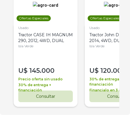
Ofertas Especiales
Ofertas Especiales
Usado
Usado
Tractor CASE IH MAGNUM
Tractor John Deere 
290, 2012, 4WD, DUAL
2014, 4WD, DUAL
Isla Verde
Isla Verde
U$
145.000
U$
120.000
Precio oferta sin usado
30% de entrega +
financiación
30% de entrega +
financiación
Financialo en 3 años
Consultar
Consultar