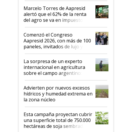
más motivados"
Marcelo Torres de Aapresid
alertó que el 62% de la renta
del agro se va en impuestos:
"No es bueno que en
Argentina se sigan discutiendo
Comenzó el Congreso
las mismas cosas de hace 50
Aapresid 2026, con más de 100
años"
paneles, invitados de lujo y
todas las tendencias
La sorpresa de un experto
internacional en agricultura
sobre el campo argentino:
"Estoy muy impresionado"
Advierten por nuevos excesos
hídricos y humedad extrema en
la zona núcleo
Esta campaña proyectan cubrir
una superficie total de 750.000
hectáreas de soja sembradas
con una nueva generación de