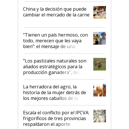
China y la decisión que puede
cambiar el mercado de la carne
"Tienen un país hermoso, con
todo, merecen que les vaya
bien": el mensaje de una
ganadera uruguaya sobre las
oportunidades que se abren
"Los pastizales naturales son
para el agro en Argentina, con
aliados estratégicos para la
foco en la carne
producción ganadera", destaca
la iniciativa que ya reúne a 46
establecimientos en Argentina
La herradora del agro, la
historia de la mujer detrás de
los mejores caballos de la
Argentina y los mitos que
todavía hacen sufrir a estos
Escala el conflicto por el IPCVA:
animales: "Mientras me
frigoríficos de tres provincias
descalificaban, yo seguí
respaldaron el aporte
haciendo currículum"