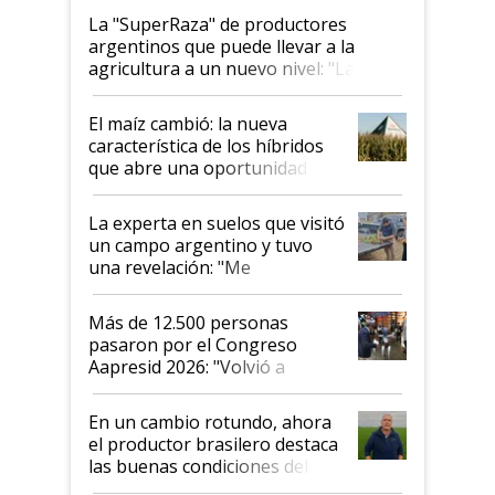
La "SuperRaza" de productores
argentinos que puede llevar a la
agricultura a un nuevo nivel: "Las
posibilidades de crecimiento son
infinitas"
El maíz cambió: la nueva
característica de los híbridos
que abre una oportunidad en
el lote
La experta en suelos que visitó
un campo argentino y tuvo
una revelación: "Me
impresionó mucho"
Más de 12.500 personas
pasaron por el Congreso
Aapresid 2026: "Volvió a
demostrar que hablar del
suelo es hablar de todo el
En un cambio rotundo, ahora
sistema productivo"
el productor brasilero destaca
las buenas condiciones del
agro argentino para invertir: