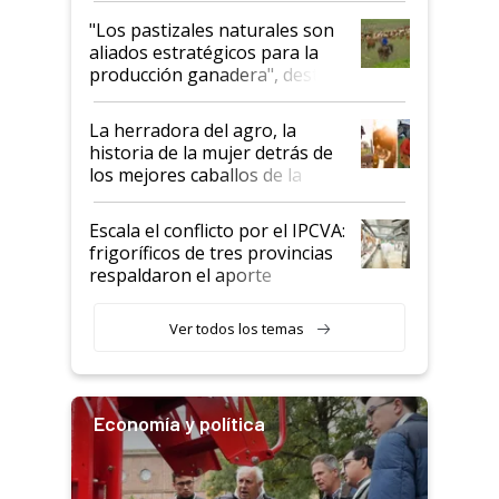
oportunidades que se abren
"Los pastizales naturales son
para el agro en Argentina, con
aliados estratégicos para la
foco en la carne
producción ganadera", destaca
la iniciativa que ya reúne a 46
establecimientos en Argentina
La herradora del agro, la
historia de la mujer detrás de
los mejores caballos de la
Argentina y los mitos que
todavía hacen sufrir a estos
Escala el conflicto por el IPCVA:
animales: "Mientras me
frigoríficos de tres provincias
descalificaban, yo seguí
respaldaron el aporte
haciendo currículum"
obligatorio
Ver todos los temas
Economía y política