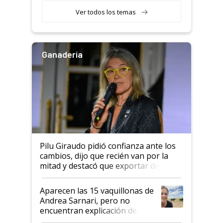
variedades que marcan un
Ver todos los temas
salto tecnológico en genética y
rendimiento
Ganadería
Pilu Giraudo pidió confianza ante los
cambios, dijo que recién van por la
mitad y destacó que exportar dejó de
ser "para unos pocos": "Tenemos un
mandato muy claro del gobierno
Aparecen las 15 vaquillonas de
nacional"
Andrea Sarnari, pero no
encuentran explicación de
cómo llegaron allí