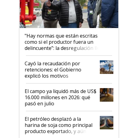
"Hay normas que están escritas
como si el productor fuera un
delincuente”: la desregulación llegó
al Congreso Aapresid y hasta se
habló del financiamiento al IPCVA
Cayó la recaudación por
retenciones: el Gobierno
explicó los motivos
El campo ya liquidó más de US$
16.000 millones en 2026: qué
pasó en julio
El petróleo desplazó a la
harina de soja como principal
producto exportado, y aún así
el agro aportó casi seis de cada