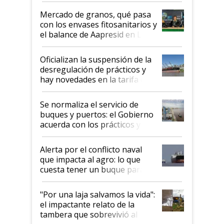
Mercado de granos, qué pasa
con los envases fitosanitarios y
el balance de Aapresid en La
Posta
Oficializan la suspensión de la
desregulación de prácticos y
hay novedades en la tarifa de
la hidrovía
Se normaliza el servicio de
buques y puertos: el Gobierno
acuerda con los prácticos y
suspende el decreto de
desregulación
Alerta por el conflicto naval
que impacta al agro: lo que
cuesta tener un buque parado
y el peligro de que Argentina
pase a ser "país sucio"
"Por una laja salvamos la vida":
el impactante relato de la
tambera que sobrevivió al