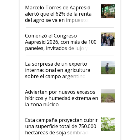
"Los veo más motivados"
Marcelo Torres de Aapresid
alertó que el 62% de la renta
del agro se va en impuestos:
"No es bueno que en
Argentina se sigan discutiendo
Comenzó el Congreso
las mismas cosas de hace 50
Aapresid 2026, con más de 100
años"
paneles, invitados de lujo y
todas las tendencias
La sorpresa de un experto
internacional en agricultura
sobre el campo argentino:
"Estoy muy impresionado"
Advierten por nuevos excesos
hídricos y humedad extrema en
la zona núcleo
Esta campaña proyectan cubrir
una superficie total de 750.000
hectáreas de soja sembradas
con una nueva generación de