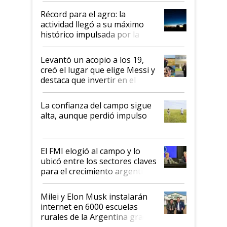
diez dólares y sostuvo el
Récord para el agro: la
liderazgo en un semestre
actividad llegó a su máximo
récord
histórico impulsada por la
cosecha y las exportaciones
Levantó un acopio a los 19,
creó el lugar que elige Messi y
destaca que invertir en el
kirchnerismo era como "darle
plata a un hijo para droga":
La confianza del campo sigue
Juan Félix Rossetti, el libertario
alta, aunque perdió impulso
que de una dura crisis salió
más fuerte y apuesta al cambio
de Milei
El FMI elogió al campo y lo
ubicó entre los sectores claves
para el crecimiento argentino
Milei y Elon Musk instalarán
internet en 6000 escuelas
rurales de la Argentina gracias
a un acuerdo con Starlink