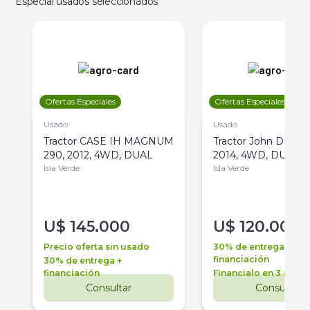
Especial usados seleccionados
Ofertas Especiales
Ofertas Especiales
Usado
Usado
Tractor CASE IH MAGNUM
Tractor John Deere 
290, 2012, 4WD, DUAL
2014, 4WD, DUAL
Isla Verde
Isla Verde
U$
145.000
U$
120.000
Precio oferta sin usado
30% de entrega +
financiación
30% de entrega +
financiación
Financialo en 3 años
Consultar
Consultar