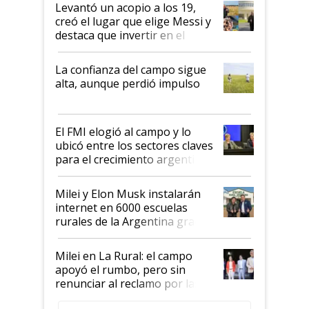
Levantó un acopio a los 19,
creó el lugar que elige Messi y
destaca que invertir en el
kirchnerismo era como "darle
plata a un hijo para droga":
La confianza del campo sigue
Juan Félix Rossetti, el libertario
alta, aunque perdió impulso
que de una dura crisis salió
más fuerte y apuesta al cambio
de Milei
El FMI elogió al campo y lo
ubicó entre los sectores claves
para el crecimiento argentino
Milei y Elon Musk instalarán
internet en 6000 escuelas
rurales de la Argentina gracias
a un acuerdo con Starlink
Milei en La Rural: el campo
apoyó el rumbo, pero sin
renunciar al reclamo por las
retenciones