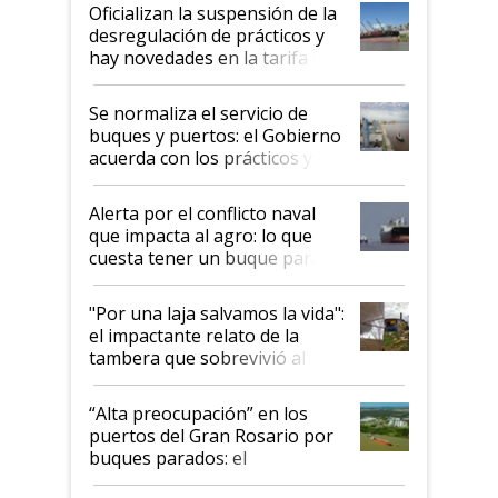
Oficializan la suspensión de la
desregulación de prácticos y
hay novedades en la tarifa de
la hidrovía
Se normaliza el servicio de
buques y puertos: el Gobierno
acuerda con los prácticos y
suspende el decreto de
desregulación
Alerta por el conflicto naval
que impacta al agro: lo que
cuesta tener un buque parado
y el peligro de que Argentina
pase a ser "país sucio"
"Por una laja salvamos la vida":
el impactante relato de la
tambera que sobrevivió al
tornado
“Alta preocupación” en los
puertos del Gran Rosario por
buques parados: el
funcionamiento de las