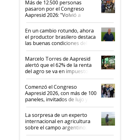
Más de 12.500 personas
pasaron por el Congreso
Aapresid 2026: "Volvió a
demostrar que hablar del
suelo es hablar de todo el
En un cambio rotundo, ahora
sistema productivo"
el productor brasilero destaca
las buenas condiciones del
agro argentino para invertir:
"Los veo más motivados"
Marcelo Torres de Aapresid
alertó que el 62% de la renta
del agro se va en impuestos:
"No es bueno que en
Argentina se sigan discutiendo
Comenzó el Congreso
las mismas cosas de hace 50
Aapresid 2026, con más de 100
años"
paneles, invitados de lujo y
todas las tendencias
La sorpresa de un experto
internacional en agricultura
sobre el campo argentino:
"Estoy muy impresionado"