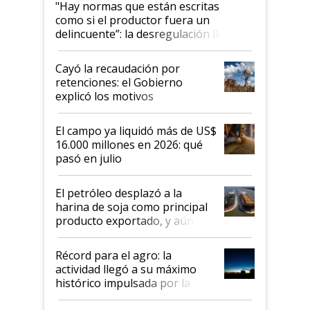
"Hay normas que están escritas
como si el productor fuera un
delincuente”: la desregulación llegó
al Congreso Aapresid y hasta se
habló del financiamiento al IPCVA
Cayó la recaudación por
retenciones: el Gobierno
explicó los motivos
El campo ya liquidó más de US$
16.000 millones en 2026: qué
pasó en julio
El petróleo desplazó a la
harina de soja como principal
producto exportado, y aún así
el agro aportó casi seis de cada
diez dólares y sostuvo el
Récord para el agro: la
liderazgo en un semestre
actividad llegó a su máximo
récord
histórico impulsada por la
cosecha y las exportaciones