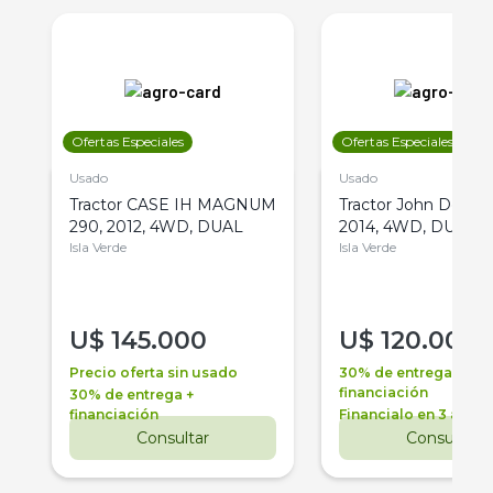
Ofertas Especiales
Ofertas Especiales
Usado
Usado
Tractor CASE IH MAGNUM
Tractor John Deere 
290, 2012, 4WD, DUAL
2014, 4WD, DUAL
Isla Verde
Isla Verde
U$
145.000
U$
120.000
Precio oferta sin usado
30% de entrega +
financiación
30% de entrega +
financiación
Financialo en 3 años
Consultar
Consultar