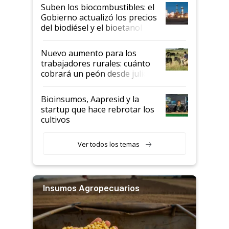
exportadoras en tensión tras
Suben los biocombustibles: el
la medida de fuerza de los
Gobierno actualizó los precios
prácticos
del biodiésel y el bioetanol
Nuevo aumento para los
trabajadores rurales: cuánto
cobrará un peón desde julio
Bioinsumos, Aapresid y la
startup que hace rebrotar los
cultivos
Ver todos los temas
Insumos Agropecuarios