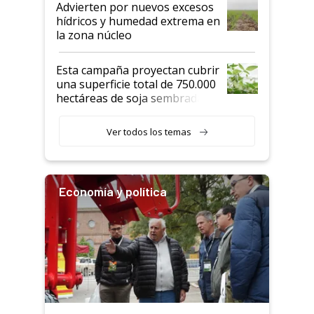
Advierten por nuevos excesos
hídricos y humedad extrema en
la zona núcleo
Esta campaña proyectan cubrir
una superficie total de 750.000
hectáreas de soja sembradas
con una nueva generación de
variedades que marcan un
Ver todos los temas
salto tecnológico en genética y
rendimiento
Economía y política