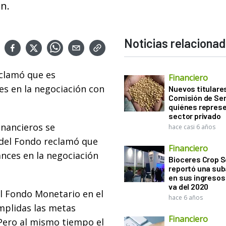
n.
Noticias relaciona
clamó que es
Financiero
s en la negociación con
Nuevos titulares
Comisión de Sem
quiénes represe
sector privado
inancieros se
hace casi 6 años
del Fondo reclamó que
Financiero
nces en la negociación
Bioceres Crop S
reportó una sub
en sus ingresos 
va del 2020
el Fondo Monetario en el
hace 6 años
umplidas las metas
Financiero
Pero al mismo tiempo el