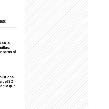
das
 en la
illas:
ntarán al
olutions
a del 9%
en lo que