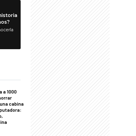
istoria
nos?
ocerla
a a 1000
horrar
 una cabina
putadora:
o,
tina