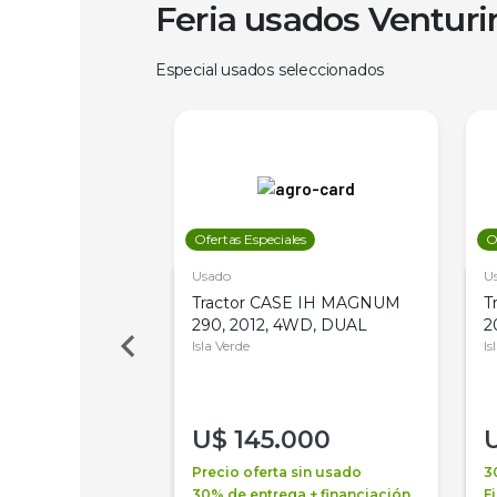
Feria usados Ventur
Especial usados seleccionados
les
Ofertas Especiales
O
Usado
U
a Metalfor 7040,
Tractor CASE IH MAGNUM
T
Bot 32 Mts
290, 2012, 4WD, DUAL
2
Isla Verde
Is
000
U$
145.000
a + financiación
Precio oferta sin usado
3
 4 años
30% de entrega + financiación
F