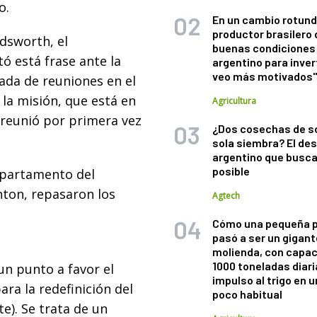
o.
En un cambio rotund
productor brasilero
odsworth, el
buenas condiciones 
ó está frase ante la
argentino para inver
veo más motivados
nada de reuniones en el
 la misión, que está en
Agricultura
 reunió por primera vez
¿Dos cosechas de s
sola siembra? El des
argentino que busca
posible
epartamento del
nton, repasaron los
Agtech
Cómo una pequeña 
pasó a ser un gigant
molienda, con capac
1000 toneladas diaria
un punto a favor el
impulso al trigo en 
ara la redefinición del
poco habitual
te). Se trata de un