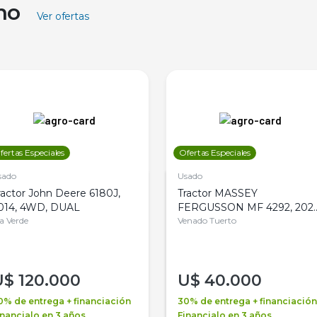
ino
Ver ofertas
fertas Especiales
Ofertas Especiales
sado
Usado
ractor John Deere 6180J,
Tractor MASSEY
014, 4WD, DUAL
FERGUSSON MF 4292, 2020
la Verde
4WD, PATON
Venado Tuerto
U$
120.000
U$
40.000
0% de entrega + financiación
30% de entrega + financiación
inancialo en 3 años
Financialo en 3 años