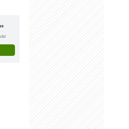
as
cibí