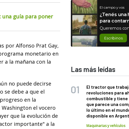
El campo y vos
¿Tenés una h
o: una guía para poner
para contar
Queremos con
Escribinos
das por Alfonso Prat Gay,
el programa monetario en
r a la mañana con la
Las más leídas
aún no puede decirse
El tractor que trabaj
o se debe a que el
revoluciones para a
combustible y tiene
 progreso en la
que parece una com
e Washington el vocero
lo último en el mund
yer que la evolución de
disponible en Argen
factor importante" a la
Maquinarias y vehículos