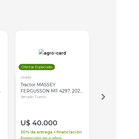
Ofertas Especiales
Ofertas Especiales
Usado
Usado
Tractor MASSEY
Tractor AGCO ALL
,
FERGUSSON MF 4297, 2020,
2003, 4WD, PA
4WD, PATON
Venado Tuerto
Venado Tuerto
U$
40.000
U$
30.000
30% de entrega + financiación
30% de entrega + 
Financialo en 4 años
Financialo en 3 a