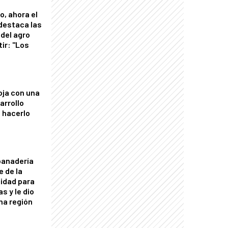
o, ahora el
 destaca las
del agro
tir: "Los
"
oja con una
arrollo
 hacerlo
panadería
e de la
idad para
s y le dio
una región