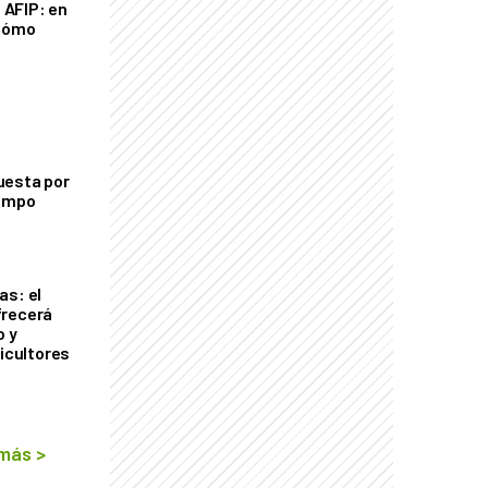
a AFIP: en
 cómo
uesta por
campo
as: el
frecerá
o y
ricultores
 más
>