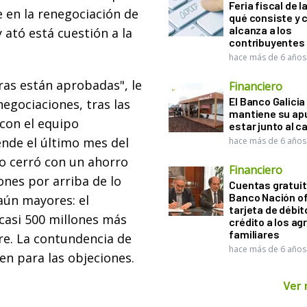
Feria fiscal de l
 en la renegociación de
qué consiste y
alcanza a los
 ató está cuestión a la
contribuyentes
hace más de 6 años
eras están aprobadas", le
Financiero
El Banco Galicia
negociaciones, tras las
mantiene su ap
con el equipo
estar junto al 
nde el último mes del
hace más de 6 años
do cerró con un ahorro
Financiero
lones por arriba de lo
Cuentas gratuit
Banco Nación o
aún mayores: el
tarjeta de débit
 casi 500 millones más
crédito a los ag
familiares
re. La contundencia de
hace más de 6 años
n para las objeciones.
Ver