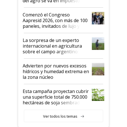
del agro se va en impuestos:
"No es bueno que en
Argentina se sigan discutiendo
Comenzó el Congreso
las mismas cosas de hace 50
Aapresid 2026, con más de 100
años"
paneles, invitados de lujo y
todas las tendencias
La sorpresa de un experto
internacional en agricultura
sobre el campo argentino:
"Estoy muy impresionado"
Advierten por nuevos excesos
hídricos y humedad extrema en
la zona núcleo
Esta campaña proyectan cubrir
una superficie total de 750.000
hectáreas de soja sembradas
con una nueva generación de
variedades que marcan un
Ver todos los temas
salto tecnológico en genética y
rendimiento