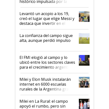
histórico impulsada por la
cosecha y las exportaciones
Levantó un acopio a los 19,
creó el lugar que elige Messi y
destaca que invertir en el
kirchnerismo era como "darle
plata a un hijo para droga":
La confianza del campo sigue
Juan Félix Rossetti, el libertario
alta, aunque perdió impulso
que de una dura crisis salió
más fuerte y apuesta al cambio
de Milei
El FMI elogió al campo y lo
ubicó entre los sectores claves
para el crecimiento argentino
Milei y Elon Musk instalarán
internet en 6000 escuelas
rurales de la Argentina gracias
a un acuerdo con Starlink
Milei en La Rural: el campo
apoyó el rumbo, pero sin