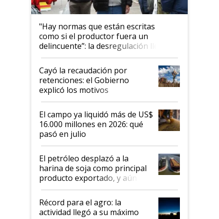
"Hay normas que están escritas
como si el productor fuera un
delincuente”: la desregulación llegó
al Congreso Aapresid y hasta se
habló del financiamiento al IPCVA
Cayó la recaudación por
retenciones: el Gobierno
explicó los motivos
El campo ya liquidó más de US$
16.000 millones en 2026: qué
pasó en julio
El petróleo desplazó a la
harina de soja como principal
producto exportado, y aún así
el agro aportó casi seis de cada
diez dólares y sostuvo el
Récord para el agro: la
liderazgo en un semestre
actividad llegó a su máximo
récord