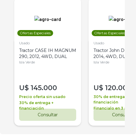
Ofertas Especiales
Ofertas Especiales
Usado
Usado
Tractor CASE IH MAGNUM
Tractor John Deere 
290, 2012, 4WD, DUAL
2014, 4WD, DUAL
Isla Verde
Isla Verde
U$
145.000
U$
120.000
Precio oferta sin usado
30% de entrega +
financiación
30% de entrega +
financiación
Financialo en 3 años
Consultar
Consultar