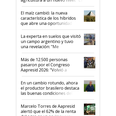
posibilidades de crecimiento son
infinitas"
El maíz cambió: la nueva
característica de los híbridos
que abre una oportunidad en
el lote
La experta en suelos que visitó
un campo argentino y tuvo
una revelación: "Me
impresionó mucho"
Más de 12.500 personas
pasaron por el Congreso
Aapresid 2026: "Volvió a
demostrar que hablar del
suelo es hablar de todo el
En un cambio rotundo, ahora
sistema productivo"
el productor brasilero destaca
las buenas condiciones del
agro argentino para invertir:
"Los veo más motivados"
Marcelo Torres de Aapresid
alertó que el 62% de la renta