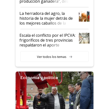
producción ganadera", destaca
la iniciativa que ya reúne a 46
establecimientos en Argentina
La herradora del agro, la
historia de la mujer detrás de
los mejores caballos de la
Argentina y los mitos que
todavía hacen sufrir a estos
Escala el conflicto por el IPCVA:
animales: "Mientras me
frigoríficos de tres provincias
descalificaban, yo seguí
respaldaron el aporte
haciendo currículum"
obligatorio
Ver todos los temas
Economía y política