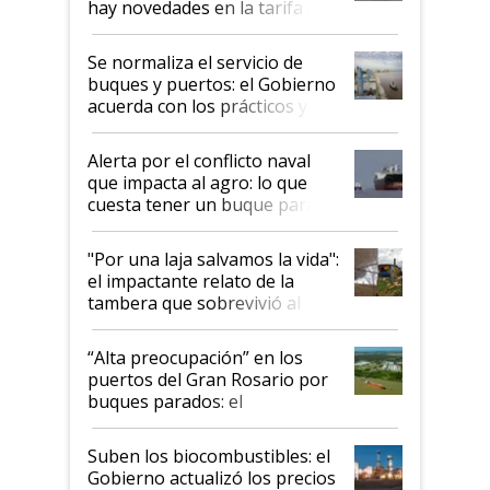
hay novedades en la tarifa de
la hidrovía
Se normaliza el servicio de
buques y puertos: el Gobierno
acuerda con los prácticos y
suspende el decreto de
desregulación
Alerta por el conflicto naval
que impacta al agro: lo que
cuesta tener un buque parado
y el peligro de que Argentina
pase a ser "país sucio"
"Por una laja salvamos la vida":
el impactante relato de la
tambera que sobrevivió al
tornado
“Alta preocupación” en los
puertos del Gran Rosario por
buques parados: el
funcionamiento de las
exportadoras en tensión tras
Suben los biocombustibles: el
la medida de fuerza de los
Gobierno actualizó los precios
prácticos