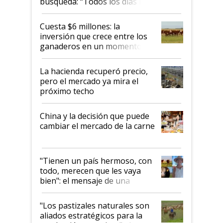
búsqueda: “Todos los días le
toca a algún productor”
Cuesta $6 millones: la
inversión que crece entre los
ganaderos en un momento
histórico para la actividad
La hacienda recuperó precio,
pero el mercado ya mira el
próximo techo
China y la decisión que puede
cambiar el mercado de la carne
"Tienen un país hermoso, con
todo, merecen que les vaya
bien": el mensaje de una
ganadera uruguaya sobre las
oportunidades que se abren
"Los pastizales naturales son
para el agro en Argentina, con
aliados estratégicos para la
foco en la carne