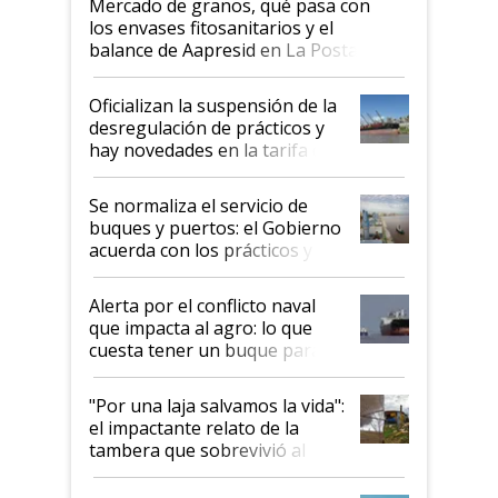
Mercado de granos, qué pasa con
los envases fitosanitarios y el
balance de Aapresid en La Posta
Oficializan la suspensión de la
desregulación de prácticos y
hay novedades en la tarifa de
la hidrovía
Se normaliza el servicio de
buques y puertos: el Gobierno
acuerda con los prácticos y
suspende el decreto de
desregulación
Alerta por el conflicto naval
que impacta al agro: lo que
cuesta tener un buque parado
y el peligro de que Argentina
pase a ser "país sucio"
"Por una laja salvamos la vida":
el impactante relato de la
tambera que sobrevivió al
tornado