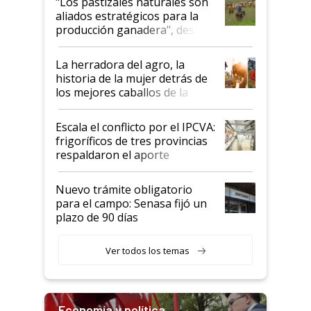
"Los pastizales naturales son
para el agro en Argentina, con
aliados estratégicos para la
foco en la carne
producción ganadera", destaca
la iniciativa que ya reúne a 46
establecimientos en Argentina
La herradora del agro, la
historia de la mujer detrás de
los mejores caballos de la
Argentina y los mitos que
todavía hacen sufrir a estos
Escala el conflicto por el IPCVA:
animales: "Mientras me
frigoríficos de tres provincias
descalificaban, yo seguí
respaldaron el aporte
haciendo currículum"
obligatorio
Nuevo trámite obligatorio
para el campo: Senasa fijó un
plazo de 90 días
Ver todos los temas
Economía y política