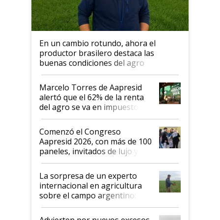
En un cambio rotundo, ahora el
productor brasilero destaca las
buenas condiciones del agro
argentino para invertir: "Los veo
más motivados"
Marcelo Torres de Aapresid
alertó que el 62% de la renta
del agro se va en impuestos:
"No es bueno que en
Argentina se sigan discutiendo
Comenzó el Congreso
las mismas cosas de hace 50
Aapresid 2026, con más de 100
años"
paneles, invitados de lujo y
todas las tendencias
La sorpresa de un experto
internacional en agricultura
sobre el campo argentino:
"Estoy muy impresionado"
Advierten por nuevos excesos