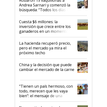
Robaron 15 vaquillonas a
Andrea Sarnari y comenzó la
búsqueda: “Todos los días le
toca a algún productor”
Cuesta $6 millones: la
inversión que crece entre los
ganaderos en un momento
histórico para la actividad
La hacienda recuperó precio,
pero el mercado ya mira el
próximo techo
China y la decisión que puede
cambiar el mercado de la carne
"Tienen un país hermoso, con
todo, merecen que les vaya
bien": el mensaje de una
ganadera uruguaya sobre las
oportunidades que se abren