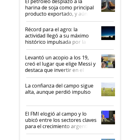
El petróleo desplazó a la
harina de soja como principal
producto exportado, y aún así
el agro aportó casi seis de cada
diez dólares y sostuvo el
Récord para el agro: la
liderazgo en un semestre
actividad llegó a su máximo
récord
histórico impulsada por la
cosecha y las exportaciones
Levantó un acopio a los 19,
creó el lugar que elige Messi y
destaca que invertir en el
kirchnerismo era como "darle
plata a un hijo para droga":
La confianza del campo sigue
Juan Félix Rossetti, el libertario
alta, aunque perdió impulso
que de una dura crisis salió
más fuerte y apuesta al cambio
de Milei
El FMI elogió al campo y lo
ubicó entre los sectores claves
para el crecimiento argentino