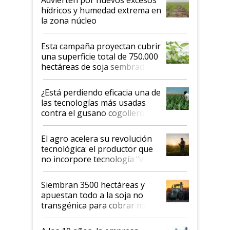
hídricos y humedad extrema en
la zona núcleo
Esta campaña proyectan cubrir
una superficie total de 750.000
hectáreas de soja sembradas
con una nueva generación de
variedades que marcan un
¿Está perdiendo eficacia una de
salto tecnológico en genética y
las tecnologías más usadas
rendimiento
contra el gusano cogollero? El
desafío de una tecnología clave
El agro acelera su revolución
tecnológica: el productor que
no incorpore tecnología "va a
perder el tren"
Siembran 3500 hectáreas y
apuestan todo a la soja no
transgénica para cobrar más
por tonelada: compraron un
semillero