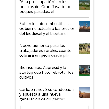
“Alta preocupación” en los
puertos del Gran Rosario por
buques parados: el
funcionamiento de las
exportadoras en tensión tras
Suben los biocombustibles: el
la medida de fuerza de los
Gobierno actualizó los precios
prácticos
del biodiésel y el bioetanol
Nuevo aumento para los
trabajadores rurales: cuánto
cobrará un peón desde julio
Bioinsumos, Aapresid y la
startup que hace rebrotar los
cultivos
Carbap renovó su conducción
y apuesta a una nueva
generación de dirigentes
rurales