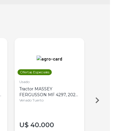
Ofertas Especiales
Ofertas Especiales
Usado
Usado
Tractor MASSEY
Tractor AGCO ALL
,
FERGUSSON MF 4297, 2020,
2003, 4WD, PA
4WD, PATON
Venado Tuerto
Venado Tuerto
U$
40.000
U$
30.000