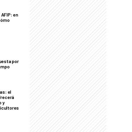
a AFIP: en
 cómo
uesta por
campo
as: el
frecerá
o y
ricultores