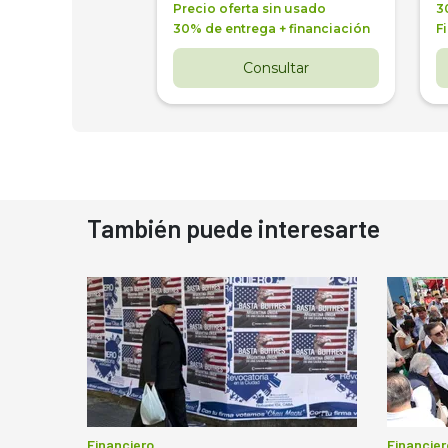
a + financiación
Precio oferta sin usado
3
 3 años
30% de entrega + financiación
F
nsultar
Consultar
También puede interesarte
Financiero
Financier