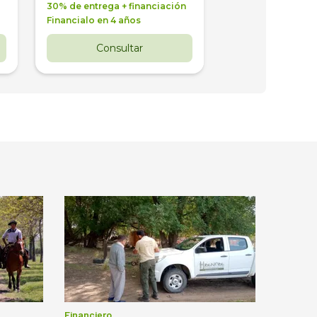
30% de entrega + financiación
30% de entrega + 
Financialo en 4 años
Financialo en 3 a
Consultar
Consul
Financiero