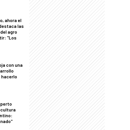
o, ahora el
 destaca las
del agro
tir: "Los
"
oja con una
arrollo
 hacerlo
xperto
icultura
ntino:
onado"