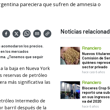
Argentina pareciera que sufren de amnesia o
Noticias relaciona
os acomodaron los precios.
Financiero
y en los mercados
Nuevos titulares
tema. ¿Tenemos que seguir
Comisión de Sem
quiénes represe
sector privado
 a la baja en Nueva York
hace casi 6 años
 reservas de petróleo
a más significativa las
Financiero
Bioceres Crop S
reportó una sub
en sus ingresos 
Petróleo Intermedio de
va del 2020
hace 6 años
r barril después de la