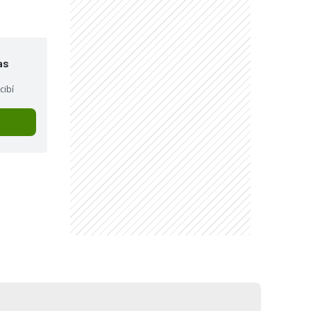
as
cibí