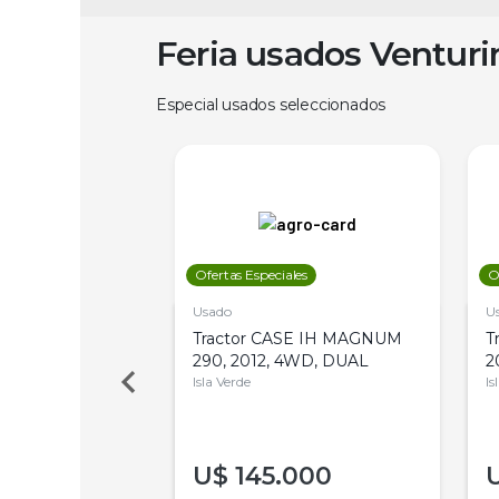
Feria usados Ventur
Especial usados seleccionados
les
Ofertas Especiales
O
Usado
U
 Deere 5045DS,
Tractor CASE IH MAGNUM
T
 PATÓN
290, 2012, 4WD, DUAL
2
Isla Verde
Is
00
U$
145.000