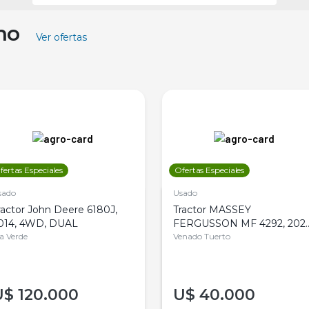
ino
Ver ofertas
fertas Especiales
Ofertas Especiales
sado
Usado
ractor John Deere 6180J,
Tractor MASSEY
014, 4WD, DUAL
FERGUSSON MF 4292, 2020
la Verde
4WD, PATON
Venado Tuerto
U$
120.000
U$
40.000