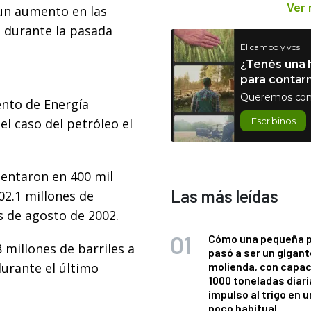
Ver
un aumento en las
 durante la pasada
El campo y vos
¿Tenés una h
para contar
Queremos con
ento de Energía
el caso del petróleo el
Escribinos
mentaron en 400 mil
Las más leídas
02.1 millones de
es de agosto de 2002.
Cómo una pequeña 
8 millones de barriles a
pasó a ser un gigant
urante el último
molienda, con capac
1000 toneladas diaria
impulso al trigo en 
poco habitual