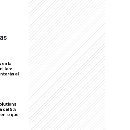
das
 en la
illas:
ntarán al
olutions
a del 9%
en lo que