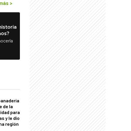
 más
>
istoria
nos?
ocerla
panadería
e de la
idad para
s y le dio
una región