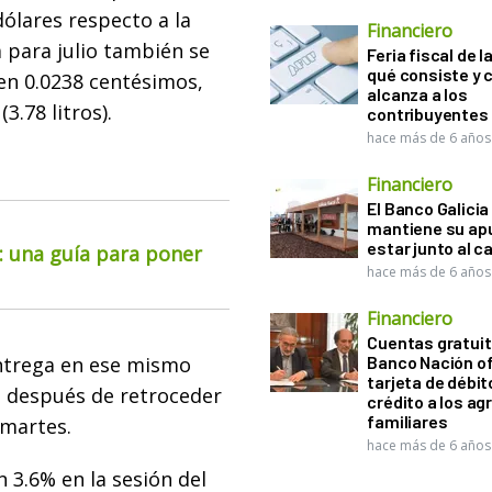
dólares respecto a la
Financiero
a para julio también se
Feria fiscal de l
qué consiste y
 en 0.0238 centésimos,
alcanza a los
3.78 litros).
contribuyentes
hace más de 6 años
Financiero
El Banco Galicia
mantiene su ap
estar junto al 
o: una guía para poner
hace más de 6 años
Financiero
Cuentas gratuit
entrega en ese mismo
Banco Nación o
tarjeta de débit
, después de retroceder
crédito a los ag
familiares
 martes.
hace más de 6 años
 3.6% en la sesión del