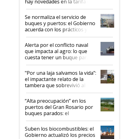
hay novedades en la tarifa de
la hidrovía
Se normaliza el servicio de
buques y puertos: el Gobierno
acuerda con los prácticos y
suspende el decreto de
desregulación
Alerta por el conflicto naval
que impacta al agro: lo que
cuesta tener un buque parado
y el peligro de que Argentina
pase a ser "país sucio"
"Por una laja salvamos la vida":
el impactante relato de la
tambera que sobrevivió al
tornado
“Alta preocupación” en los
puertos del Gran Rosario por
buques parados: el
funcionamiento de las
exportadoras en tensión tras
Suben los biocombustibles: el
la medida de fuerza de los
Gobierno actualizó los precios
prácticos