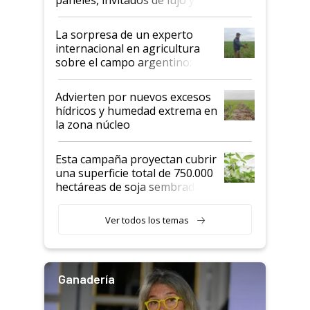
todas las tendencias
La sorpresa de un experto
internacional en agricultura
sobre el campo argentino:
"Estoy muy impresionado"
Advierten por nuevos excesos
hídricos y humedad extrema en
la zona núcleo
Esta campaña proyectan cubrir
una superficie total de 750.000
hectáreas de soja sembradas
con una nueva generación de
variedades que marcan un
Ver todos los temas
salto tecnológico en genética y
rendimiento
Ganadería