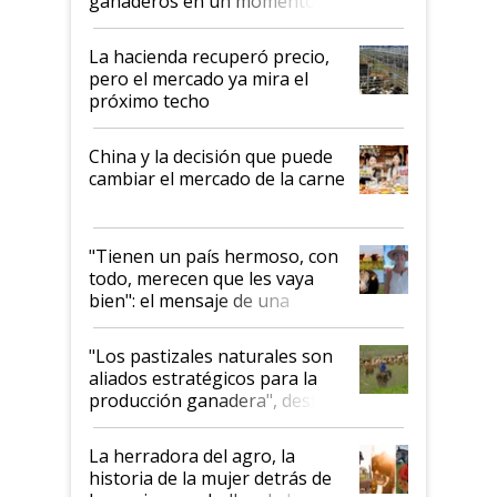
ganaderos en un momento
histórico para la actividad
La hacienda recuperó precio,
pero el mercado ya mira el
próximo techo
China y la decisión que puede
cambiar el mercado de la carne
"Tienen un país hermoso, con
todo, merecen que les vaya
bien": el mensaje de una
ganadera uruguaya sobre las
oportunidades que se abren
"Los pastizales naturales son
para el agro en Argentina, con
aliados estratégicos para la
foco en la carne
producción ganadera", destaca
la iniciativa que ya reúne a 46
establecimientos en Argentina
La herradora del agro, la
historia de la mujer detrás de