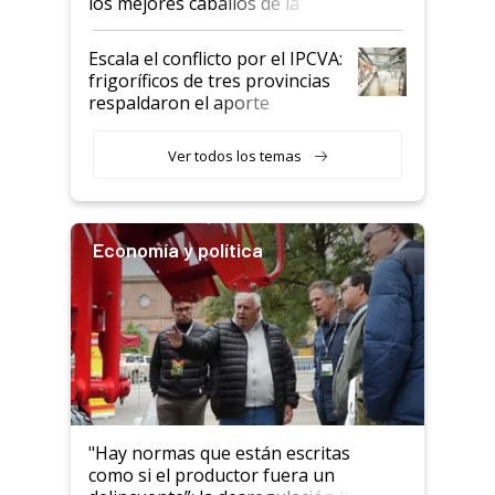
los mejores caballos de la
Argentina y los mitos que
todavía hacen sufrir a estos
Escala el conflicto por el IPCVA:
animales: "Mientras me
frigoríficos de tres provincias
descalificaban, yo seguí
respaldaron el aporte
haciendo currículum"
obligatorio
Ver todos los temas
Economía y política
"Hay normas que están escritas
como si el productor fuera un