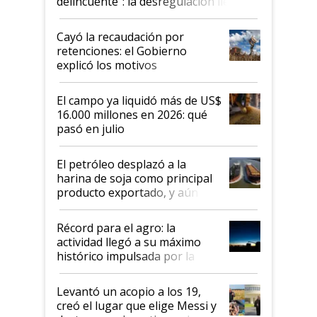
delincuente”: la desregulación llegó
al Congreso Aapresid y hasta se
habló del financiamiento al IPCVA
Cayó la recaudación por
retenciones: el Gobierno
explicó los motivos
El campo ya liquidó más de US$
16.000 millones en 2026: qué
pasó en julio
El petróleo desplazó a la
harina de soja como principal
producto exportado, y aún así
el agro aportó casi seis de cada
diez dólares y sostuvo el
Récord para el agro: la
liderazgo en un semestre
actividad llegó a su máximo
récord
histórico impulsada por la
cosecha y las exportaciones
Levantó un acopio a los 19,
creó el lugar que elige Messi y