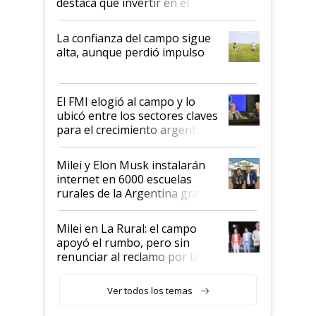
destaca que invertir en el
kirchnerismo era como "darle
plata a un hijo para droga":
La confianza del campo sigue
Juan Félix Rossetti, el libertario
alta, aunque perdió impulso
que de una dura crisis salió
más fuerte y apuesta al cambio
de Milei
El FMI elogió al campo y lo
ubicó entre los sectores claves
para el crecimiento argentino
Milei y Elon Musk instalarán
internet en 6000 escuelas
rurales de la Argentina gracias
a un acuerdo con Starlink
Milei en La Rural: el campo
apoyó el rumbo, pero sin
renunciar al reclamo por las
retenciones
Ver todos los temas