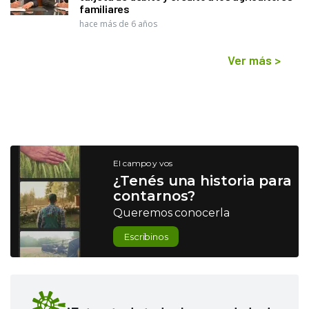
familiares
hace más de 6 años
Ver más
>
El campo y vos
¿Tenés una historia para
contarnos?
Queremos conocerla
Escribinos