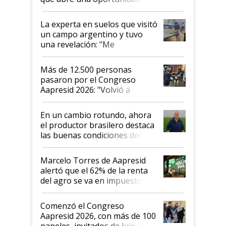
el lote
La experta en suelos que visitó
un campo argentino y tuvo
una revelación: "Me
impresionó mucho"
Más de 12.500 personas
pasaron por el Congreso
Aapresid 2026: "Volvió a
demostrar que hablar del
suelo es hablar de todo el
En un cambio rotundo, ahora
sistema productivo"
el productor brasilero destaca
las buenas condiciones del
agro argentino para invertir:
"Los veo más motivados"
Marcelo Torres de Aapresid
alertó que el 62% de la renta
del agro se va en impuestos:
"No es bueno que en
Argentina se sigan discutiendo
Comenzó el Congreso
las mismas cosas de hace 50
Aapresid 2026, con más de 100
años"
paneles, invitados de lujo y