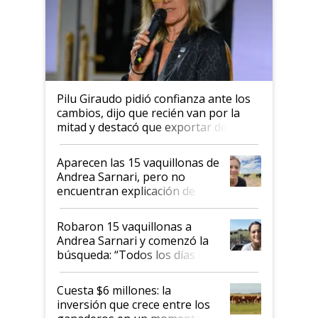
Pilu Giraudo pidió confianza ante los
cambios, dijo que recién van por la
mitad y destacó que exportar dejó de
ser "para unos pocos": "Tenemos un
mandato muy claro del gobierno
Aparecen las 15 vaquillonas de
nacional"
Andrea Sarnari, pero no
encuentran explicación de
cómo llegaron allí
Robaron 15 vaquillonas a
Andrea Sarnari y comenzó la
búsqueda: “Todos los días le
toca a algún productor”
Cuesta $6 millones: la
inversión que crece entre los